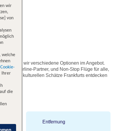
en wir
tzen,
se] von
alysen
 möglich
on
, welche
lehnen
test, haben wir verschiedene Optionen im Angebot.
Cookie-
lassige Airline-Partner, und Non-Stop Flüge für alle,
 Ihrer
er, die die kulturellen Schätze Frankfurts entdecken
ch
auf die
llen
Entfernung
immen