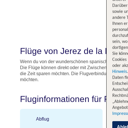
Darüber 
sowie un
andere 
Ihnen e
persona
durchzuf
sein, w
dortige
Flüge von Jerez de la Front
Sie könn
Cookies 
Wenn du von der wunderschönen spanischen Stadt Jer
oder akz
Die Flüge können direkt oder mit Zwischenstopps sein,
Hinweis
die Zeit sparen möchten. Die Flugverbindung zwischen
Daten f
möchten.
Entschei
Ausschal
Rechtmäß
Fluginformationen für Flüge
„Ablehn
Angebote
Impres
Abflug
An
Able