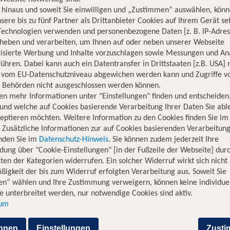
hinaus und soweit Sie einwilligen und „Zustimmen“ auswählen, könn
sere bis zu fünf Partner als Drittanbieter Cookies auf Ihrem Gerät se
Technologien verwenden und personenbezogene Daten [z. B. IP-Adres
rheben und verarbeiten, um Ihnen auf oder neben unserer Webseite
lisierte Werbung und Inhalte vorzuschlagen sowie Messungen und An
ühren. Dabei kann auch ein Datentransfer in Drittstaaten [z.B. USA]
o vom EU-Datenschutzniveau abgewichen werden kann und Zugriffe v
n Behörden nicht ausgeschlossen werden können.
era nach Frankfurt
en mehr Informationen unter "Einstellungen" finden und entscheiden
und welche auf Cookies basierende Verarbeitung Ihrer Daten Sie ab
ez de la Frontera nach Frankfurt in Deutschland fliegen möch
eptieren möchten. Weitere Information zu den Cookies finden Sie im
 je nach Budget und Vorlieben. Wir bieten günstige Flüge, erstk
. Zusätzliche Informationen zur auf Cookies basierenden Verarbeitung
 diesen Städten ist beliebt für Geschäftsreisende sowie Urlaub
inden Sie im
Datenschutz-Hinweis
. Sie können zudem jederzeit Ihre
dung über "Cookie-Einstellungen" [in der Fußzeile der Webseite] dur
ten der Kategorien widerrufen. Ein solcher Widerruf wirkt sich nicht 
igkeit der bis zum Widerruf erfolgten Verarbeitung aus. Soweit Sie
 von Jerez nach Düsseldorf
en“ wählen und Ihre Zustimmung verweigern, können keine individue
 unterbreitet werden, nur notwendige Cookies sind aktiv.
sum
kunft
Flugzeit
hnen
Einstellungen
Zust