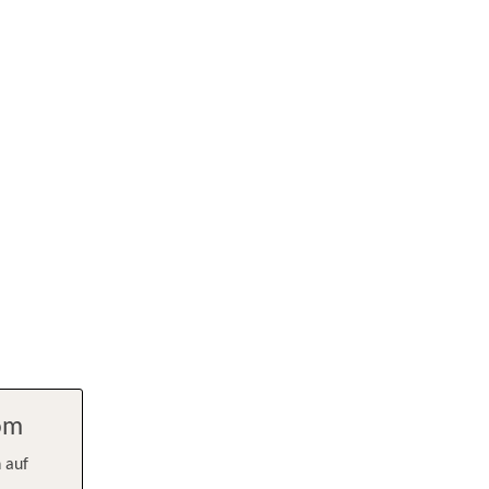
com
 auf