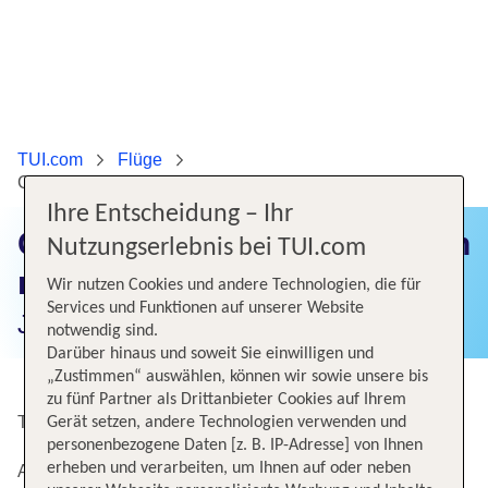
TUI.com
Flüge
Günstige Flüge von München nach Vancouver
Ihre Entscheidung – Ihr
Günstige Flüge von München
Nutzungserlebnis bei TUI.com
nach Vancouver
Wir nutzen Cookies und andere Technologien, die für
Services und Funktionen auf unserer Website
Jetzt Flugangebote finden!
notwendig sind.
Darüber hinaus und soweit Sie einwilligen und
„Zustimmen“ auswählen, können wir sowie unsere bis
zu fünf Partner als Drittanbieter Cookies auf Ihrem
Top Angebote von München nach Vancouver Intl
Gerät setzen, andere Technologien verwenden und
personenbezogene Daten [z. B. IP-Adresse] von Ihnen
erheben und verarbeiten, um Ihnen auf oder neben
Alternative Flugverbindungen nach Vancouver Intl