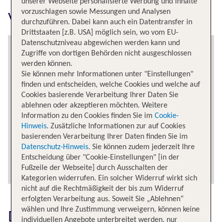
unserer Webseite personalisierte Werbung und Inhalte
vorzuschlagen sowie Messungen und Analysen
Vancouver Intl erkunden
durchzuführen. Dabei kann auch ein Datentransfer in
Drittstaaten [z.B. USA] möglich sein, wo vom EU-
Datenschutzniveau abgewichen werden kann und
Zugriffe von dortigen Behörden nicht ausgeschlossen
werden können.
Sie können mehr Informationen unter "Einstellungen"
finden und entscheiden, welche Cookies und welche auf
Cookies basierende Verarbeitung Ihrer Daten Sie
ablehnen oder akzeptieren möchten. Weitere
Information zu den Cookies finden Sie im
Cookie-
Hinweis
. Zusätzliche Informationen zur auf Cookies
basierenden Verarbeitung Ihrer Daten finden Sie im
Datenschutz-Hinweis
. Sie können zudem jederzeit Ihre
Entscheidung über "Cookie-Einstellungen" [in der
Fußzeile der Webseite] durch Ausschalten der
Kategorien widerrufen. Ein solcher Widerruf wirkt sich
nicht auf die Rechtmäßigkeit der bis zum Widerruf
erfolgten Verarbeitung aus. Soweit Sie „Ablehnen“
wählen und Ihre Zustimmung verweigern, können keine
Das könnte dich auch
individuellen Angebote unterbreitet werden, nur