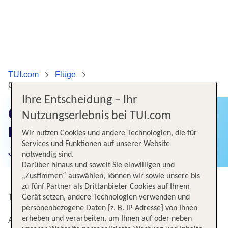
TUI.com
Flüge
Günstige Flüge von Düsseldorf nach Split
Ihre Entscheidung – Ihr
Günstige Flüge von
Nutzungserlebnis bei TUI.com
Düsseldorf nach Split
Wir nutzen Cookies und andere Technologien, die für
Services und Funktionen auf unserer Website
Jetzt Flugangebote finden!
notwendig sind.
Darüber hinaus und soweit Sie einwilligen und
„Zustimmen“ auswählen, können wir sowie unsere bis
zu fünf Partner als Drittanbieter Cookies auf Ihrem
Top Angebote von Düsseldorf nach Split
Gerät setzen, andere Technologien verwenden und
personenbezogene Daten [z. B. IP-Adresse] von Ihnen
erheben und verarbeiten, um Ihnen auf oder neben
Alternative Flugverbindungen nach Split