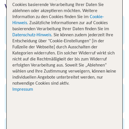
von München nach Alicante
Cookies basierende Verarbeitung Ihrer Daten Sie
ablehnen oder akzeptieren möchten. Weitere
Information zu den Cookies finden Sie im
Cookie-
Hinweis
. Zusätzliche Informationen zur auf Cookies
Abflug
basierenden Verarbeitung Ihrer Daten finden Sie im
Datenschutz-Hinweis
. Sie können zudem jederzeit Ihre
Flughafen München
Entscheidung über "Cookie-Einstellungen" [in der
Fußzeile der Webseite] durch Ausschalten der
Kategorien widerrufen. Ein solcher Widerruf wirkt sich
nicht auf die Rechtmäßigkeit der bis zum Widerruf
Ankunft
erfolgten Verarbeitung aus. Soweit Sie „Ablehnen“
Flughafen Alicante
wählen und Ihre Zustimmung verweigern, können keine
individuellen Angebote unterbreitet werden, nur
notwendige Cookies sind aktiv.
Impressum
Flugzeit
2 Stunden 35 Minuten
Entfernung