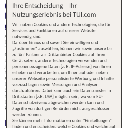
(ALC) direkt auf tui.com:
Ihre Entscheidung – Ihr
Fliegen und sparen - mit TUI
Nutzungserlebnis bei TUI.com
ganz einfach
Wir nutzen Cookies und andere Technologien, die für
Services und Funktionen auf unserer Website
Alicante steht bei vielen Spanienurlaubern hoch im Kurs.
notwendig sind.
Die heißen Sommer und die milden Winter ziehen
Darüber hinaus und soweit Sie einwilligen und
Touristen magisch an und laden auch zum Überwintern
„Zustimmen“ auswählen, können wir sowie unsere bis
ein. Im Sommer sind die Strände ein Paradies zum Baden
zu fünf Partner als Drittanbieter Cookies auf Ihrem
und Entspannen und auch abgesehen davon hat Alicante
Gerät setzen, andere Technologien verwenden und
jede Menge zu bieten. Der Badeort an der Costa Blanca
personenbezogene Daten [z. B. IP-Adresse] von Ihnen
hat eine hervorragende touristische Infrastruktur. Urlauber
erheben und verarbeiten, um Ihnen auf oder neben
schätzen die Auswahl an hochklassigen Restaurants und
unserer Webseite personalisierte Werbung und Inhalte
Bars und flanieren gerne durch die Altstadt Barrio de la
vorzuschlagen sowie Messungen und Analysen
Santa Cruz mit ihren engen Gassen. Auch das
durchzuführen. Dabei kann auch ein Datentransfer in
mittelalterlichen Castillo de Santa Bárbara ist immer einen
Drittstaaten [z.B. USA] möglich sein, wo vom EU-
Besuch wert. Und: Rund um Alicante lässt es sich im
Datenschutzniveau abgewichen werden kann und
Frühling und Herbst wunderbar wandern.
Zugriffe von dortigen Behörden nicht ausgeschlossen
werden können.
Fluginformationen für Flüge
Sie können mehr Informationen unter "Einstellungen"
finden und entscheiden, welche Cookies und welche auf