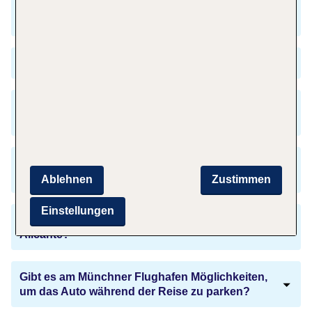
Was muss ich für den Flug von München nach
Alicante bezahlen?
Wann ist die Hauptreisezeit für Alicante?
Ist es nötig, die Uhr bei der Landung am
Flughafen in Alicante umzustellen?
Kann ich nur mit meinem Personalausweis nach
Alicante reisen?
Ablehnen
Zustimmen
Einstellungen
Welche Sprachen sprechen die Menschen in
Alicante?
Gibt es am Münchner Flughafen Möglichkeiten,
um das Auto während der Reise zu parken?