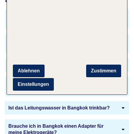
Welche Sprachen werden in Bangkok
gesprochen?
Gibt es eine Zeitverschiebung zwischen
Hamburg und Bangkok?
Sind Impfungen für Bangkok empfohlen?
Ablehnen
Zustimmen
Welche kulinarischen Highlights gibt es in
Einstellungen
Bangkok?
Ist das Leitungswasser in Bangkok trinkbar?
Brauche ich in Bangkok einen Adapter für
meine Elektrogeräte?