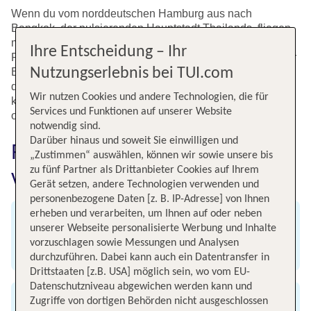
Wenn du vom norddeutschen Hamburg aus nach
Bangkok, der pulsierenden Hauptstadt Thailands, fliegen
möchtest, bietet TUI eine Vielzahl von Flugoptionen. Die
Ihre Entscheidung – Ihr
Flüge verbinden das maritime Flair der Hansestadt mit der
Nutzungserlebnis bei TUI.com
Exotik des "Land des Lächelns". Es gibt viele Gründe,
diesen Flug zu buchen, sei es das beeindruckende
Wir nutzen Cookies und andere Technologien, die für
kulturelle Erbe Bangkoks, die kulinarischen Highlights
Services und Funktionen auf unserer Website
oder die atemberaubenden Sehenswürdigkeiten.
notwendig sind.
Darüber hinaus und soweit Sie einwilligen und
Fluginformationen für Flüge
„Zustimmen“ auswählen, können wir sowie unsere bis
zu fünf Partner als Drittanbieter Cookies auf Ihrem
von Hamburg nach Bangkok
Gerät setzen, andere Technologien verwenden und
personenbezogene Daten [z. B. IP-Adresse] von Ihnen
erheben und verarbeiten, um Ihnen auf oder neben
Abflug
unserer Webseite personalisierte Werbung und Inhalte
vorzuschlagen sowie Messungen und Analysen
Flughafen Hamburg
durchzuführen. Dabei kann auch ein Datentransfer in
Drittstaaten [z.B. USA] möglich sein, wo vom EU-
Datenschutzniveau abgewichen werden kann und
Zugriffe von dortigen Behörden nicht ausgeschlossen
Ankunft