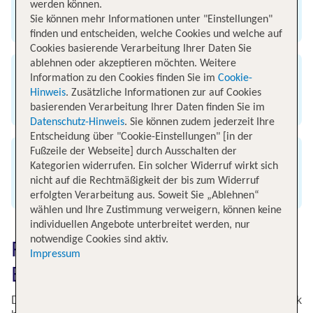
werden können.
Sie können mehr Informationen unter "Einstellungen"
Flughafen Bangkok
finden und entscheiden, welche Cookies und welche auf
Cookies basierende Verarbeitung Ihrer Daten Sie
ablehnen oder akzeptieren möchten. Weitere
Flugzeit
Information zu den Cookies finden Sie im
Cookie-
Hinweis
. Zusätzliche Informationen zur auf Cookies
13 Stunden
basierenden Verarbeitung Ihrer Daten finden Sie im
Datenschutz-Hinweis
. Sie können zudem jederzeit Ihre
Entscheidung über "Cookie-Einstellungen" [in der
Fußzeile der Webseite] durch Ausschalten der
Entfernung
Kategorien widerrufen. Ein solcher Widerruf wirkt sich
nicht auf die Rechtmäßigkeit der bis zum Widerruf
8.800 km
erfolgten Verarbeitung aus. Soweit Sie „Ablehnen“
wählen und Ihre Zustimmung verweigern, können keine
individuellen Angebote unterbreitet werden, nur
notwendige Cookies sind aktiv.
Flugzeit von Hamburg nach
Impressum
Bangkok
Die durchschnittliche Flugzeit von Hamburg nach Bangkok