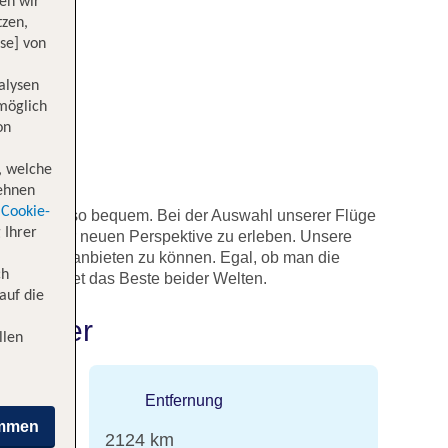
en wir
tzen,
se] von
alysen
 möglich
on
, welche
lehnen
Cookie-
 noch nie so bequem. Bei der Auswahl unserer Flüge
 Ihrer
pa aus einer neuen Perspektive zu erleben. Unsere
den Städten anbieten zu können. Egal, ob man die
ch
ug verbindet das Beste beider Welten.
auf die
annover
llen
Entfernung
immen
en
2124 km