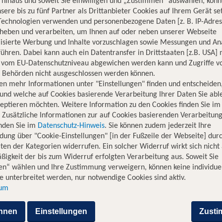
hinaus und soweit Sie einwilligen und „Zustimmen“ auswählen, könn
sere bis zu fünf Partner als Drittanbieter Cookies auf Ihrem Gerät se
Technologien verwenden und personenbezogene Daten [z. B. IP-Adres
rheben und verarbeiten, um Ihnen auf oder neben unserer Webseite
lisierte Werbung und Inhalte vorzuschlagen sowie Messungen und An
ühren. Dabei kann auch ein Datentransfer in Drittstaaten [z.B. USA]
o vom EU-Datenschutzniveau abgewichen werden kann und Zugriffe v
n Behörden nicht ausgeschlossen werden können.
tera nach Hannover
en mehr Informationen unter "Einstellungen" finden und entscheiden
und welche auf Cookies basierende Verarbeitung Ihrer Daten Sie ab
eptieren möchten. Weitere Information zu den Cookies finden Sie im
 Andalusiens, nach Hannover, dem Herzen Niedersachsens, war
. Zusätzliche Informationen zur auf Cookies basierenden Verarbeitung
bis zu Flügen mit Zwischenstopps, die es dir ermöglichen, Euro
inden Sie im
Datenschutz-Hinweis
. Sie können zudem jederzeit Ihre
r sind stolz darauf, diese Verbindung zwischen zwei faszinieren
dung über "Cookie-Einstellungen" [in der Fußzeile der Webseite] dur
rünen Parks und Gärten Hannovers erkunden möchte, dieser Fl
ten der Kategorien widerrufen. Ein solcher Widerruf wirkt sich nicht 
igkeit der bis zum Widerruf erfolgten Verarbeitung aus. Soweit Sie
 von Jerez de la Frontera nach H
en“ wählen und Ihre Zustimmung verweigern, können keine individue
 unterbreitet werden, nur notwendige Cookies sind aktiv.
sum
kunft
Flugzeit
hnen
Einstellungen
Zust
3 Stunden und 15 Minut
en Hannover