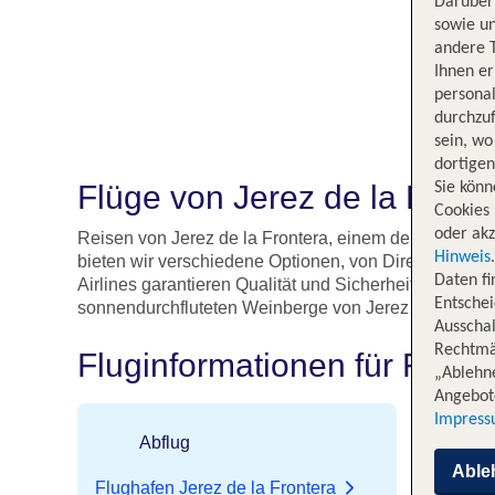
Darüber 
sowie un
andere 
Ihnen e
persona
durchzuf
sein, w
dortige
Flüge von Jerez de la Fron
Sie könn
Cookies 
oder akz
Reisen von Jerez de la Frontera, einem der Juwelen
Hinweis
bieten wir verschiedene Optionen, von Direktflügen 
Daten f
Airlines garantieren Qualität und Sicherheit, und wi
Entschei
sonnendurchfluteten Weinberge von Jerez oder die g
Ausschal
Rechtmäß
Fluginformationen für Flüge
„Ablehn
Angebote
Impres
Abflug
An
Able
Flughafen Jerez de la Frontera
Flughaf