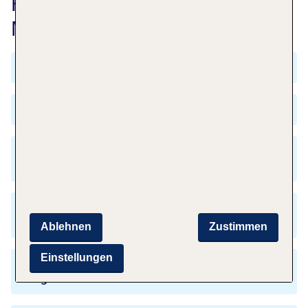
Häufig gestellte Fragen zu
München nach Bangkok
Wie teuer ist der Flug München Bangkok?
Wann ist die Hauptsaison in Bangkok?
Muss ich nach der Landung am Flughafen
Bangkok die Uhr umstellen?
Benötige ich einen Reisepass für die Einreise in
Bangkok?
Ablehnen
Zustimmen
Einstellungen
Welche Sprache sprechen die Menschen in
Bangkok?