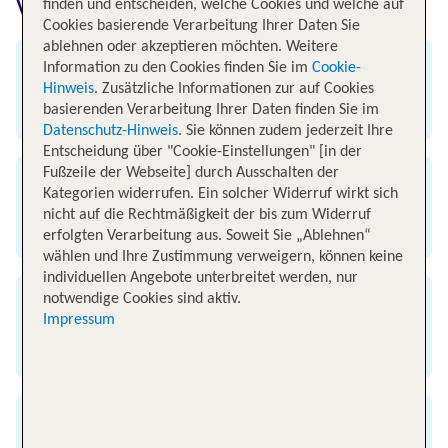
von München nach Bangkok
finden und entscheiden, welche Cookies und welche auf
Cookies basierende Verarbeitung Ihrer Daten Sie
ablehnen oder akzeptieren möchten. Weitere
Information zu den Cookies finden Sie im
Cookie-
Abflug
Hinweis
. Zusätzliche Informationen zur auf Cookies
basierenden Verarbeitung Ihrer Daten finden Sie im
Flughafen München
Datenschutz-Hinweis
. Sie können zudem jederzeit Ihre
Entscheidung über "Cookie-Einstellungen" [in der
Fußzeile der Webseite] durch Ausschalten der
Ankunft
Kategorien widerrufen. Ein solcher Widerruf wirkt sich
nicht auf die Rechtmäßigkeit der bis zum Widerruf
Flughafen Bangkok
erfolgten Verarbeitung aus. Soweit Sie „Ablehnen“
wählen und Ihre Zustimmung verweigern, können keine
individuellen Angebote unterbreitet werden, nur
notwendige Cookies sind aktiv.
Flugzeit
Impressum
10 Stunden 30 Minuten
Entfernung