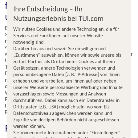
fliegen: mit TUI billig buchen
Ihre Entscheidung – Ihr
und günstig verreisen
Nutzungserlebnis bei TUI.com
Bangkok ist eine der faszinierendsten Städte in
Wir nutzen Cookies und andere Technologien, die für
Südostasien. Dabei ist die thailändische Hauptstadt nicht
Services und Funktionen auf unserer Website
nur Dreh- und Angelpunkt für weitere Ziele in Thailand,
notwendig sind.
sondern auch für sich gesehen jederzeit einen Besuch
Darüber hinaus und soweit Sie einwilligen und
wert. Die Stadt ist gespickt mit Sehenswürdigkeiten, die für
„Zustimmen“ auswählen, können wir sowie unsere bis
Urlauber interessant sind. Dazu gehört zum Beispiel der
zu fünf Partner als Drittanbieter Cookies auf Ihrem
Tempel Wat Pho mit seiner 46 Meter langen liegenden
Gerät setzen, andere Technologien verwenden und
Buddhastatue. Ein weiteres Highlight ist der Königspalast
personenbezogene Daten [z. B. IP-Adresse] von Ihnen
mit dem Tempel Wat Phra Kaeo. Lebendig geht es im
erheben und verarbeiten, um Ihnen auf oder neben
quirligen Chinatown, auf dem Chatuchak
unserer Webseite personalisierte Werbung und Inhalte
Wochenendmarkt oder in der Khaosan und Rambuttri
vorzuschlagen sowie Messungen und Analysen
Road zu. Einen phänomenalen Ausblick über die Stadt
durchzuführen. Dabei kann auch ein Datentransfer in
hast Du von der Skybar im Hotel Lebua, der höchsten
Drittstaaten [z.B. USA] möglich sein, wo vom EU-
Rooftopbar der Welt.
Datenschutzniveau abgewichen werden kann und
Zugriffe von dortigen Behörden nicht ausgeschlossen
Fluginformationen für Flüge
werden können.
Sie können mehr Informationen unter "Einstellungen"