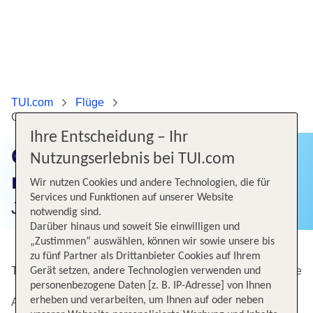
TUI.com
Flüge
Günstige Flüge von Berlin nach Prag
Ihre Entscheidung – Ihr
Günstige Flüge von Berlin
Nutzungserlebnis bei TUI.com
nach Prag
Wir nutzen Cookies und andere Technologien, die für
Services und Funktionen auf unserer Website
Jetzt Flugangebote finden!
notwendig sind.
Darüber hinaus und soweit Sie einwilligen und
„Zustimmen“ auswählen, können wir sowie unsere bis
zu fünf Partner als Drittanbieter Cookies auf Ihrem
Top Angebote von Berlin-Brandenburg nach Prag / Ruzyne
Gerät setzen, andere Technologien verwenden und
personenbezogene Daten [z. B. IP-Adresse] von Ihnen
erheben und verarbeiten, um Ihnen auf oder neben
Alternative Flugverbindungen nach Prag / Ruzyne