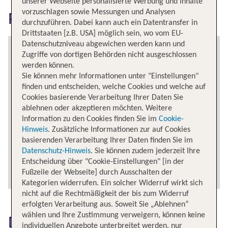
unserer Webseite personalisierte Werbung und Inhalte
vorzuschlagen sowie Messungen und Analysen
Prag / Ruzyne erkunden
durchzuführen. Dabei kann auch ein Datentransfer in
Drittstaaten [z.B. USA] möglich sein, wo vom EU-
Datenschutzniveau abgewichen werden kann und
Zugriffe von dortigen Behörden nicht ausgeschlossen
werden können.
Sie können mehr Informationen unter "Einstellungen"
finden und entscheiden, welche Cookies und welche auf
Cookies basierende Verarbeitung Ihrer Daten Sie
ablehnen oder akzeptieren möchten. Weitere
Information zu den Cookies finden Sie im
Cookie-
Hinweis
. Zusätzliche Informationen zur auf Cookies
basierenden Verarbeitung Ihrer Daten finden Sie im
Datenschutz-Hinweis
. Sie können zudem jederzeit Ihre
Entscheidung über "Cookie-Einstellungen" [in der
Fußzeile der Webseite] durch Ausschalten der
Kategorien widerrufen. Ein solcher Widerruf wirkt sich
nicht auf die Rechtmäßigkeit der bis zum Widerruf
erfolgten Verarbeitung aus. Soweit Sie „Ablehnen“
wählen und Ihre Zustimmung verweigern, können keine
Das könnte dich auch
individuellen Angebote unterbreitet werden, nur