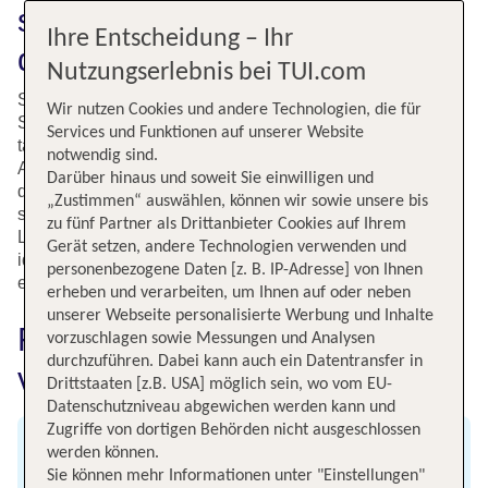
schnell und kostengünstig in
Ihre Entscheidung – Ihr
die Stadt der Liebe
Nutzungserlebnis bei TUI.com
Steht Dir der Sinn nach einer kleinen Auszeit? Ein
Wir nutzen Cookies und andere Technologien, die für
Städtetrip nach Paris ist ideal, wenn Du Abstand vom
Services und Funktionen auf unserer Website
täglichen Einerlei suchst. Bei TUI findest Du ein großes
notwendig sind.
Angebot an attraktiven Flugverbindungen nach Paris. Bei
Darüber hinaus und soweit Sie einwilligen und
der kurzen Flugzeit von nicht einmal zwei Stunden lohnt
„Zustimmen“ auswählen, können wir sowie unsere bis
sich bereits ein Wochenendtrip. Ob allein, mit Deinem
zu fünf Partner als Drittanbieter Cookies auf Ihrem
Lieblingsmenschen oder mit Freunden - Paris ist die
Gerät setzen, andere Technologien verwenden und
ideale Destination für einen erlebnisreichen und
personenbezogene Daten [z. B. IP-Adresse] von Ihnen
entspannten Städtetrip.
erheben und verarbeiten, um Ihnen auf oder neben
unserer Webseite personalisierte Werbung und Inhalte
Fluginformationen für Flüge
vorzuschlagen sowie Messungen und Analysen
durchzuführen. Dabei kann auch ein Datentransfer in
von München nach Paris
Drittstaaten [z.B. USA] möglich sein, wo vom EU-
Datenschutzniveau abgewichen werden kann und
Zugriffe von dortigen Behörden nicht ausgeschlossen
werden können.
Abflug
Sie können mehr Informationen unter "Einstellungen"