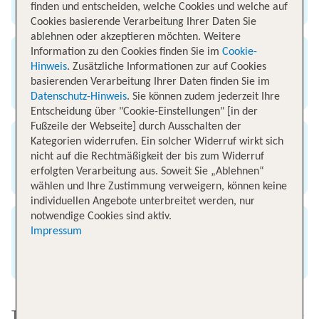
Flughafen München
finden und entscheiden, welche Cookies und welche auf
Cookies basierende Verarbeitung Ihrer Daten Sie
ablehnen oder akzeptieren möchten. Weitere
Information zu den Cookies finden Sie im
Cookie-
Ankunft
Hinweis
. Zusätzliche Informationen zur auf Cookies
basierenden Verarbeitung Ihrer Daten finden Sie im
Flughafen Paris
Datenschutz-Hinweis
. Sie können zudem jederzeit Ihre
Entscheidung über "Cookie-Einstellungen" [in der
Fußzeile der Webseite] durch Ausschalten der
Kategorien widerrufen. Ein solcher Widerruf wirkt sich
Flugzeit
nicht auf die Rechtmäßigkeit der bis zum Widerruf
erfolgten Verarbeitung aus. Soweit Sie „Ablehnen“
1 Stunde 45 Minuten
wählen und Ihre Zustimmung verweigern, können keine
individuellen Angebote unterbreitet werden, nur
notwendige Cookies sind aktiv.
Entfernung
Impressum
650 km
Top Angebote von München nach Paris Charles de Gaulle