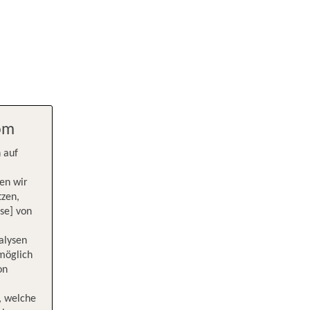
com
 auf
en wir
tzen,
se] von
alysen
 möglich
on
, welche