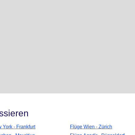
ssieren
 York - Frankfurt
Flüge Wien - Zürich