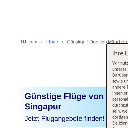
TUI.com
Flüge
Günstige Flüge von München
Ihre 
Wir nutz
unserer 
Darüber 
sowie un
andere 
Ihnen e
Günstige Flüge von Mün
persona
Singapur
durchzuf
sein, w
Jetzt Flugangebote finden!
dortige
Sie könn