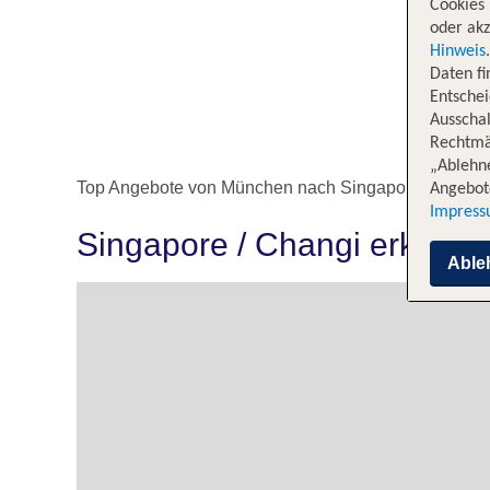
Cookies 
oder akz
Hinweis
Daten f
Entschei
Ausschal
Rechtmäß
„Ablehn
Top Angebote von München nach Singapore / Chang
Angebote
Impres
Singapore / Changi erkund
Able