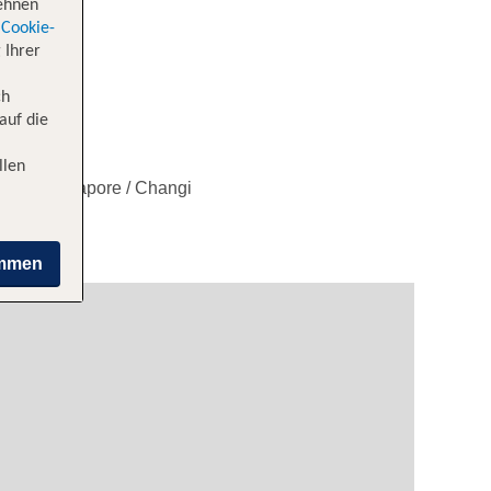
lehnen
Cookie-
 Ihrer
ch
auf die
llen
 nach Singapore / Changi
immen