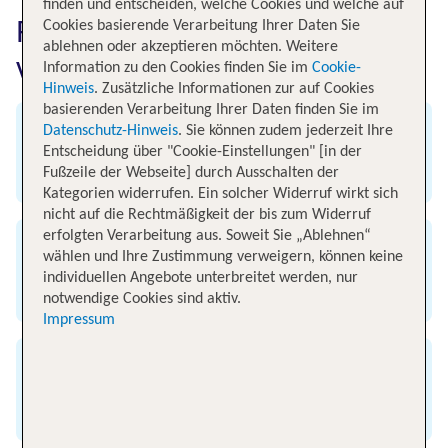
finden und entscheiden, welche Cookies und welche auf
Fluginformationen für Flüge
Cookies basierende Verarbeitung Ihrer Daten Sie
ablehnen oder akzeptieren möchten. Weitere
von Frankfurt nach Malaga
Information zu den Cookies finden Sie im
Cookie-
Hinweis
. Zusätzliche Informationen zur auf Cookies
basierenden Verarbeitung Ihrer Daten finden Sie im
Datenschutz-Hinweis
. Sie können zudem jederzeit Ihre
Abflug
Entscheidung über "Cookie-Einstellungen" [in der
Fußzeile der Webseite] durch Ausschalten der
Flughafen Frankfurt am Main
Kategorien widerrufen. Ein solcher Widerruf wirkt sich
nicht auf die Rechtmäßigkeit der bis zum Widerruf
erfolgten Verarbeitung aus. Soweit Sie „Ablehnen“
Ankunft
wählen und Ihre Zustimmung verweigern, können keine
individuellen Angebote unterbreitet werden, nur
Flughafen Malaga
notwendige Cookies sind aktiv.
Impressum
Flugzeit
2 Stunden 55 Minuten