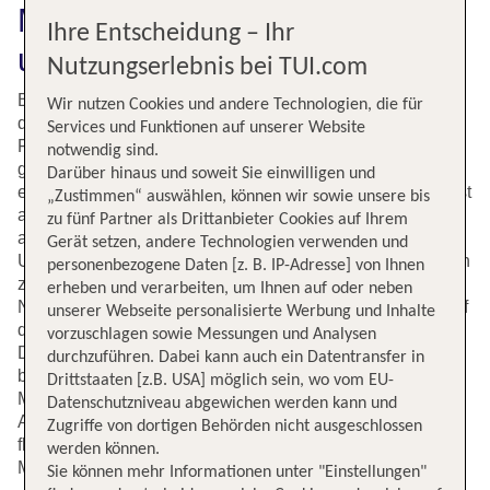
Malaga (AGP) fliegen. Direkt
Ihre Entscheidung – Ihr
und billig mit TUI
Nutzungserlebnis bei TUI.com
Bei TUI findest Du Flugverbindungen aus vielen
Wir nutzen Cookies und andere Technologien, die für
deutschen Städten nach Spanien. Darunter ist auch der
Services und Funktionen auf unserer Website
Flug von Frankfurt nach Malaga. Auf tui.com buchst Du
notwendig sind.
günstig Deinen Flug vom größten deutschen Flughafen in
Darüber hinaus und soweit Sie einwilligen und
eine der schönsten Städte an der Costa del Sol. Malaga ist
„Zustimmen“ auswählen, können wir sowie unsere bis
aufgrund des ganzjährig angenehmen Klimas und vor
zu fünf Partner als Drittanbieter Cookies auf Ihrem
allem der heißen und trockenen Sommer ein beliebtes
Gerät setzen, andere Technologien verwenden und
Urlaubsziel mit zahlreichen Sehenswürdigkeiten. Zu ihnen
personenbezogene Daten [z. B. IP-Adresse] von Ihnen
zählt die maurische Festung aus dem 11. Jahrhundert.
erheben und verarbeiten, um Ihnen auf oder neben
Nicht weniger imposant ist die Kathedrale von Malaga, auf
unserer Webseite personalisierte Werbung und Inhalte
deren Grund einst eine Moschee stand. In Malaga kannst
vorzuschlagen sowie Messungen und Analysen
Du außerdem das Geburtshaus von Pablo Picasso
durchzuführen. Dabei kann auch ein Datentransfer in
bewundern. Und natürlich sind die Strände rund um
Drittstaaten [z.B. USA] möglich sein, wo vom EU-
Malaga sowie an der ganzen Costa del Sol immer einen
Datenschutzniveau abgewichen werden kann und
Abstecher wert. Wenn Du flexibel bist und früh buchst,
Zugriffe von dortigen Behörden nicht ausgeschlossen
fliegst Du schon für kleines Geld von Frankfurt nach
werden können.
Malaga.
Sie können mehr Informationen unter "Einstellungen"