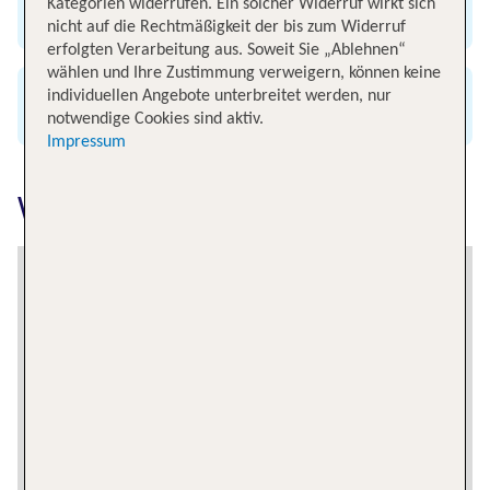
Kategorien widerrufen. Ein solcher Widerruf wirkt sich
Günstig & bequem buchen
nicht auf die Rechtmäßigkeit der bis zum Widerruf
erfolgten Verarbeitung aus. Soweit Sie „Ablehnen“
wählen und Ihre Zustimmung verweigern, können keine
individuellen Angebote unterbreitet werden, nur
Alle renommierten Airlines
notwendige Cookies sind aktiv.
Impressum
Windhoek erkunden