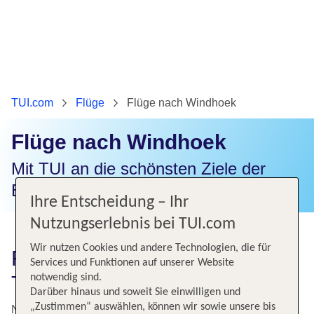
TUI.com
Flüge
Flüge nach Windhoek
Flüge nach Windhoek
Mit TUI an die schönsten Ziele der
Erde fliegen.
Ihre Entscheidung – Ihr
Nutzungserlebnis bei TUI.com
Wir nutzen Cookies und andere Technologien, die für
Flüge nach Windhoek auf
Services und Funktionen auf unserer Website
TUI.com
notwendig sind.
Darüber hinaus und soweit Sie einwilligen und
„Zustimmen“ auswählen, können wir sowie unsere bis
Neben Südafrika oder Kenia eignet sich auch Namibia für