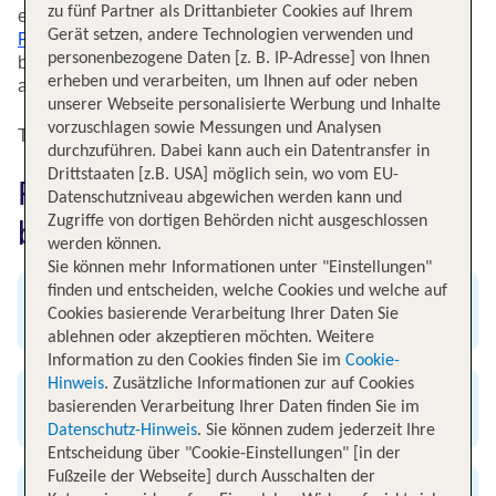
zu fünf Partner als Drittanbieter Cookies auf Ihrem
eine Safari in Afrika. Auf tui.com bieten wir Dir regelmäßig
Gerät setzen, andere Technologien verwenden und
Flüge
nach Windhoek in Namibia an. Willst Du Namibia
personenbezogene Daten [z. B. IP-Adresse] von Ihnen
bei einer Rundreise erkunden? Dann buche auch direkt
erheben und verarbeiten, um Ihnen auf oder neben
auf tui.com Deinen Mietwagen mit Rundumschutz.
unserer Webseite personalisierte Werbung und Inhalte
vorzuschlagen sowie Messungen und Analysen
Top Flugangebote nach Windhoek
durchzuführen. Dabei kann auch ein Datentransfer in
Drittstaaten [z.B. USA] möglich sein, wo vom EU-
Flug nach Windhoek einfach
Datenschutzniveau abgewichen werden kann und
Zugriffe von dortigen Behörden nicht ausgeschlossen
bei TUI buchen
werden können.
Sie können mehr Informationen unter "Einstellungen"
finden und entscheiden, welche Cookies und welche auf
Angebot an weltweiten Flügen
Cookies basierende Verarbeitung Ihrer Daten Sie
ablehnen oder akzeptieren möchten. Weitere
Information zu den Cookies finden Sie im
Cookie-
Hinweis
. Zusätzliche Informationen zur auf Cookies
Exklusive Flug-Specials
basierenden Verarbeitung Ihrer Daten finden Sie im
Datenschutz-Hinweis
. Sie können zudem jederzeit Ihre
Entscheidung über "Cookie-Einstellungen" [in der
Fußzeile der Webseite] durch Ausschalten der