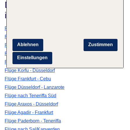
Das könnte dich auch
interessieren
Flüge nach Brussels S. Charleroi
Flüge Zürich - Istanbul
Ablehnen
Zustimmen
Flüge nach Halifax
Flüge nach Havanna
Einstellungen
Flüge Mallorca - Karlsruhe
Flüge Korfu - Düsseldorf
Flüge Frankfurt - Cebu
Flüge Düsseldorf - Lanzarote
Flüge nach Teneriffa Süd
Flüge Araxos - Düsseldorf
Flüge Agadir - Frankfurt
Flüge Paderborn - Teneriffa
Flüge nach Sal/Kapverden