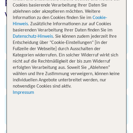
Fluginformationen für Flüge
Cookies basierende Verarbeitung Ihrer Daten Sie
von Frankfurt nach Madrid
ablehnen oder akzeptieren möchten. Weitere
Information zu den Cookies finden Sie im
Cookie-
Hinweis
. Zusätzliche Informationen zur auf Cookies
basierenden Verarbeitung Ihrer Daten finden Sie im
Abflug
Datenschutz-Hinweis
. Sie können zudem jederzeit Ihre
Entscheidung über "Cookie-Einstellungen" [in der
Flughafen Frankfurt am Main
Fußzeile der Webseite] durch Ausschalten der
Kategorien widerrufen. Ein solcher Widerruf wirkt sich
nicht auf die Rechtmäßigkeit der bis zum Widerruf
erfolgten Verarbeitung aus. Soweit Sie „Ablehnen“
Ankunft
wählen und Ihre Zustimmung verweigern, können keine
individuellen Angebote unterbreitet werden, nur
Flughafen Madrid
notwendige Cookies sind aktiv.
Impressum
Flugzeit
2 Stunden 40 Minuten