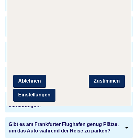
Madrid?
Wann ist die schönste Zeit für eine Reise nach
Madrid?
Muss ich die Uhr nach der Landung am
Flughafen in Madrid umstellen?
Ist für die Reise nach Madrid ein Reisepass
nötig?
Ablehnen
Zustimmen
Einstellungen
Wie kann ich mich während meines Urlaubs
verständigen?
Gibt es am Frankfurter Flughafen genug Plätze,
um das Auto während der Reise zu parken?