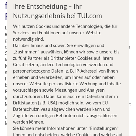
fliegen: Mit TUI preiswerte
Ihre Entscheidung – Ihr
Flüge buchen und sparen
Nutzungserlebnis bei TUI.com
Wir nutzen Cookies und andere Technologien, die für
Die spanische Hauptstadt Madrid hat ihren Besuchern
Services und Funktionen auf unserer Website
einiges zu bieten und steht daher bei vielen Menschen
notwendig sind.
ganz oben auf der Wunschliste für einen Städtetrip. Es ist
Darüber hinaus und soweit Sie einwilligen und
die Vielfalt, die die Stadt ausmacht. Zu den bedeutendsten
„Zustimmen“ auswählen, können wir sowie unsere bis
Sehenswürdigkeiten in Madrid gehört das weltberühmte
zu fünf Partner als Drittanbieter Cookies auf Ihrem
Museu del Prado, das eine der wichtigsten
Gerät setzen, andere Technologien verwenden und
Kunstsammlungen der Welt beheimatet. Die Madrilenen
personenbezogene Daten [z. B. IP-Adresse] von Ihnen
sind verrückt nach Fußball und unterstützen ihren Verein
erheben und verarbeiten, um Ihnen auf oder neben
Real Madrid gerne im Estadio Bernabéu. Ein Besuch
unserer Webseite personalisierte Werbung und Inhalte
beziehungsweise eine Führung gehören fest zum
vorzuschlagen sowie Messungen und Analysen
Programm für Fußballfans. Das spanische Lebensgefühl
durchzuführen. Dabei kann auch ein Datentransfer in
lässt sich gut auf einem der großen Plätze wie dem Plaza
Drittstaaten [z.B. USA] möglich sein, wo vom EU-
Mayor oder dem Plaza de Cibeles erleben. Zum Glück gibt
Datenschutzniveau abgewichen werden kann und
es auf tui.com günstige Flüge von Frankfurt nach Madrid
Zugriffe von dortigen Behörden nicht ausgeschlossen
und Du fliegst zu attraktiven Konditionen in die spanische
werden können.
Metropole!
Sie können mehr Informationen unter "Einstellungen"
finden und entscheiden, welche Cookies und welche auf