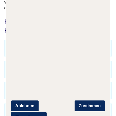
Winter verströmen die verschiedenen Weihnachtsmärkte
einen ganz besonderen Zauber.
Häufig gestellte Fragen zu
Hamburg nach München
Was kostet mein Flug von Hamburg nach
München?
Wann ist die Hauptreisezeit für einen Urlaub in
München?
Wie lange dauert der Flug von Hamburg nach
München?
Ablehnen
Zustimmen
Gibt es einen Zeitunterschied zwischen
Hamburg und München?