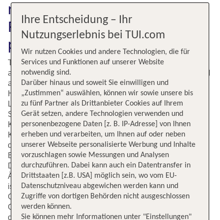
nach München (MUC) buchen:
Ihre Entscheidung – Ihr
Finde auf tui.com Deinen
Nutzungserlebnis bei TUI.com
perfekten Flug
Wir nutzen Cookies und andere Technologien, die für
Services und Funktionen auf unserer Website
TUI ist Spezialist für Flüge in die ganze Welt und bietet
notwendig sind.
auch zahlreiche Verbindungen innerhalb von Deutschland
Darüber hinaus und soweit Sie einwilligen und
an. Auf tui.com kannst Du zum Beispiel Flüge von
„Zustimmen“ auswählen, können wir sowie unsere bis
Hamburg nach München buchen. München ist die
zu fünf Partner als Drittanbieter Cookies auf Ihrem
Landeshauptstadt von Bayern und steht bei
Gerät setzen, andere Technologien verwenden und
Städtereisenden hoch in Kurs. Die Stadt ist unter
personenbezogene Daten [z. B. IP-Adresse] von Ihnen
Kulturkennern für ihre vielen Museen beliebt.
erheben und verarbeiten, um Ihnen auf oder neben
Kunstliebhaber besuchen zum Beispiel gerne das Haus
unserer Webseite personalisierte Werbung und Inhalte
der Kunst, die Pinakotheken oder das Museum
vorzuschlagen sowie Messungen und Analysen
Brandhorst. Wer sich für Technik interessiert, sollte dem
durchzuführen. Dabei kann auch ein Datentransfer in
Deutschen Museum einen Besuch abstatten. Auch das
Drittstaaten [z.B. USA] möglich sein, wo vom EU-
Ägyptische Museum mit seiner hochkarätigen Sammlung
Datenschutzniveau abgewichen werden kann und
ist eine Empfehlung. München hat eine lebendige
Zugriffe von dortigen Behörden nicht ausgeschlossen
Gastronomieszene und ist vor allem für seine gemütlichen
werden können.
Gasthäuser bekannt. Im Sommer locken darüber hinaus
Sie können mehr Informationen unter "Einstellungen"
die vielen Biergärten zur Abkühlung unter schattigen