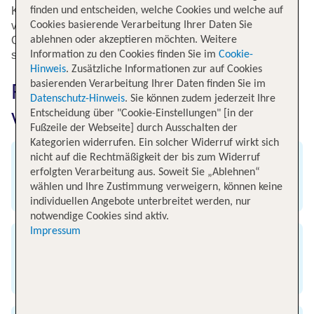
finden und entscheiden, welche Cookies und welche auf
Kastanienbäumen. Am meisten los ist in der Stadt, wenn
Cookies basierende Verarbeitung Ihrer Daten Sie
von Ende September bis Anfang Oktober mit dem
ablehnen oder akzeptieren möchten. Weitere
Oktoberfest das weltweit größte Volksfest in der Stadt
Information zu den Cookies finden Sie im
Cookie-
stattfindet.
Hinweis
. Zusätzliche Informationen zur auf Cookies
basierenden Verarbeitung Ihrer Daten finden Sie im
Fluginformationen für Flüge
Datenschutz-Hinweis
. Sie können zudem jederzeit Ihre
von Hamburg nach München
Entscheidung über "Cookie-Einstellungen" [in der
Fußzeile der Webseite] durch Ausschalten der
Kategorien widerrufen. Ein solcher Widerruf wirkt sich
nicht auf die Rechtmäßigkeit der bis zum Widerruf
Abflug
erfolgten Verarbeitung aus. Soweit Sie „Ablehnen“
wählen und Ihre Zustimmung verweigern, können keine
Flughafen Hamburg
individuellen Angebote unterbreitet werden, nur
notwendige Cookies sind aktiv.
Impressum
Ankunft
Flughafen München