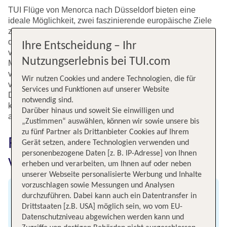
TUI Flüge von Menorca nach Düsseldorf bieten eine
ideale Möglichkeit, zwei faszinierende europäische Ziele
zu besuchen. Mit einer Vielzahl von Flugoptionen,
darunter Direktflüge, ist es einfacher denn je, den Sprung
Ihre Entscheidung – Ihr
von der idyllischen Insel Menorca in die pulsierende
Nutzungserlebnis bei TUI.com
Metropole Düsseldorf zu schaffen. Wähle zwischen
verschiedenen Fluggesellschaften und nutze die Vorteile
Wir nutzen Cookies und andere Technologien, die für
von günstigen Flügen von Menorca nach Düsseldorf.
Services und Funktionen auf unserer Website
Düsseldorf zieht als Tor zum Ruhrgebiet und mit seinem
notwendig sind.
kulturellen Reichtum jedes Jahr Tausende von Touristen
Darüber hinaus und soweit Sie einwilligen und
an.
„Zustimmen“ auswählen, können wir sowie unsere bis
zu fünf Partner als Drittanbieter Cookies auf Ihrem
Fluginformationen für Flüge
Gerät setzen, andere Technologien verwenden und
personenbezogene Daten [z. B. IP-Adresse] von Ihnen
von Menorca nach Düsseldorf
erheben und verarbeiten, um Ihnen auf oder neben
unserer Webseite personalisierte Werbung und Inhalte
vorzuschlagen sowie Messungen und Analysen
Abflug
durchzuführen. Dabei kann auch ein Datentransfer in
Drittstaaten [z.B. USA] möglich sein, wo vom EU-
Flughafen Menorca
Datenschutzniveau abgewichen werden kann und