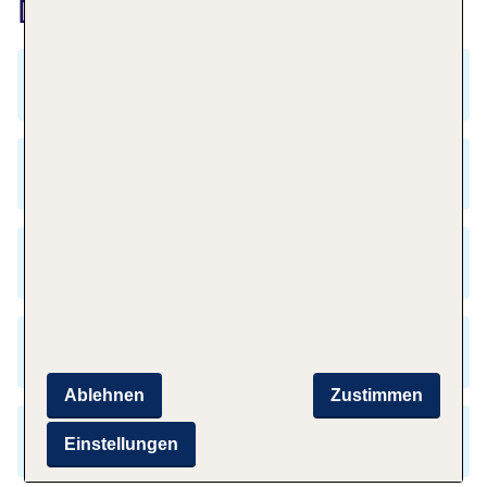
Düsseldorf
In welcher Sprache wird in Düsseldorf
gesprochen?
Gibt es eine Zeitverschiebung zwischen
Menorca und Düsseldorf?
Welche Parkmöglichkeiten gibt es am Flughafen
Menorca?
Welche Gesundheitseinrichtungen gibt es in
Düsseldorf?
Ablehnen
Zustimmen
Welche kulinarischen Highlights bietet
Einstellungen
Düsseldorf?