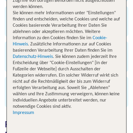
Zugriffe von dortigen Behörden nicht ausgeschlossen
werden können.
Sie können mehr Informationen unter "Einstellungen"
Ankunft
finden und entscheiden, welche Cookies und welche auf
Cookies basierende Verarbeitung Ihrer Daten Sie
Flughafen Düsseldorf
ablehnen oder akzeptieren möchten. Weitere
Information zu den Cookies finden Sie im
Cookie-
Hinweis
. Zusätzliche Informationen zur auf Cookies
basierenden Verarbeitung Ihrer Daten finden Sie im
Flugzeit
Datenschutz-Hinweis
. Sie können zudem jederzeit Ihre
2 Stunden und 15 Minuten
Entscheidung über "Cookie-Einstellungen" [in der
Fußzeile der Webseite] durch Ausschalten der
Kategorien widerrufen. Ein solcher Widerruf wirkt sich
nicht auf die Rechtmäßigkeit der bis zum Widerruf
Entfernung
erfolgten Verarbeitung aus. Soweit Sie „Ablehnen“
wählen und Ihre Zustimmung verweigern, können keine
1.386 km
individuellen Angebote unterbreitet werden, nur
notwendige Cookies sind aktiv.
Impressum
Flugzeit von Menorca nach