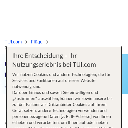
TUI.com
Flüge
Günstige Flüge von Teneriffa nach Hamburg
Ihre Entscheidung – Ihr
Günstige Flüge von Teneriffa
Nutzungserlebnis bei TUI.com
nach Hamburg
Wir nutzen Cookies und andere Technologien, die für
Services und Funktionen auf unserer Website
Jetzt Flugangebote finden!
notwendig sind.
Darüber hinaus und soweit Sie einwilligen und
„Zustimmen“ auswählen, können wir sowie unsere bis
zu fünf Partner als Drittanbieter Cookies auf Ihrem
Top Angebote von Teneriffa nach Hamburg
Gerät setzen, andere Technologien verwenden und
personenbezogene Daten [z. B. IP-Adresse] von Ihnen
erheben und verarbeiten, um Ihnen auf oder neben
Alternative Flugverbindungen nach Hamburg