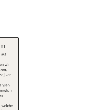
com
 auf
en wir
tzen,
se] von
alysen
 möglich
on
, welche