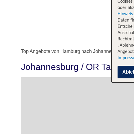
Cookies 
oder akz
Hinweis
Daten f
Entschei
Ausschal
Rechtmäß
„Ablehn
Top Angebote von Hamburg nach Johannesburg / O
Angebote
Impres
Johannesburg / OR Tambo 
Able