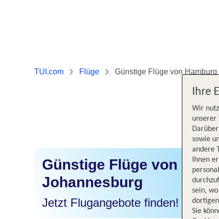
TUI.com
Flüge
Günstige Flüge von Hamburg
Ihre 
Wir nutz
unserer 
Darüber 
sowie un
andere 
Ihnen e
Günstige Flüge von Ham
persona
Johannesburg
durchzuf
sein, w
Jetzt Flugangebote finden!
dortige
Sie könn