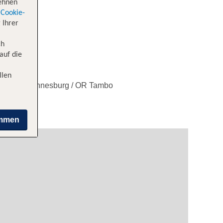
lehnen
Cookie-
 Ihrer
ch
auf die
llen
n nach Johannesburg / OR Tambo
immen