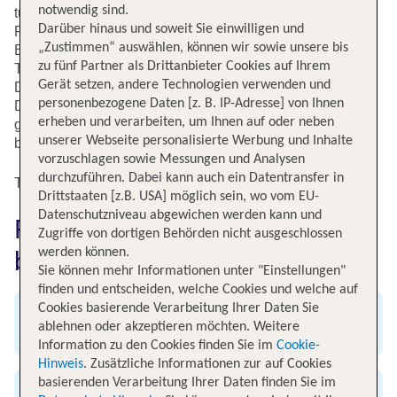
notwendig sind.
tui.com findest Du Flüge von von zehn deutschen
Darüber hinaus und soweit Sie einwilligen und
Flughäfen für Ihren Traumurlaub am Kilimanjaro.
„Zustimmen“ auswählen, können wir sowie unsere bis
Besonders günstig fliegst Du aktuell ab Frankfurt. Unser
zu fünf Partner als Drittanbieter Cookies auf Ihrem
Tipp: mit dem Zug-zum-Flug Ticket reist Du aus ganz
Gerät setzen, andere Technologien verwenden und
Deutschland günstig zu Ihrem Abflughafen an. Und wenn
personenbezogene Daten [z. B. IP-Adresse] von Ihnen
Du vor Ort einen Mietwagen benötigst, sichere Dir doch
erheben und verarbeiten, um Ihnen auf oder neben
gleich einen bei der Flugbuchung. Was diese Region so
unserer Webseite personalisierte Werbung und Inhalte
besonders macht, erfahrst Du in unserem Kurzporträt.
vorzuschlagen sowie Messungen und Analysen
durchzuführen. Dabei kann auch ein Datentransfer in
Top Flugangebote nach Kilimanjaro
Drittstaaten [z.B. USA] möglich sein, wo vom EU-
Datenschutzniveau abgewichen werden kann und
Flug nach Kilimanjaro einfach
Zugriffe von dortigen Behörden nicht ausgeschlossen
werden können.
bei TUI buchen
Sie können mehr Informationen unter "Einstellungen"
finden und entscheiden, welche Cookies und welche auf
Cookies basierende Verarbeitung Ihrer Daten Sie
Angebot an weltweiten Flügen
ablehnen oder akzeptieren möchten. Weitere
Information zu den Cookies finden Sie im
Cookie-
Hinweis
. Zusätzliche Informationen zur auf Cookies
basierenden Verarbeitung Ihrer Daten finden Sie im