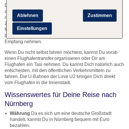
Der Flughafen befindet sich nur sieben Kilometer
außerhalb des Stadtzentrums. Das bedeutet, dass Du
Ablehnen
Zustimmen
nach der Ankunft am Flughafen Nürnberg schnell an Dein
Ziel in der Stadt kommst. Wenn Du vor Ort mit einem
Einstellungen
Mietwagen mobil sein möchtest, kannst Du diesen vorab
bei TUI Cars reservieren und direkt am Flughafen in
Empfang nehmen.
Wenn Du nicht selbst fahren möchtest, kannst Du vorab
einen Flughafentransfer organisieren oder Dir am
Flughafen ein Taxi nehmen. Du kannst Dich natürlich auch
entscheiden, mit den öffentlichen Verkehrsmitteln zu
fahren. Die U-Bahnen der Linie U2 bringen Dich direkt
vom Flughafen in die Innenstadt.
Wissenswertes für Deine Reise nach
Nürnberg
Währung
Da es sich um eine deutsche Großstadt
handelt, kannst Du in Nürnberg bequem mit Euro
bezahlen.