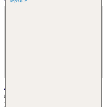
Impressum
Altehrwürdige Altstadt
Über der Nürnberger Altstadt thront die Kaiserburg. In der
alten Kaiserreitstallung ist heutzutage die Jugendherberge
untergebracht. Von dort oben hat man einen