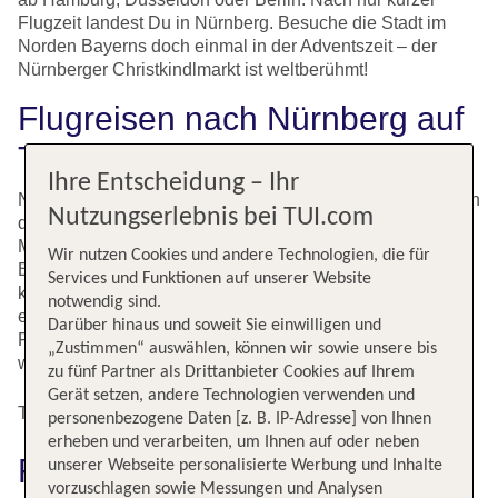
Flugzeit landest Du in Nürnberg. Besuche die Stadt im
Norden Bayerns doch einmal in der Adventszeit – der
Nürnberger Christkindlmarkt ist weltberühmt!
Flugreisen nach Nürnberg auf
TUI finden und buchen
Ihre Entscheidung – Ihr
Nürnberg ist eine fränkische Großstadt und liegt im Norden
Nutzungserlebnis bei TUI.com
des Bundeslandes Bayern. Sie gilt als die Hauptstadt der
Metropolregion Nürnberg-Fürth-Erlangen und hat ihren
Wir nutzen Cookies und andere Technologien, die für
Besuchern viel zu bieten. Die historische Altstadt mit ihren
Services und Funktionen auf unserer Website
kopfsteingepflasterten Gassen und den Sakralbauten ist
notwendig sind.
eine Attraktion für sich. Auch die Burg und die
Darüber hinaus und soweit Sie einwilligen und
Felsengänge unterhalb der Altstadt sind einen Besuch
„Zustimmen“ auswählen, können wir sowie unsere bis
wert.
zu fünf Partner als Drittanbieter Cookies auf Ihrem
Gerät setzen, andere Technologien verwenden und
Top Flugangebote nach Nürnberg
personenbezogene Daten [z. B. IP-Adresse] von Ihnen
erheben und verarbeiten, um Ihnen auf oder neben
Flug nach Nürnberg einfach
unserer Webseite personalisierte Werbung und Inhalte
vorzuschlagen sowie Messungen und Analysen