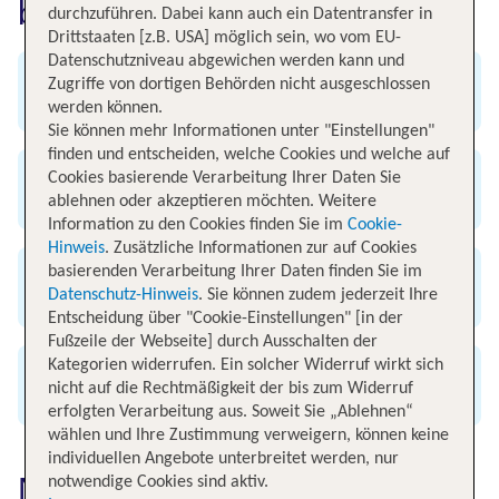
bei TUI buchen
durchzuführen. Dabei kann auch ein Datentransfer in
Drittstaaten [z.B. USA] möglich sein, wo vom EU-
Datenschutzniveau abgewichen werden kann und
Zugriffe von dortigen Behörden nicht ausgeschlossen
Angebot an weltweiten Flügen
werden können.
Sie können mehr Informationen unter "Einstellungen"
finden und entscheiden, welche Cookies und welche auf
Cookies basierende Verarbeitung Ihrer Daten Sie
Exklusive Flug-Specials
ablehnen oder akzeptieren möchten. Weitere
Information zu den Cookies finden Sie im
Cookie-
Hinweis
. Zusätzliche Informationen zur auf Cookies
basierenden Verarbeitung Ihrer Daten finden Sie im
Günstig & bequem buchen
Datenschutz-Hinweis
. Sie können zudem jederzeit Ihre
Entscheidung über "Cookie-Einstellungen" [in der
Fußzeile der Webseite] durch Ausschalten der
Kategorien widerrufen. Ein solcher Widerruf wirkt sich
Alle renommierten Airlines
nicht auf die Rechtmäßigkeit der bis zum Widerruf
erfolgten Verarbeitung aus. Soweit Sie „Ablehnen“
wählen und Ihre Zustimmung verweigern, können keine
individuellen Angebote unterbreitet werden, nur
Nürnberg erkunden
notwendige Cookies sind aktiv.