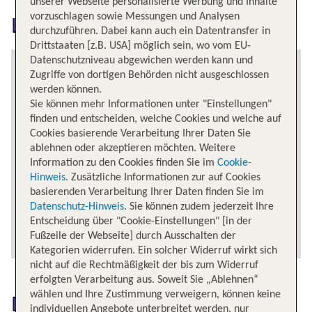
unserer Webseite personalisierte Werbung und Inhalte
vorzuschlagen sowie Messungen und Analysen
Las Vegas erkunden
durchzuführen. Dabei kann auch ein Datentransfer in
Drittstaaten [z.B. USA] möglich sein, wo vom EU-
Datenschutzniveau abgewichen werden kann und
Zugriffe von dortigen Behörden nicht ausgeschlossen
werden können.
Sie können mehr Informationen unter "Einstellungen"
finden und entscheiden, welche Cookies und welche auf
Cookies basierende Verarbeitung Ihrer Daten Sie
ablehnen oder akzeptieren möchten. Weitere
Information zu den Cookies finden Sie im
Cookie-
Hinweis
. Zusätzliche Informationen zur auf Cookies
basierenden Verarbeitung Ihrer Daten finden Sie im
Datenschutz-Hinweis
. Sie können zudem jederzeit Ihre
Entscheidung über "Cookie-Einstellungen" [in der
Fußzeile der Webseite] durch Ausschalten der
Kategorien widerrufen. Ein solcher Widerruf wirkt sich
nicht auf die Rechtmäßigkeit der bis zum Widerruf
erfolgten Verarbeitung aus. Soweit Sie „Ablehnen“
wählen und Ihre Zustimmung verweigern, können keine
Das könnte dich auch
individuellen Angebote unterbreitet werden, nur