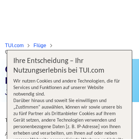
TUI.com
Flüge
Günstige Flüge von Düsseldorf nach Las Vegas
Ihre Entscheidung – Ihr
Günstige Flüge von
Nutzungserlebnis bei TUI.com
Düsseldorf nach Las Vegas
Wir nutzen Cookies und andere Technologien, die für
Services und Funktionen auf unserer Website
Jetzt Flugangebote finden!
notwendig sind.
Darüber hinaus und soweit Sie einwilligen und
„Zustimmen“ auswählen, können wir sowie unsere bis
zu fünf Partner als Drittanbieter Cookies auf Ihrem
Top Angebote von Düsseldorf nach Las Vegas
Gerät setzen, andere Technologien verwenden und
personenbezogene Daten [z. B. IP-Adresse] von Ihnen
erheben und verarbeiten, um Ihnen auf oder neben
Alternative Flugverbindungen nach Las Vegas