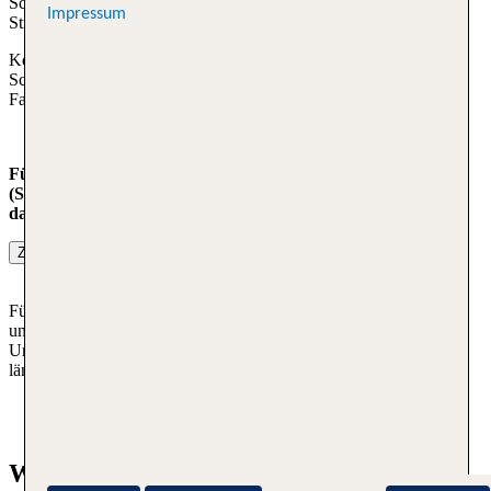
Schlichtungsstelle, beigetreten und nimmt verpflichtend an dem
Impressum
Streitbeilegungsverfahren teil.
Kontakt über:
Schlichtungsstelle Reise & Verkehr e. V.
Fasanenstraße 81 | 10623 Berlin |
Website
Für Reklamationen von zusätzlich gebuchten Leistungen
(Sitzplatzreservierung, Übergepäck etc.) nutzen Sie bitte auch
das Webformular.
Zum Webformular
Für alle weiteren Servicethemen (z.B. Gepäck) nutzen Sie bitte
unser
Kontaktformular
. Wir bitten um Verständnis, dass wir unter
Umständen Zeit für Nachforschungen benötigen. Sollte es etwas
länger dauern, werden wir Sie informieren.
Wie reklamiere ich richtig?