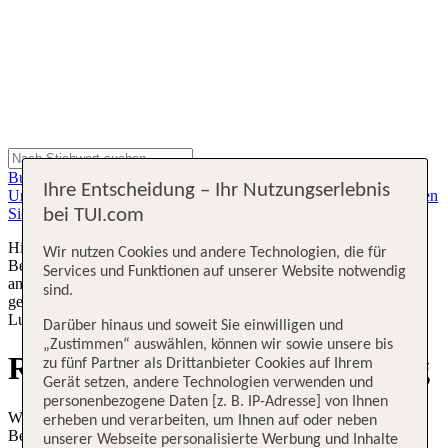
Buchung und Zahlung
An- und Abreise
Am Urlaubsort
Nach dem
Ihre Entscheidung – Ihr Nutzungserlebnis
Urlaub
Kundendaten
Geschäftsbedingungen
Kontakt
Urlaub planen
Sicherheit und Service
Am Urlaubsort
Flug planen
bei TUI.com
Hinweis: Die nachfolgenden Informationen gelten nur für die
Wir nutzen Cookies und andere Technologien, die für
Beförderung mit der Fluggesellschaft TUI fly. Für Flüge mit
Services und Funktionen auf unserer Website notwendig
anderen Fluggesellschaften können abweichende Informationen
sind.
gelten. Für diese Flüge gelten nur die vom jeweiligen
Luftfrachtführer bestätigten Informationen und Gebühren.
Darüber hinaus und soweit Sie einwilligen und
„Zustimmen“ auswählen, können wir sowie unsere bis
Reklamation zum TUI fly Flug
zu fünf Partner als Drittanbieter Cookies auf Ihrem
Gerät setzen, andere Technologien verwenden und
personenbezogene Daten [z. B. IP-Adresse] von Ihnen
Wenn Ihr Flug annulliert oder stark verspätet wurde oder Ihnen die
erheben und verarbeiten, um Ihnen auf oder neben
Beförderung auf einem Flug, für den Sie eine bestätigte Buchung
unserer Webseite personalisierte Werbung und Inhalte