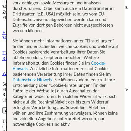
haben, verweigert wurde, stehen Ihnen Rechte gemäß der EU-
vorzuschlagen sowie Messungen und Analysen
Verordnung 261/2004 zu. Diese ist am 17.02.2005 in Kraft getreten.
durchzuführen. Dabei kann auch ein Datentransfer in
Zuständig für die Gewährung Ihrer Rechte ist immer die
Drittstaaten [z.B. USA] möglich sein, wo vom EU-
Fluggesellschaft, mit der Sie geflogen sind.
Datenschutzniveau abgewichen werden kann und
Zugriffe von dortigen Behörden nicht ausgeschlossen
werden können.
Hier finden Sie unsere Informationen für Fluggäste zur EU-
Verordnung 261/2004. (Deutsch)
Sie können mehr Informationen unter "Einstellungen"
finden und entscheiden, welche Cookies und welche auf
Cookies basierende Verarbeitung Ihrer Daten Sie
Here you find our information to passengers concerning the EU
ablehnen oder akzeptieren möchten. Weitere
Regulation 261/2004. (English)
Information zu den Cookies finden Sie im
Cookie-
Hinweis
. Zusätzliche Informationen zur auf Cookies
Weitere Informationen zur EU-Verordnung 261/2004.
basierenden Verarbeitung Ihrer Daten finden Sie im
Datenschutz-Hinweis
. Sie können zudem jederzeit Ihre
Sollten Sie einmal einen Grund zur Reklamation Ihres TUI fly
Entscheidung über "Cookie-Einstellungen" [in der
Fluges haben, so werden wir diese schnellstmöglich bearbeiten. Ihre
Fußzeile der Webseite] durch Ausschalten der
Reklamation zur
Flugverspätung
können Sie schnell und einfach
Kategorien widerrufen. Ein solcher Widerruf wirkt sich
über unser neues Webformular an uns richten.
nicht auf die Rechtmäßigkeit der bis zum Widerruf
erfolgten Verarbeitung aus. Soweit Sie „Ablehnen“
Zum Webformular
wählen und Ihre Zustimmung verweigern, können keine
individuellen Angebote unterbreitet werden, nur
TUI fly ist freiwillig der Schlichtungsstelle Reise & Verkehr e. V.,
notwendige Cookies sind aktiv.
einer nach dem Verbraucherstreitbeilegungsgesetz anerkannten