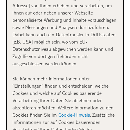
Silvester steht vor der Tür und ihr habt noch keine
Adresse] von Ihnen erheben und verarbeiten, um
Pläne? Keine Sorge, ich habe genau das Richtige für
Ihnen auf oder neben unserer Webseite
euch! Egal, ob ihr das neue Jahr in den Bergen, an
personalisierte Werbung und Inhalte vorzuschlagen
der Küste, in einer charmanten Stadt oder
sowie Messungen und Analysen durchzuführen.
gemeinsam mit der ganzen Familie feiern wollt – hier
Dabei kann auch ein Datentransfer in Drittstaaten
kommen 10 tolle Hotelideen für euer
Silvester
in
[z.B. USA] möglich sein, wo vom EU-
Deutschland. Von glamourösen Silvesterbällen und
Datenschutzniveau abgewichen werden kann und
entspannten Wellness-Auszeiten bis hin zu
Zugriffe von dortigen Behörden nicht
familienfreundlichen Programmen ist für jeden etwas
ausgeschlossen werden können.
dabei. Lasst euch inspirieren und findet den perfekten
Ort, um mit euren Liebsten stilvoll ins neue Jahr zu
Sie können mehr Informationen unter
starten!
"Einstellungen" finden und entscheiden, welche
Cookies und welche auf Cookies basierende
Verarbeitung Ihrer Daten Sie ablehnen oder
Inhalt
akzeptieren möchten. Weitere Information zu den
Cookies finden Sie im
Cookie-Hinweis
. Zusätzliche
Informationen zur auf Cookies basierenden
Verarbeitung Ihrer Daten finden Sie im