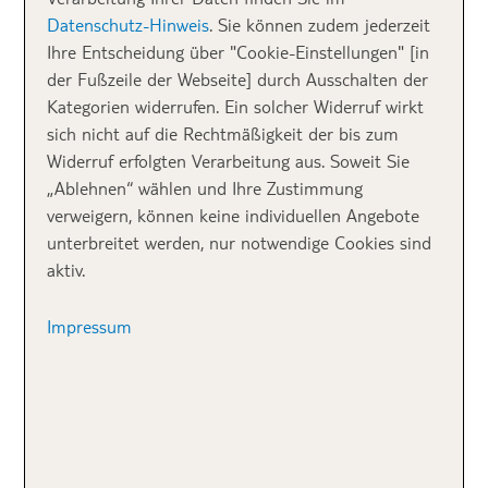
1. Für Naturliebhaber
Datenschutz-Hinweis
. Sie können zudem jederzeit
– Silvester an der
Ihre Entscheidung über "Cookie-Einstellungen" [in
der Fußzeile der Webseite] durch Ausschalten der
Müritz
Kategorien widerrufen. Ein solcher Widerruf wirkt
sich nicht auf die Rechtmäßigkeit der bis zum
Widerruf erfolgten Verarbeitung aus. Soweit Sie
Das
Maremüritz Yachthafen Resort
liegt mitten im
„Ablehnen“ wählen und Ihre Zustimmung
Herzen der Mecklenburgischen Seenplatte. Die
verweigern, können keine individuellen Angebote
hochwertigen Appartements liegen direkt am Wasser
unterbreitet werden, nur notwendige Cookies sind
am Müritz Nationalpark. Silvester feiert ihr hier ganz
aktiv.
in Ruhe mit Freunden oder Familie. Nach einem
Welcome-Drink genießt ihr ein köstliches Silvester-
Impressum
Buffet, bevor ihr die Tanzfläche unsicher machen
könnt. Um Mitternacht rutscht ihr bei leckeren
Snacks, Sekt und Feuerwerk ganz entspannt durch
den Jahreswechsel.