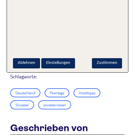
Das waren meine Tipps für euer Silvester in
Deutschland. War noch nicht das Richtige für euch
dabei? Wir haben weitere tolle Ideen für einen
unvergesslichen Jahreswechsel 2024/2025:
►
Die TOP 5 Hotels für euer Silvester in den Bergen
►
Silvester am Meer: 6 Top Hotels in Deutschland
Ablehnen
Einstellungen
Zustimmen
Schlagworte:
Deutschland
Feiertage
Hoteltipps
Silvester
silvesterreisen
Geschrieben von