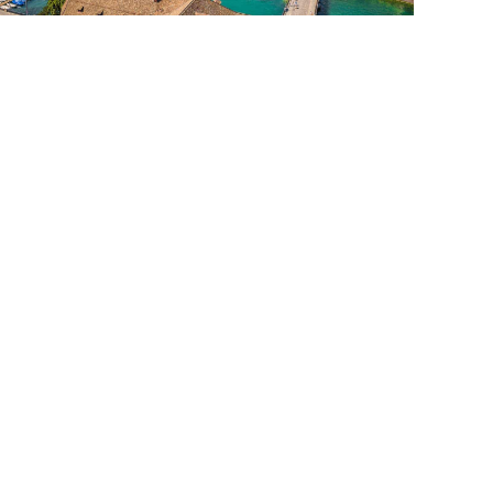
12.03.2025
Reiseziele
Die Top 10 Schweiz
Sehenswürdigkeiten
25.09.2024
Beste Reisezeit
0 Hotelideen für euer Silvester in