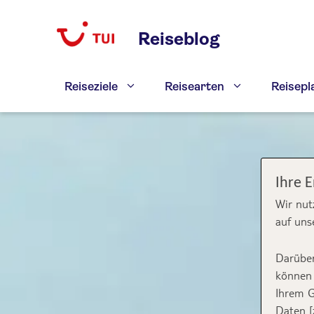
Zum
Inhalt
Reiseblog
springen
Reiseziele
Reisearten
Reisep
Ihre 
Wir nut
auf uns
Darüber
können 
Ihrem G
Daten [