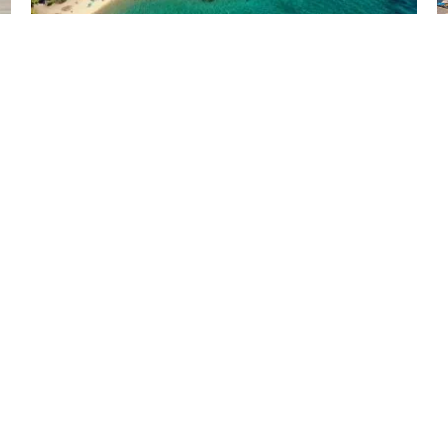
25
20.03.2025
Griechenland
?
Chalkidiki Strände: Die schönsten
Top 10
25
28.11.2024
Fernreise
Bangkok Sehenswürdigkeiten: Meine
1