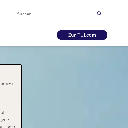
Suchen
nach:
Zur TUI.com
ktionen
,
auf
ogene
auf oder