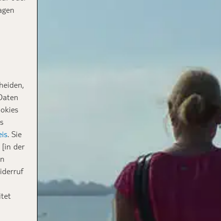
agen
heiden,
 Daten
ookies
s
is
. Sie
[in der
in
iderruf
tet