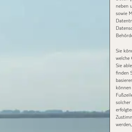
neben u
sowie M
Datentr
Datensc
Behörde
Sie kön
welche 
Sie abl
finden 
basiere
können 
Fußzeil
solcher
erfolgt
Zustimm
werden,