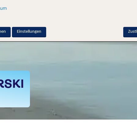
sum
nen
Einstellungen
Zus
RSKI