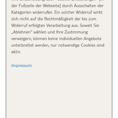
Meerblick an der Playa Den Bossa
der Fußzeile der Webseite] durch Ausschalten der
Ibiza@shutterstock/ArtesiaWells
Kategorien widerrufen. Ein solcher Widerruf wirkt
sich nicht auf die Rechtmäßigkeit der bis zum
Widerruf erfolgten Verarbeitung aus. Soweit Sie
„Ablehnen“ wählen und Ihre Zustimmung
verweigern, können keine individuellen Angebote
unterbreitet werden, nur notwendige Cookies sind
aktiv.
@shutterstock/LunaMartin
@shutterstock/SergeyVovk
a
Impressum
Top 2: Cala Bassa
☀️️ Die
Cala Bassa
liegt im Westen der Insel. Der
schönste Weg der Anreise ist per Fähre ab San
Antonio. Und das solltet ihr euch auch nicht
entgehen lassen! Natürlich erreicht ihr die Bucht aber
auch mit dem Auto. Es gibt einen großen Parplatz,