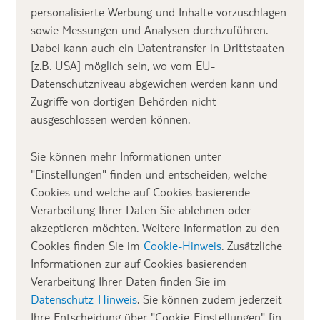
Beach Clubs für jeden Geldbeutel.
personalisierte Werbung und Inhalte vorzuschlagen
sowie Messungen und Analysen durchzuführen.
Die Playa d´en Bossa ist mit 2,7 Kilometern der
Dabei kann auch ein Datentransfer in Drittstaaten
längste Ibiza Strand, je südlicher man in der Bucht
[z.B. USA] möglich sein, wo vom EU-
geht, desto ruhiger wird es, denn die meisten Party-
Datenschutzniveau abgewichen werden kann und
Promoter laufen nicht bis ganz ans Ende der Bucht.
Zugriffe von dortigen Behörden nicht
Guck es dir am Besten mal an: der Strand ist wirklich
ausgeschlossen werden können.
herrlich.
Sie können mehr Informationen unter
"Einstellungen" finden und entscheiden, welche
Cookies und welche auf Cookies basierende
Verarbeitung Ihrer Daten Sie ablehnen oder
akzeptieren möchten. Weitere Information zu den
Cookies finden Sie im
Cookie-Hinweis
. Zusätzliche
Informationen zur auf Cookies basierenden
Verarbeitung Ihrer Daten finden Sie im
Datenschutz-Hinweis
. Sie können zudem jederzeit
Ihre Entscheidung über "Cookie-Einstellungen" [in