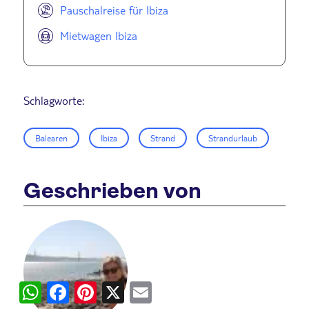
Pauschalreise für Ibiza
Mietwagen Ibiza
Schlagworte:
Balearen
Ibiza
Strand
Strandurlaub
Geschrieben von
WhatsApp
Facebook
Pinterest
X
Email