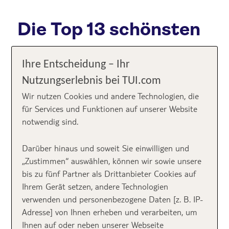
Die Top 13 schönsten
Ibiza Strände
Ihre Entscheidung – Ihr
Nutzungserlebnis bei TUI.com
Es gibt 60 Strände auf Ibiza
und heute stell ich dir
meine ganz persönliche TOP 13 vor.
Wir nutzen Cookies und andere Technologien, die
für Services und Funktionen auf unserer Website
TOP 1: Playa d´en Bossa
notwendig sind.
☀️️ Wer zur
Playa d´en Bossa
kommt, tut das nicht um
Darüber hinaus und soweit Sie einwilligen und
einen entspannten Tag am Strand zu verbringen.
„Zustimmen“ auswählen, können wir sowie unsere
Strand, Sonne, Musik und Drinks – die meisten
bis zu fünf Partner als Drittanbieter Cookies auf
Besucher kommen hier her, um sich in einer der
Ihrem Gerät setzen, andere Technologien
vielen Beach Bars auf den Abend einzustimmen.
Hier
verwenden und personenbezogene Daten [z. B. IP-
ist immer was los
und es gibt eine große Auswahl an
Adresse] von Ihnen erheben und verarbeiten, um
Wassersport und Beach Clubs. Das tolle: es gibt
Ihnen auf oder neben unserer Webseite