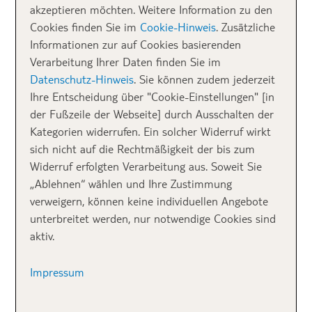
akzeptieren möchten. Weitere Information zu den
Angeln oder Wintersport). Zusätzlich werden
Cookies finden Sie im
Cookie-Hinweis
. Zusätzliche
Geschlecht und Transportmittel berücksichtigt.
Informationen zur auf Cookies basierenden
Verarbeitung Ihrer Daten finden Sie im
Packliste Checkliste
Datenschutz-Hinweis
. Sie können zudem jederzeit
Diese App hebt sich von den anderen dadurch ab,
Ihre Entscheidung über "Cookie-Einstellungen" [in
dass verschiedene Personen hinterlegt werden
der Fußzeile der Webseite] durch Ausschalten der
können, was vor allem für Familien sehr praktisch ist.
Kategorien widerrufen. Ein solcher Widerruf wirkt
Zudem bietet sie eine Erinnerungsfunktion für
sich nicht auf die Rechtmäßigkeit der bis zum
wichtige Aufgaben vor der Reise, zum Beispiel
Widerruf erfolgten Verarbeitung aus. Soweit Sie
Reisepass beantragen, Visum besorgen, Geld
„Ablehnen“ wählen und Ihre Zustimmung
tauschen, Reiseadapter besorgen.
verweigern, können keine individuellen Angebote
unterbreitet werden, nur notwendige Cookies sind
myTUI App
aktiv.
Auch in der myTUI App findest du eine Checkliste
mit vielen nützlichen Erinnerungen und Hinweisen für
Impressum
deine Packliste. Hier geht es direkt zur
my TUI App
und
TUI APP.