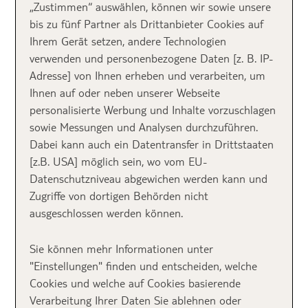
„Zustimmen“ auswählen, können wir sowie unsere
auch die passende Kleidung einpackst.
bis zu fünf Partner als Drittanbieter Cookies auf
Ihrem Gerät setzen, andere Technologien
verwenden und personenbezogene Daten [z. B. IP-
Adresse] von Ihnen erheben und verarbeiten, um
Ihnen auf oder neben unserer Webseite
personalisierte Werbung und Inhalte vorzuschlagen
sowie Messungen und Analysen durchzuführen.
Dabei kann auch ein Datentransfer in Drittstaaten
[z.B. USA] möglich sein, wo vom EU-
Datenschutzniveau abgewichen werden kann und
Zugriffe von dortigen Behörden nicht
Mit Hilfe dieser Packlisten Apps hast du immer das
ausgeschlossen werden können.
passende Reisegepäck dabei
Sie können mehr Informationen unter
PackKing – Packliste für Reisen
"Einstellungen" finden und entscheiden, welche
Diese App stimmt deine Packliste ebenfalls auf
Cookies und welche auf Cookies basierende
Reiseziel und Aktivitäten ab. Du findest hier eine
Verarbeitung Ihrer Daten Sie ablehnen oder
umfassende Auswahl an Aktivitäten (zum Beispiel