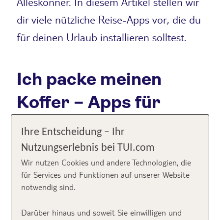
Alleskönner. In diesem Artikel stellen wir
dir viele nützliche Reise-Apps vor, die du
für deinen Urlaub installieren solltest.
Ich packe meinen
Koffer – Apps für
Packlisten
Ihre Entscheidung – Ihr
Nutzungserlebnis bei TUI.com
PackPoint Reisepackliste
Wir nutzen Cookies und andere Technologien, die
Die App erfragt im Vorhinein wohin man reist, wie
für Services und Funktionen auf unserer Website
lange man unterwegs ist und was man unternehmen
notwendig sind.
möchte. Anhand dessen erhältst du Vorschläge, was
du alles mitnehmen solltest. Außerdem
Darüber hinaus und soweit Sie einwilligen und
berücksichtigt diese App Live Wetterdaten, so dass du