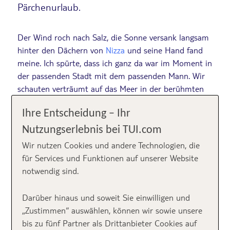
Pärchenurlaub.
Der Wind roch nach Salz, die Sonne versank langsam
hinter den Dächern von
Nizza
und seine Hand fand
meine. Ich spürte, dass ich ganz da war im Moment in
der passenden Stadt mit dem passenden Mann. Wir
schauten verträumt auf das Meer in der berühmten
Baie des Anges
und die Zeit schien still zu stehen.
Ihre Entscheidung – Ihr
Solche Orte öffnen die Herzen der größten
Nutzungserlebnis bei TUI.com
Pragmatiker. Nähe wird leichter und Gespräche gehen
Wir nutzen Cookies und andere Technologien, die
tiefer als der Alltag es oft zulässt. Es sind Orte, an
für Services und Funktionen auf unserer Website
denen wir uns erlauben, ohne Pläne, Ablenkungen
notwendig sind.
und Grenzen einfach zu sein.
Reisen zu zweit
bedeutet, die Welt mit den eigenen Augen und im
Darüber hinaus und soweit Sie einwilligen und
Spiegel des anderen zu sehen.
„Zustimmen“ auswählen, können wir sowie unsere
bis zu fünf Partner als Drittanbieter Cookies auf