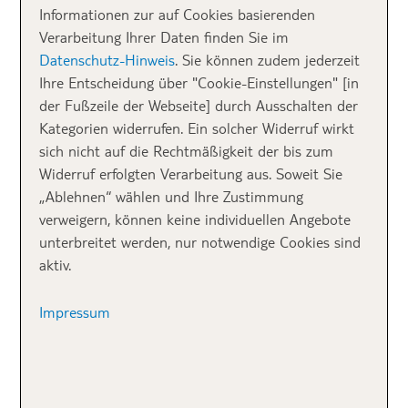
Zeit vergessen wurde, oder ein Boot auf einem
Informationen zur auf Cookies basierenden
italienischen See.
Verarbeitung Ihrer Daten finden Sie im
Datenschutz-Hinweis
. Sie können zudem jederzeit
Ihre Entscheidung über "Cookie-Einstellungen" [in
Wer Europa zu zweit entdeckt, erlebt Magie auf
der Fußzeile der Webseite] durch Ausschalten der
Schritt und Tritt in verzauberten Winkeln.
Kategorien widerrufen. Ein solcher Widerruf wirkt
sich nicht auf die Rechtmäßigkeit der bis zum
Widerruf erfolgten Verarbeitung aus. Soweit Sie
Klassiker und
„Ablehnen“ wählen und Ihre Zustimmung
verweigern, können keine individuellen Angebote
Geheimtipps
unterbreitet werden, nur notwendige Cookies sind
aktiv.
Frankreich: Paris und die Provence
Impressum
In
Paris
ist jeder Blick romantisch, doch wer den
Eiffelturm einmal aus einer anderen Perspektive
sehen möchte, läuft über die Pont de Bir-Hakeim.
Hier spiegelt sich das Wahrzeichen perfekt im Seine-