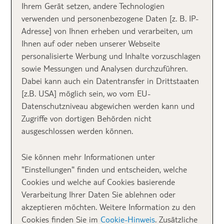
Ihrem Gerät setzen, andere Technologien
Inhalt
verwenden und personenbezogene Daten [z. B. IP-
Adresse] von Ihnen erheben und verarbeiten, um
Ihnen auf oder neben unserer Webseite
personalisierte Werbung und Inhalte vorzuschlagen
Was macht einen Ort
sowie Messungen und Analysen durchzuführen.
Dabei kann auch ein Datentransfer in Drittstaaten
wirklich romantisch?
[z.B. USA] möglich sein, wo vom EU-
Datenschutzniveau abgewichen werden kann und
Manche Reiseziele rufen
romantische Stimmungen
Zugriffe von dortigen Behörden nicht
gerade magisch hervor. Vielleicht liegt es am Licht,
ausgeschlossen werden können.
das weich über eine Landschaft fällt. Oder an
Stimmen in einer Altstadt, die klingen, als erzählten
Sie können mehr Informationen unter
sie
Liebesgeschichten vergangener Zeiten
. Ein Ort
"Einstellungen" finden und entscheiden, welche
wird romantisch, wenn man ihn gemeinsam erlebt.
Cookies und welche auf Cookies basierende
Wenn zwei Menschen das Gleiche sehen und doch
Verarbeitung Ihrer Daten Sie ablehnen oder
etwas völlig Eigenes fühlen. Das kann
ein versteckter
akzeptieren möchten. Weitere Information zu den
Garten in Lissabon
sein, ein Café in Paris, in dem die
Cookies finden Sie im
Cookie-Hinweis
. Zusätzliche