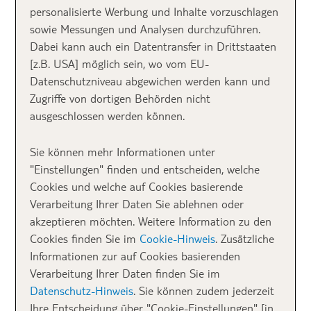
personalisierte Werbung und Inhalte vorzuschlagen
Strände in Florida
sowie Messungen und Analysen durchzuführen.
Dabei kann auch ein Datentransfer in Drittstaaten
1. Siesta Key Beach – Barfuß durch
[z.B. USA] möglich sein, wo vom EU-
Puderzucker
Datenschutzniveau abgewichen werden kann und
Zugriffe von dortigen Behörden nicht
Wenn du auf der Suche nach einem
ausgeschlossen werden können.
außergewöhnlichen Strand bist, führt kein Weg an
Siesta Key vorbei. Fast 99 % des Sandes bestehen
Sie können mehr Informationen unter
hier aus feinen
Quarzkristallen
, die vor Millionen von
"Einstellungen" finden und entscheiden, welche
Jahren aus den
Appalachen
hierher geschwemmt
Cookies und welche auf Cookies basierende
wurden. Das Ergebnis? Ein strahlend weißer,
feiner
Verarbeitung Ihrer Daten Sie ablehnen oder
weicher Sand
, der selbst in der Mittagshitze
akzeptieren möchten. Weitere Information zu den
angenehm kühl bleibt – fast so, als würdest du
Cookies finden Sie im
Cookie-Hinweis
. Zusätzliche
barfuß über Puderzucker laufen.
Informationen zur auf Cookies basierenden
Verarbeitung Ihrer Daten finden Sie im
Datenschutz-Hinweis
. Sie können zudem jederzeit
Ihre Entscheidung über "Cookie-Einstellungen" [in