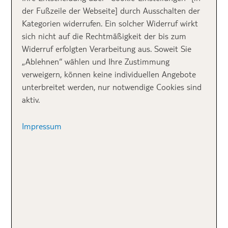
der Fußzeile der Webseite] durch Ausschalten der
Kategorien widerrufen. Ein solcher Widerruf wirkt
sich nicht auf die Rechtmäßigkeit der bis zum
Widerruf erfolgten Verarbeitung aus. Soweit Sie
„Ablehnen“ wählen und Ihre Zustimmung
verweigern, können keine individuellen Angebote
unterbreitet werden, nur notwendige Cookies sind
Der Traumstrand Siesta Key Beach
| Adobe Stock | lucky
aktiv.
photo
Impressum
Familien
schätzen das flach abfallende, klare Wasser,
während
Schnorchler
an Spots wie Point of Rocks
spannende Unterwasserwelten entdecken. Aber Siesta
Key hat noch mehr zu bieten: Jeden Sonntag
verwandelt sich der Strand in ein lebendiges
Festival
,
wenn der berühmte Drum Circle mit Trommeln und
Tanz für eine ausgelassene Stimmung sorgt.
Kunstliebhaber freuen sich auf das „Siesta Key