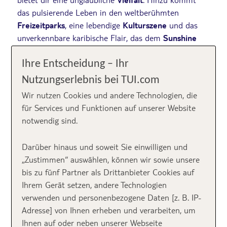
das pulsierende Leben in den weltberühmten
Freizeitparks
, eine lebendige
Kulturszene
und das
unverkennbare karibische Flair, das dem
Sunshine
State
seinen besonderen Charme verleiht. Für dich
bedeutet das: Hier findest du garantiert das perfekte
Ihre Entscheidung – Ihr
Urlaubserlebnis, egal ob du mit der Familie reist, ein
Nutzungserlebnis bei TUI.com
Naturfan bist oder einfach nur abschalten willst. Lass
Wir nutzen Cookies und andere Technologien, die
dich von meinen
TOP 10 schönsten Strände Floridas
für Services und Funktionen auf unserer Website
inspirieren und von den einzigartigen Orten in den
notwendig sind.
Bann ziehen! ☀️🌊
Darüber hinaus und soweit Sie einwilligen und
„Zustimmen“ auswählen, können wir sowie unsere
Inhalt
bis zu fünf Partner als Drittanbieter Cookies auf
Ihrem Gerät setzen, andere Technologien
verwenden und personenbezogene Daten [z. B. IP-
Adresse] von Ihnen erheben und verarbeiten, um
Die schönsten
Ihnen auf oder neben unserer Webseite