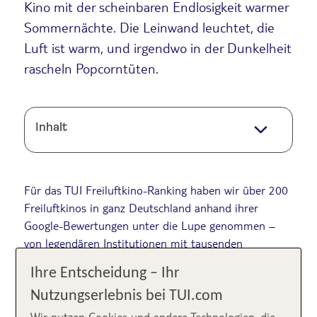
Kino mit der scheinbaren Endlosigkeit warmer
Sommernächte. Die Leinwand leuchtet, die
Luft ist warm, und irgendwo in der Dunkelheit
rascheln Popcorntüten.
Inhalt
Für das TUI Freiluftkino-Ranking haben wir über 200
Freiluftkinos in ganz Deutschland anhand ihrer
Google-Bewertungen unter die Lupe genommen –
von legendären Institutionen mit tausenden
Bewertungen bis zu charmanten Leinwand-Spots in
Ihre Entscheidung – Ihr
der Provinz. Lass dich inspirieren – ob für den
nächsten Freiluftkino-Abend bei dir in der Nähe oder
Nutzungserlebnis bei TUI.com
als Highlight für deinen nächsten
Deutschland-Trip.
Wir nutzen Cookies und andere Technologien, die