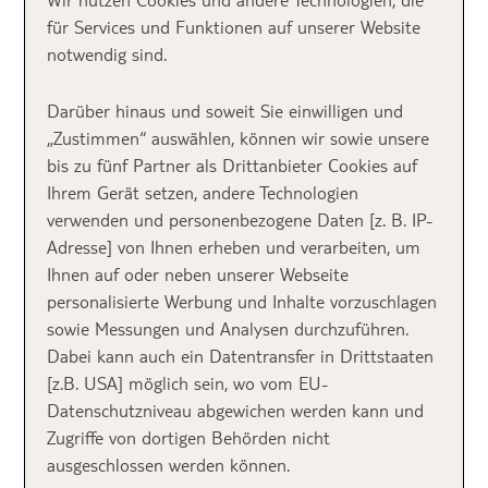
für Services und Funktionen auf unserer Website
Das sind die Top 40
notwendig sind.
Freiluftkinos
Darüber hinaus und soweit Sie einwilligen und
„Zustimmen“ auswählen, können wir sowie unsere
Deutschlands
bis zu fünf Partner als Drittanbieter Cookies auf
Ihrem Gerät setzen, andere Technologien
verwenden und personenbezogene Daten [z. B. IP-
Im Rahmen unseres Rankings haben wir die Top 40
Adresse] von Ihnen erheben und verarbeiten, um
der beliebtesten Open-Air-Kinos Deutschlands gekürt
Ihnen auf oder neben unserer Webseite
und in einer filterbaren Tabelle aufbereitet. Dort
personalisierte Werbung und Inhalte vorzuschlagen
siehst du auf einen Blick, welche Freiluftkinos
sowie Messungen und Analysen durchzuführen.
besonders beliebt sind, inklusive finalem
Freiluftkino-
Dabei kann auch ein Datentransfer in Drittstaaten
Beliebtheits-Score,
der sich aus durchschnittlicher
[z.B. USA] möglich sein, wo vom EU-
Sternebewertung, Anteil der 5‑Sterne‑Bewertungen
Datenschutzniveau abgewichen werden kann und
und Anzahl der Bewertungen zusammensetzt. Wähle
Zugriffe von dortigen Behörden nicht
einfach dein Bundesland aus oder suche nach deiner
ausgeschlossen werden können.
Stadt, um deinen nächsten Kinoabend unter freiem