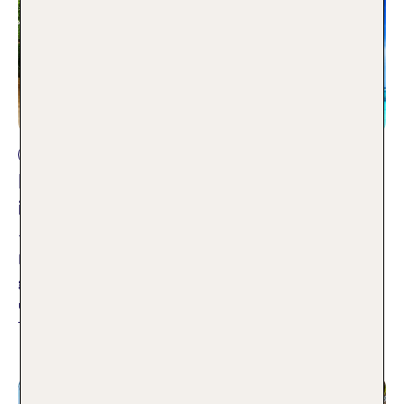
Fernreise
Fernreisen – unsere TOP 10 Hoteltipps
in Traumlage
11.09.2024
Dich packt mal wieder das Fernweh, aber du hast noch keine
genaue Vorstellung, wohin die Reise gehen soll? Wir haben
uns für dich auf die Suche gemacht und verraten dir unsere
TOP 10 Fernreisen Hotels.
Weiterlesen