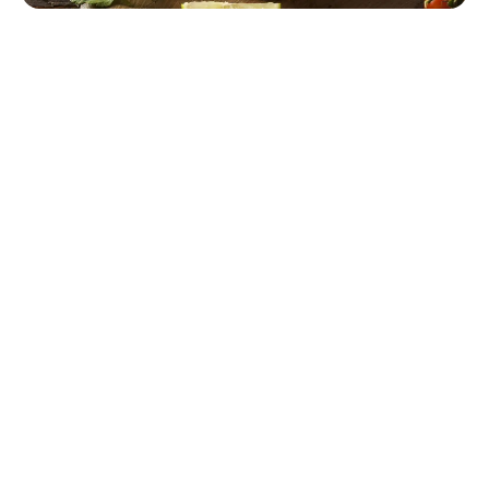
Fernreise
Panama: Die besonderen Highlights
23.07.2021
Oh, wie schön Panama! Das hat sich TUI Mitarbeiter Robin
persönlich angeschaut und verrät dir seine TOP Panama
Sehenswürdigkeiten.
Weiterlesen