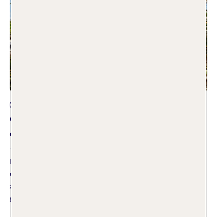
Fernreise
Green & Fair Hotels – unsere TOP 5 in
der Ferne
14.12.2022
Ihr wollt Urlaub machen, aber nachhaltiger? Wir zeigen euch
unsere TOP 5 Hotels in beliebten Fernreisezielen – alle
zertifiziert und mit dem „Green & Fair Hotel“ Label
gekennzeichnet.
Weiterlesen