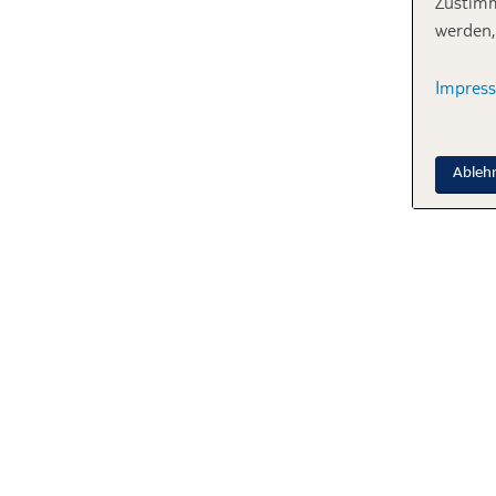
Zustimm
werden,
Impres
Ableh