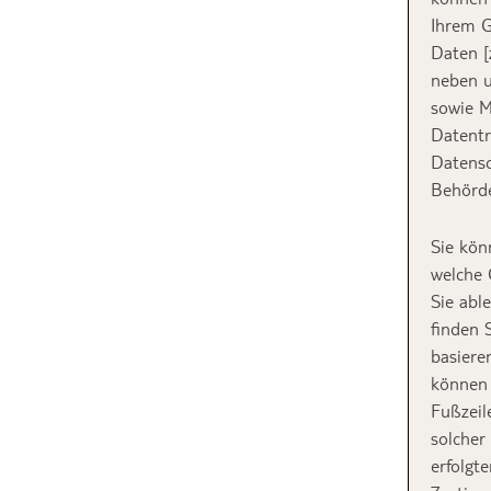
Ihrem G
Daten [
neben u
sowie M
Datentr
Datensc
Behörde
Sie kön
welche 
Sie abl
finden 
basiere
können 
Fußzeil
solcher
erfolgt