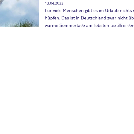
13.04.2023
Für viele Menschen gibt es im Urlaub nichts 
hüpfen. Das ist in Deutschland zwar nicht übera
warme Sommertage am liebsten textilfrei geni
Mitarbeiter Wolf-Rüdiger die TOP 10 FKK-Str
Reisearten
Das sind die Top 10 FKK Str
17.07.2015
Die Suche nach dem schönsten Strand geht w
Strände in Europa. Nach dem Motto – Frei &