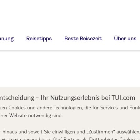
lanung
Reisetipps
Beste Reisezeit
Über uns
Entscheidung – Ihr Nutzungserlebnis bei TUI.com
zen Cookies und andere Technologien, die für Services und Fun
erer Website notwendig sind.
 hinaus und soweit Sie einwilligen und „Zustimmen“ auswählen
wir sowie unsere bis zu fünf Partner als Drittanbieter Cookies 