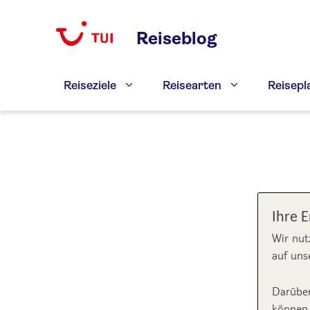
Zum
Inhalt
Reiseblog
springen
Reiseziele
Reisearten
Reisep
Ihre 
Wir nut
auf uns
Darüber
können 