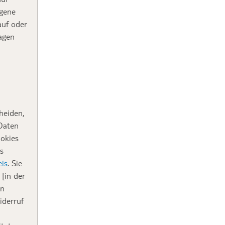
ogene
auf oder
agen
heiden,
 Daten
ookies
s
is
. Sie
[in der
in
iderruf