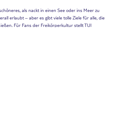
schöneres, als nackt in einen See oder ins Meer zu
ll erlaubt – aber es gibt viele tolle Ziele für alle, die
eßen. Für Fans der Freikörperkultur stellt TUI
ände in Deutschland vor.
Weiterlesen
ände Europas
eiter: Dieses Mal zeigen wir euch die zehn besten FKK
 Nacktsein im Urlaub!
Weiterlesen