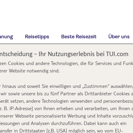
lanung
Reisetipps
Beste Reisezeit
Über uns
Entscheidung – Ihr Nutzungserlebnis bei TUI.com
zen Cookies und andere Technologien, die für Services und Fun
erer Website notwendig sind.
 hinaus und soweit Sie einwilligen und „Zustimmen“ auswählen
wir sowie unsere bis zu fünf Partner als Drittanbieter Cookies 
erät setzen, andere Technologien verwenden und personenbez
z. B. IP-Adresse] von Ihnen erheben und verarbeiten, um Ihnen 
nserer Webseite personalisierte Werbung und Inhalte vorzuschl
essungen und Analysen durchzuführen. Dabei kann auch ein
ansfer in Drittstaaten [z.B. USA] möglich sein, wo vom EU-