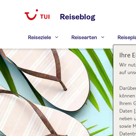
Zum
Inhalt
Reiseblog
springen
Reiseziele
Reisearten
Reisep
Ihre 
Wir nut
auf uns
Darüber
können 
Ihrem G
Daten [
neben u
sowie M
Datentr