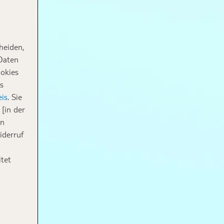
heiden,
 Daten
ookies
s
is
. Sie
[in der
in
iderruf
tet