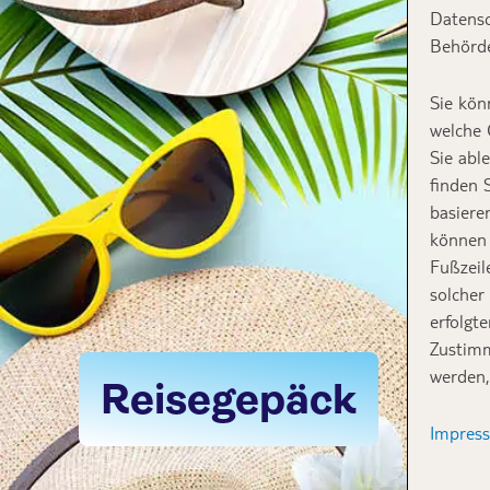
Datensc
Behörde
Sie kön
welche 
Sie abl
finden 
basiere
können 
Fußzeil
solcher
erfolgt
Zustimm
werden,
Reisegepäck
Impres