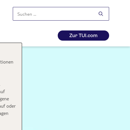
Suchen
nach:
Zur TUI.com
ktionen
,
auf
ogene
auf oder
agen