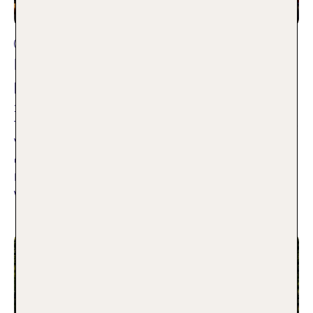
Fernreise
Bangkok Street Food: Das musst du
probieren
30.10.2025
Thailand ist berühmt für seine Strände, seine landschaftliche
Vielfalt und seine unzähligen gastronomischen Highlights –
und Bangkok gilt zu Recht als DAS Street Food Zentrum des
Landes. TUI Mitarbeiterin Anika nimmt dich mit in die bunte
Welt des Bangkok Street Food.
Weiterlesen