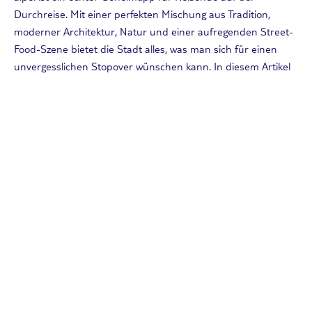
Durchreise. Mit einer perfekten Mischung aus Tradition,
moderner Architektur, Natur und einer aufregenden Street-
Food-Szene bietet die Stadt alles, was man sich für einen
unvergesslichen Stopover wünschen kann. In diesem Artikel
zeige ich euch, wie ihr Taipei in 48 Stunden optimal nutzen
könnt.
Weiterlesen
Andere Reisearten