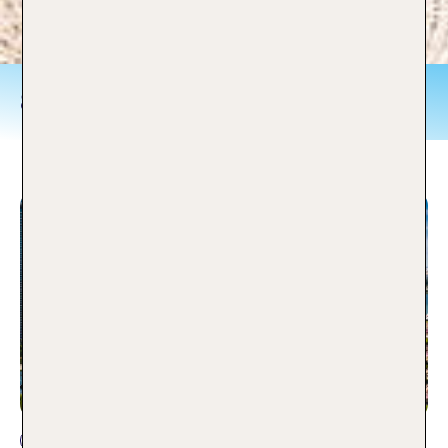
Südostasien
Fernreise