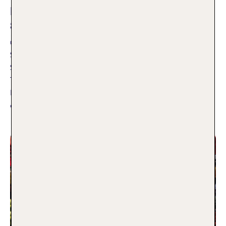
Die TOP 10 Sehenswürdigkeiten in
Singapur
06.11.2025
Singapur, die Stadt der Superlative – voller Kontraste,
Schönheit und magischer Momente. Entdecke mit mir die
TOP 10 Singapur Sehenswürdigkeiten inklusive Geheimtipps!
Die Orte, die mich am meisten beeindruckt haben und die
du auf keinen Fall verpassen solltest.
Weiterlesen