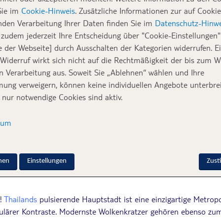
 Landes.
TUI Mitarbeiterin Anika nimmt dich mit 
Sie im
Cookie-Hinweis
. Zusätzliche Informationen zur auf Cookie
t Food
.
nden Verarbeitung Ihrer Daten finden Sie im
Datenschutz-Hinwe
zudem jederzeit Ihre Entscheidung über "Cookie-Einstellungen" 
e der Webseite] durch Ausschalten der Kategorien widerrufen. E
 Widerruf wirkt sich nicht auf die Rechtmäßigkeit der bis zum W
en Verarbeitung aus. Soweit Sie „Ablehnen“ wählen und Ihre
 Bangkok Street Food Reise achten solltest
ung verweigern, können keine individuellen Angebote unterbrei
n Hauptspeisen-Highlights musst du probieren
 nur notwendige Cookies sind aktiv.
n Süßspeisen sind die i-Tüpfelchen deiner Expedition des Bangkok S
e Street Food Essen?
sum
 Karte:
 zu Bangkok Streetfood
eiseplanung: Bangkok
nen
Einstellungen
Zus
!
Thailands
pulsierende Hauptstadt ist eine einzigartige Metropol
ulärer Kontraste. Modernste Wolkenkratzer gehören ebenso zum