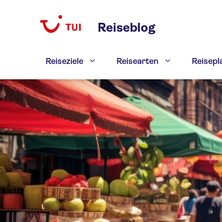
Zum
Inhalt
Reiseblog
springen
Reiseziele
Reisearten
Reisep