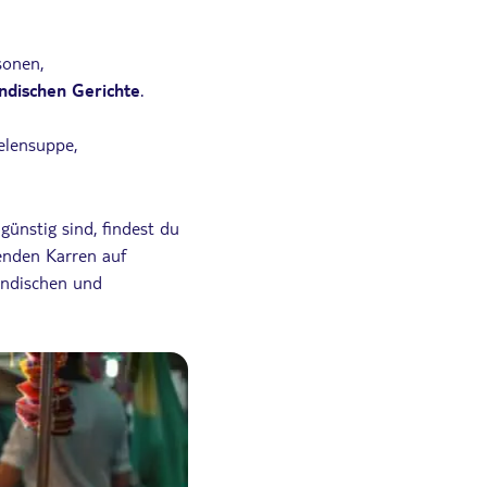
sonen,
ndischen Gerichte
.
elensuppe,
 günstig sind, findest du
enden Karren auf
ändischen und