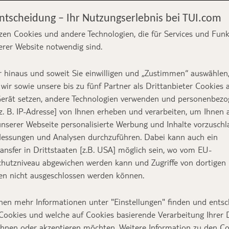
Entscheidung – Ihr Nutzungserlebnis bei TUI.com
zen Cookies und andere Technologien, die für Services und Fun
erer Website notwendig sind.
od: Das musst du
 hinaus und soweit Sie einwilligen und „Zustimmen“ auswählen
wir sowie unsere bis zu fünf Partner als Drittanbieter Cookies 
erät setzen, andere Technologien verwenden und personenbez
z. B. IP-Adresse] von Ihnen erheben und verarbeiten, um Ihnen 
nserer Webseite personalisierte Werbung und Inhalte vorzuschl
essungen und Analysen durchzuführen. Dabei kann auch ein
Text:
Anika Mende
ansfer in Drittstaaten [z.B. USA] möglich sein, wo vom EU-
Titelbild:
stock.adobe.com/M
hutzniveau abgewichen werden kann und Zugriffe von dortigen
n nicht ausgeschlossen werden können.
mt für seine Strände, seine landschaftliche Vielfa
nen mehr Informationen unter "Einstellungen" finden und entsc
Cookies und welche auf Cookies basierende Verarbeitung Ihrer
nomischen Highlights – und Bangkok gilt zu Rech
ehnen oder akzeptieren möchten. Weitere Information zu den C