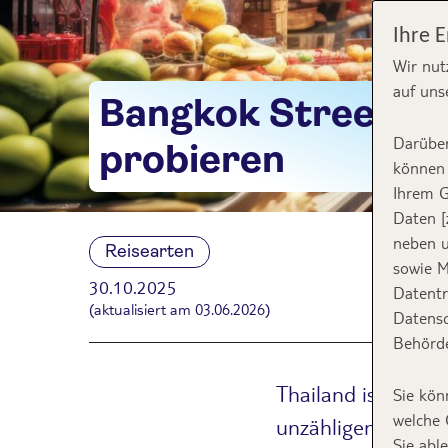
Ihre 
Wir nut
auf uns
Bangkok Street Fo
Darüber
probieren
können 
Ihrem G
Daten [
neben u
Reisearten
sowie M
30.10.2025
Datentr
(aktualisiert am 03.06.2026)
Datensc
Behörde
Thailand ist berüh
Sie kön
welche 
unzähligen gastro
Sie abl