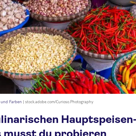
n und Farben
| stock.adobe.com/Curioso.Photography
linarischen Hauptspeisen
s musst du probieren