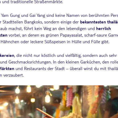
 und traditionelle Straßenmärkte.
 Yam Gung und Gai Yang sind keine Namen von berühmten Per
 Stadtteilen Bangkoks, sondern einige der
bekanntesten thailä
aub machst, führt kein Weg an den lebendigen und
herrlich
kten
vorbei, an denen es grünen Papayasalat, scharf-saure Garn
te Hähnchen oder leckere Süßspeisen in Hülle und Fülle gibt.
kereien
, die nicht nur köstlich und vielfältig, sondern auch sehr
 und Geschmacksrichtungen. In den kleinen Garküchen, den roll
Märkten
und Restaurants der Stadt – überall wirst du mit thail
en verzaubert.