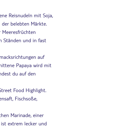
tene Reisnudeln mit Soja,
m der belebten Märkte.
er Meeresfrüchten
en Ständen und in fast
hmacksrichtungen auf
hnittene Papaya wird mit
indest du auf den
Street Food Highlight.
nsaft, Fischsoße,
chen Marinade, einer
 ist extrem lecker und