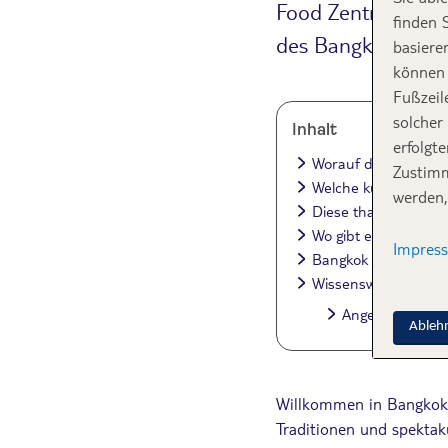
Food Zentrum des
finden 
des
Bangkok Stree
basiere
können 
Fußzeil
solcher
Inhalt
erfolgt
Worauf du bei deiner
Zustimm
Welche kulinarische
werden,
Diese thailändische
Wo gibt es das best
Impres
Bangkok Street Food
Wissenswerte Fragen
Angebote zur R
Ableh
Willkommen in Bangkok
Traditionen und spektak