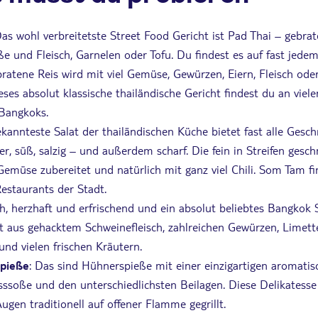
Das wohl verbreitetste Street Food Gericht ist Pad Thai – gebra
e und Fleisch, Garnelen oder Tofu. Du findest es auf fast jede
bratene Reis wird mit viel Gemüse, Gewürzen, Eiern, Fleisch od
ses absolut klassische thailändische Gericht findest du an viel
Bangkoks.
ekannteste Salat der thailändischen Küche bietet fast alle Gesc
uer, süß, salzig – und außerdem scharf. Die fein in Streifen gesc
 Gemüse zubereitet und natürlich mit ganz viel Chili. Som Tam f
Restaurants der Stadt.
ch, herzhaft und erfrischend und ein absolut beliebtes Bangkok 
 aus gehacktem Schweinefleisch, zahlreichen Gewürzen, Limette
und vielen frischen Kräutern.
pieße
: Das sind Hühnerspieße mit einer einzigartigen aromatis
sssoße und den unterschiedlichsten Beilagen. Diese Delikatesse
ugen traditionell auf offener Flamme gegrillt.