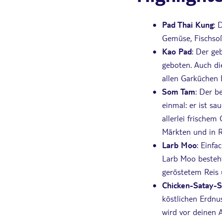
Pad Thai Kung
: 
Gemüse, Fischsoß
Kao Pad
: Der ge
geboten. Auch die
allen Garküchen 
Som Tam
: Der b
einmal: er ist sa
allerlei frischem
Märkten und in 
Larb Moo
: Einfa
Larb Moo besteht
geröstetem Reis 
Chicken-Satay-S
köstlichen Erdnu
wird vor deinen A