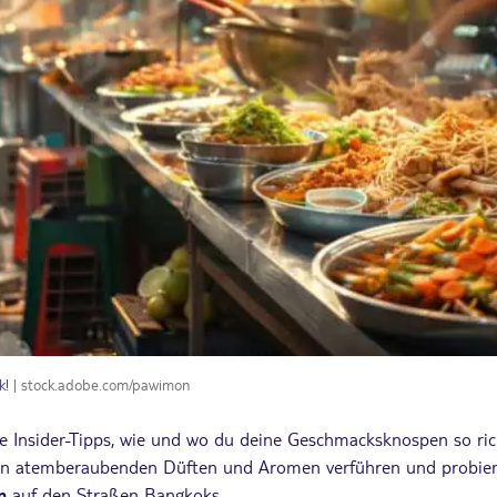
k!
| stock.adobe.com/pawimon
 Insider-Tipps, wie und wo du deine Geschmacksknospen so ric
den atemberaubenden Düften und Aromen verführen und probier
n
auf den Straßen Bangkoks.