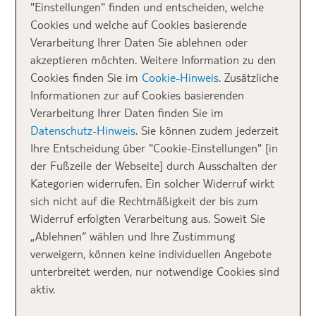
"Einstellungen" finden und entscheiden, welche
Cookies und welche auf Cookies basierende
Urlaub mit Panoramablick –
Verarbeitung Ihrer Daten Sie ablehnen oder
NORWEGEN
akzeptieren möchten. Weitere Information zu den
Cookies finden Sie im
Cookie-Hinweis
. Zusätzliche
Was für ein tierisches Vergnügen! Bei einem Urlaub in
Informationen zur auf Cookies basierenden
dem hübschen
XXL-Ferienhaus mit Panoramablick
in
Verarbeitung Ihrer Daten finden Sie im
Ølensfjord, (Ølen Rogaland) im Südwesten von
Datenschutz-Hinweis
. Sie können zudem jederzeit
Norwegen, wo Klein und Groß
Naturidylle pur
Ihre Entscheidung über "Cookie-Einstellungen" [in
erleben. Während sich die Kleinsten direkt unter die
der Fußzeile der Webseite] durch Ausschalten der
Pflanzen & Tiere mischen, können sich Eltern und
Kategorien widerrufen. Ein solcher Widerruf wirkt
Großeltern in aller Ruhe an die Zubereitung der
sich nicht auf die Rechtmäßigkeit der bis zum
nächsten Familienmahlzeiten machen: Küche,
Widerruf erfolgten Verarbeitung aus. Soweit Sie
Kochinsel und Grill sind groß genug, um gemeinsam
„Ablehnen“ wählen und Ihre Zustimmung
die Pfannen zu schwingen! ►
Zum Ferienhaus mit
verweigern, können keine individuellen Angebote
Panoramablick in Norwegen
unterbreitet werden, nur notwendige Cookies sind
aktiv.