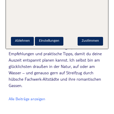
Julia Wübbelmann
Als Redaktionsleitung des TUI Reiseblogs lege ich
großen Wert auf verlässliche, sorgfältig recherchierte
Ablehnen
Einstellungen
Zustimmen
Inhalte. Hier teilen wir Erfahrungen, ehrliche
Empfehlungen und praktische Tipps, damit du deine
Auszeit entspannt planen kannst. Ich selbst bin am
glücklichsten draußen in der Natur, auf oder am
Wasser – und genauso gern auf Streifzug durch
hübsche Fachwerk-Altstädte und ihre romantischen
Gassen.
Alle Beiträge anzeigen