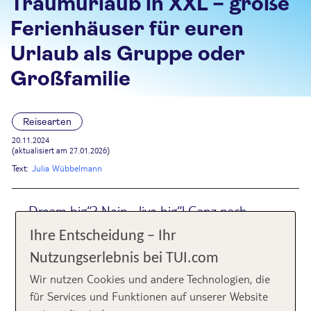
Traumurlaub in XXL – große
Ferienhäuser für euren
Urlaub als Gruppe oder
Großfamilie
Reisearten
20.11.2024
(aktualisiert am 27.01.2026)
Text:
Julia Wübbelmann
„Dream big“? Nein, „live big“! Ganz nach
diesem Motto haben wir uns für euch auf die
Ihre Entscheidung – Ihr
Suche nach großen Ferienhäusern für einen
Nutzungserlebnis bei TUI.com
Urlaub im XXL-Format begeben.
Wir nutzen Cookies und andere Technologien, die
für Services und Funktionen auf unserer Website