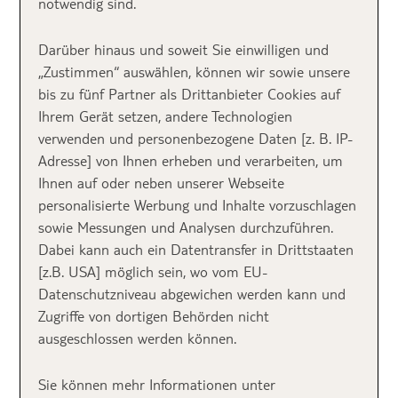
Es gibt einige große
Ferienhäuser
, nämlich XXL-
notwendig sind.
Ferienhäuser, die perfekt für eine große Anzahl an
Familienmitgliedern oder Gruppen ausgelegt sind.
Darüber hinaus und soweit Sie einwilligen und
Nach kurzer Recherche kann ich euch verraten: Bei
„Zustimmen“ auswählen, können wir sowie unsere
den folgenden Ferienhäusern ist ganz bestimmt nicht
bis zu fünf Partner als Drittanbieter Cookies auf
nur die Vorfreude auf den Urlaub groß.
Ihrem Gerät setzen, andere Technologien
verwenden und personenbezogene Daten [z. B. IP-
Adresse] von Ihnen erheben und verarbeiten, um
Ihnen auf oder neben unserer Webseite
Inhalt
personalisierte Werbung und Inhalte vorzuschlagen
sowie Messungen und Analysen durchzuführen.
Dabei kann auch ein Datentransfer in Drittstaaten
Große Ferienhäuser
[z.B. USA] möglich sein, wo vom EU-
Datenschutzniveau abgewichen werden kann und
für bis zu 10 Personen
Zugriffe von dortigen Behörden nicht
ausgeschlossen werden können.
– für einen Urlaub mit
Sie können mehr Informationen unter
der Großfamilie