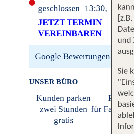
geschlossen
13:30
,
18:00
kann
[z.B
JETZT TERMIN
Date
VEREINBAREN
und 
ausg
Google Bewertungen
Sie 
UNSER BÜRO
"Ein
welc
Kunden parken
Profis
basi
zwei Stunden
für Familie
able
gratis
Info