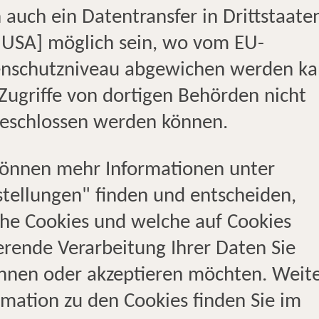
 auch ein Datentransfer in Drittstaate
Ihnen gerne mit individueller 
. USA] möglich sein, wo vom EU-
unterstützen Sie dabei, Ihre U
nschutzniveau abgewichen werden k
verwirklichen. Wir freuen uns 
Zugriffe von dortigen Behörden nicht
Terminvereinbarung und Ihre
eschlossen werden können.
Reisebüro.
können mehr Informationen unter
stellungen" finden und entscheiden,
he Cookies und welche auf Cookies
Profis
Profis
Ze
erende Verarbeitung Ihrer Daten Sie
nurlaub
für Kreuzfahrt
für Städteferien
hnen oder akzeptieren möchten. Weit
rmation zu den Cookies finden Sie im