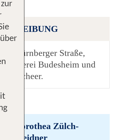
 zur
r
 Sie
SCHREIBUNG
 über
 der Nürnberger Straße,
en
r Metzgerei Budesheim und
dine Scheer.
it
ng
Dorothea Zülch-
Weidner