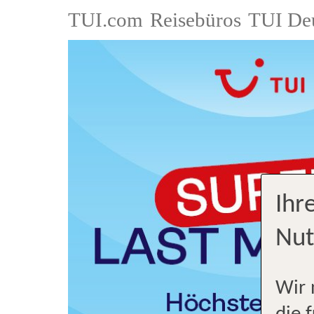
TUI.com
Reisebüros
TUI De
Ihr
Nut
Wir 