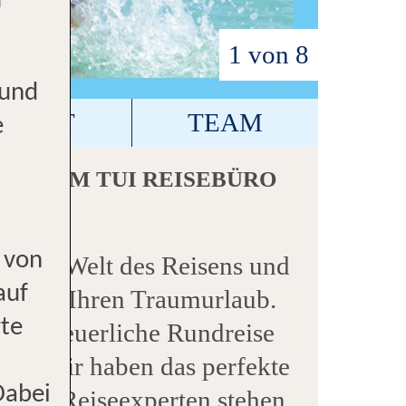
r
1 von 8
 und
NTAKT
TEAM
e
 IHREM TUI REISEBÜRO
 von
erende Welt des Reisens und
auf
te für Ihren Traumurlaub.
rte
, abenteuerliche Rundreise
ub – wir haben das perfekte
Dabei
renen Reiseexperten stehen