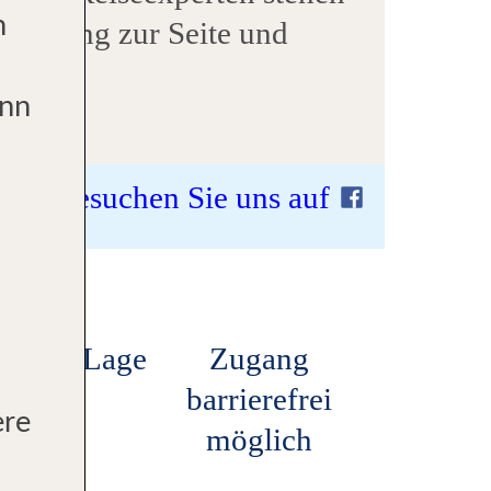
n
Beratung zur Seite und
rlaubsträume zu
ann
auf Ihre
n Besuch in unserem
Besuchen Sie uns auf
ntrale Lage
Zugang
barrierefrei
ere
möglich