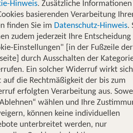
ie-Hinweis
. Zusätzliche Informationen
Cookies basierenden Verarbeitung Ihre
n finden Sie im
Datenschutz-Hinweis
.
ANFAHRTSBE
en zudem jederzeit Ihre Entscheidung
kie-Einstellungen" [in der Fußzeile der
Sie finden uns in
eite] durch Ausschalten der Kategori
direkt neben de
rrufen. Ein solcher Widerruf wirkt sich
Friseur Salon Na
t auf die Rechtmäßigkeit der bis zum
rruf erfolgten Verarbeitung aus. Sowe
„Ablehnen“ wählen und Ihre Zustimmu
eigern, können keine individuellen
ie Heuckeroth
bote unterbreitet werden, nur
iterin