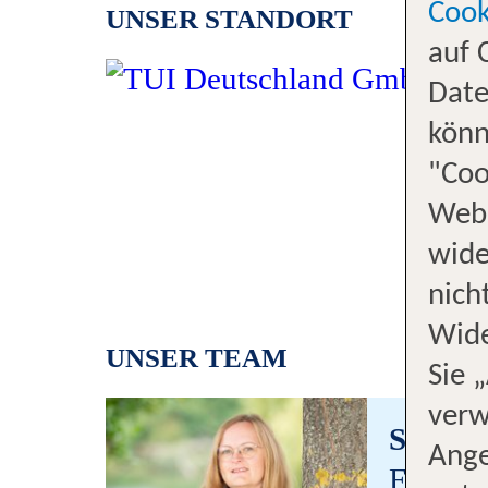
Cook
UNSER STANDORT
auf 
Date
könn
"Coo
Webs
wide
nich
Wide
UNSER TEAM
Sie 
verw
Stefan
Ange
Filialle