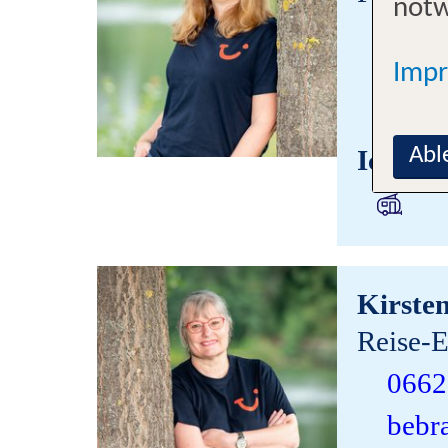
notw
0662
bebr
Imp
reise
Abl
Ich bin
Kirste
Reise-E
0662
bebr