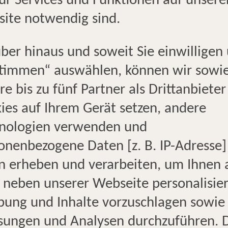
für Services und Funktionen auf unsere
ite notwendig sind.
ber hinaus und soweit Sie einwilligen
UNSER STANDORT
KO
timmen“ auswählen, können wir sowi
re bis zu fünf Partner als Drittanbieter
HERZLICH WILLKOMMEN IN
ies auf Ihrem Gerät setzen, andere
BEBRA
nologien verwenden und
onenbezogene Daten [z. B. IP-Adresse]
Tauchen Sie ein in die faszini
n erheben und verarbeiten, um Ihnen 
entdecken fantastische Angebo
 neben unserer Webseite personalisie
Egal, ob luxuriöse Kreuzfahrt
ung und Inhalte vorzuschlagen sowie
oder entspannter Pauschalurla
-
ungen und Analysen durchzuführen. 
Angebot für Sie. Unsere erfah