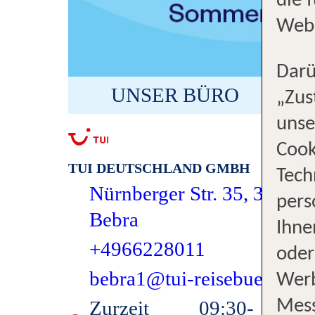
die 
Webs
Darü
UNSER BÜRO
„Zus
unse
Cook
TUI DEUTSCHLAND GMBH
Tech
Nürnberger Str. 35, 36179
pers
Bebra
Ihne
+4966228011
oder
bebra1@tui-reisebuero.de
Werb
Zurzeit
09:30-
14:30
Mess