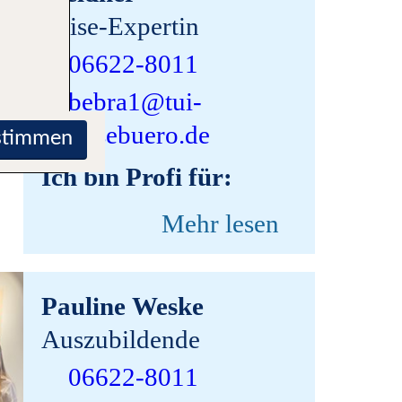
Reise-Expertin
06622-8011
bebra1@tui-
reisebuero.de
stimmen
Ich bin Profi für:
Mehr lesen
Pauline Weske
Auszubildende
06622-8011