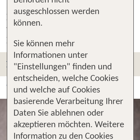
Behörden nicht
Sie finden uns in Goslar in der
ausgeschlossen werden
Breiten Straße 6, direkt gegenüber
können.
vom Tim's am Eingang der
Kaiserpassage.
Sie können mehr
Informationen unter
PARKMÖGLICHKEITEN
"Einstellungen" finden und
entscheiden, welche Cookies
UNSER TEAM
und welche auf Cookies
basierende Verarbeitung Ihrer
Daten Sie ablehnen oder
akzeptieren möchten. Weitere
Information zu den Cookies