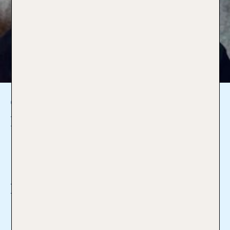
Corinna Blumenthal
Reiseverkehrskauffrau
05321-34240
goslar1@tui-reisecenter.de
Ich bin Profi für:
Mehr lesen