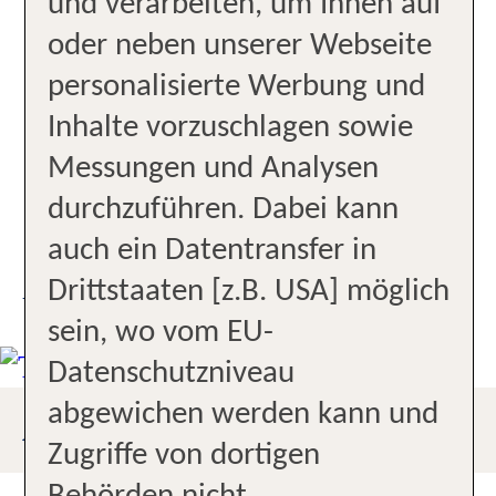
und verarbeiten, um Ihnen auf
Kompetente Beratung
oder neben unserer Webseite
personalisierte Werbung und
Profis für Golfreisen
Inhalte vorzuschlagen sowie
Profis für Kreuzfahrt
Messungen und Analysen
durchzuführen. Dabei kann
Zentrale Lage
auch ein Datentransfer in
Drittstaaten [z.B. USA] möglich
UNSER STANDORT
sein, wo vom EU-
Datenschutzniveau
abgewichen werden kann und
ANFAHRTSBESCHREIBUNG
Zugriffe von dortigen