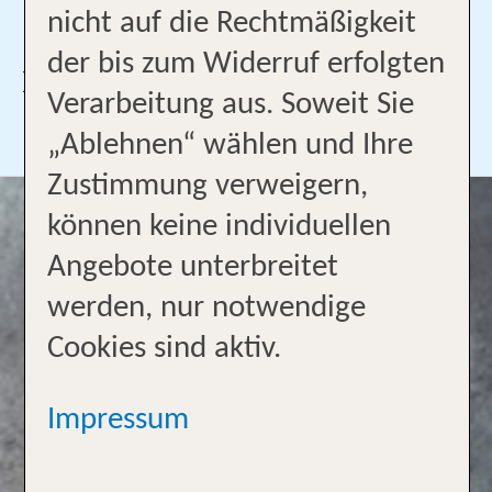
nicht auf die Rechtmäßigkeit
goslar1@tui-reisecenter.de
der bis zum Widerruf erfolgten
Ich bin Profi für:
Verarbeitung aus. Soweit Sie
Mehr lesen
„Ablehnen“ wählen und Ihre
Zustimmung verweigern,
können keine individuellen
Angebote unterbreitet
werden, nur notwendige
Cookies sind aktiv.
Impressum