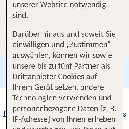
Unsere reiseerfahrenen
unserer Website notwendig
Mitarbeiterinnen beraten Sie mit
sind.
Leidenschaft und Expertise –
Darüber hinaus und soweit Sie
persönlich in der Breiten Straße,
einwilligen und „Zustimmen“
telefonisch, per WhatsApp oder
auswählen, können wir sowie
per E-Mail.
unsere bis zu fünf Partner als
Google Bewertungen
Drittanbieter Cookies auf
Besuchen Sie uns auf
Ihrem Gerät setzen, andere
UNSER BÜRO
Technologien verwenden und
personenbezogene Daten [z. B.
Einkaufsmöglichkeiten rund um das
IP-Adresse] von Ihnen erheben
Büro