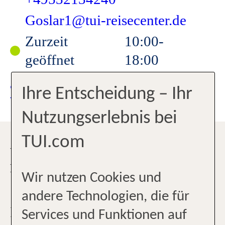
Goslar1@tui-reisecenter.de
Zurzeit
10:00-
geöffnet
18:00
JETZT TERMIN
Ihre Entscheidung – Ihr
VEREINBAREN
Nutzungserlebnis bei
TUI.com
WILLKOMMEN IM TUI
REISEBÜRO IN GOSLAR
Wir nutzen Cookies und
andere Technologien, die für
Ihr Traumurlaub beginnt bei uns:
Services und Funktionen auf