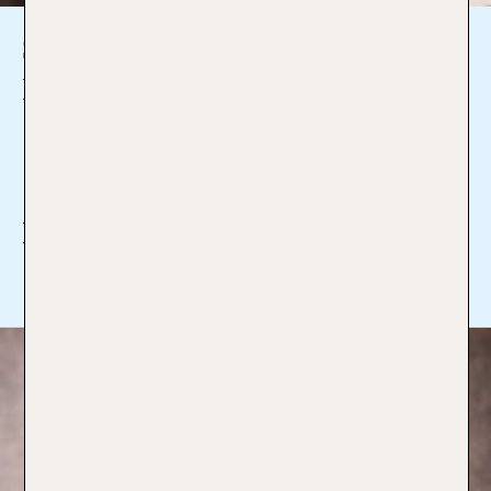
Sonja Möker
Reiseverkehrskauffrau
05321-34240
goslar1@tui-reisecenter.de
Ich bin Profi für:
Mehr lesen