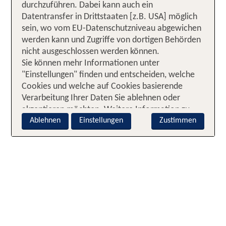
durchzuführen. Dabei kann auch ein
Datentransfer in Drittstaaten [z.B. USA] möglich
sein, wo vom EU-Datenschutzniveau abgewichen
werden kann und Zugriffe von dortigen Behörden
nicht ausgeschlossen werden können.
Sie können mehr Informationen unter
"Einstellungen" finden und entscheiden, welche
Cookies und welche auf Cookies basierende
Verarbeitung Ihrer Daten Sie ablehnen oder
akzeptieren möchten. Weitere Information zu
Ablehnen
Einstellungen
Zustimmen
den Cookies finden Sie im
Cookie-Hinweis
.
Zusätzliche Informationen zur auf Cookies
basierenden Verarbeitung Ihrer Daten finden Sie
im
Datenschutz-Hinweis
. Sie können zudem
jederzeit Ihre Entscheidung über "Cookie-
Einstellungen" [in der Fußzeile der Webseite]
durch Ausschalten der Kategorien widerrufen. Ein
solcher Widerruf wirkt sich nicht auf die
Rechtmäßigkeit der bis zum Widerruf erfolgten
Verarbeitung aus. Soweit Sie „Ablehnen“ wählen