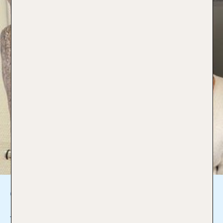
Celine Teichmann
Auszubildende