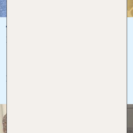
Tanja Herrmann
Reiseverkäuferin
09151 - 70014
hersbruck1@tui-reisecenter.de
Ich bin Profi für:
Mehr lesen