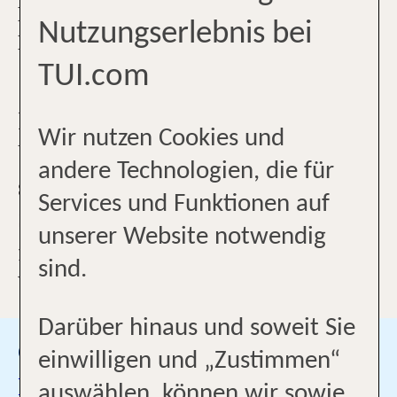
HEIZÖL! JETZT URLAUB
Nutzungserlebnis bei
BUCHEN!
TUI.com
Perfekte Damenmannschaft mit
Wir nutzen Cookies und
Viel Spaß und Know How - So
andere Technologien, die für
stehen wir Ihnen wie eine Eins in
Services und Funktionen auf
Sachen URLAUB zur Seite. Wir
unserer Website notwendig
freuen uns auf Sie! Herzlich
sind.
Willkommen in unseren schicken,
einladenden Räumen.
Darüber hinaus und soweit Sie
Google Bewertungen
einwilligen und „Zustimmen“
Besuchen Sie uns auf
auswählen, können wir sowie