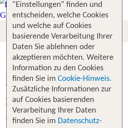
"Einstellungen" finden und
entscheiden, welche Cookies
und welche auf Cookies
ANFAHRTSBESCHREIBUNG
basierende Verarbeitung Ihrer
Daten Sie ablehnen oder
Mit dem Zug - fahren Sie nach
akzeptieren möchten. Weitere
Hersbruck rechts der Pegnitz,
Information zu den Cookies
gehen Richtung Innenstadt, zum
finden Sie im
Cookie-Hinweis
.
Cafe Bauer - und genau
Zusätzliche Informationen zur
gegenüber finden Sie uns - IHR
auf Cookies basierenden
TUI ReiseCenter. Mit dem PKW -
Verarbeitung Ihrer Daten
auf der B14 Ausfahrt
finden Sie im
Datenschutz-
Hersbruck/Zentrum, auf dem