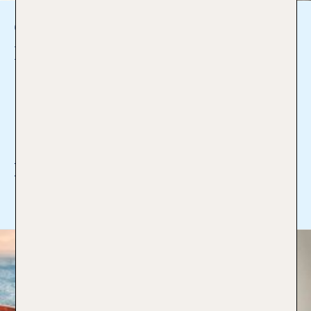
Carola Hoffmann
Inhaberin
09151/700 14
carola.hoffmann@tui-
reisecenter.de
Ich bin Profi für:
Mehr lesen