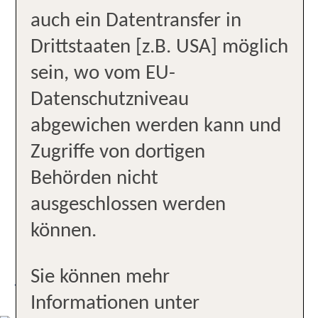
Profis für Kreuzfahrt
auch ein Datentransfer in
Profis für Lifestyle
Drittstaaten [z.B. USA] möglich
sein, wo vom EU-
Profis für Premium
Datenschutzniveau
Profis für Städteferien
abgewichen werden kann und
Zugriffe von dortigen
Verkehrsgünstige Lage
Behörden nicht
Zentrale Lage
ausgeschlossen werden
können.
Zugang barrierefrei möglich
Sie können mehr
UNSER STANDORT
Informationen unter