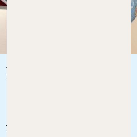
Jutta Duschek
Reiseverkäuferin
09151 / 70014
Jutta.Duschek@tui-
reisecenter.de
Ich bin Profi für: