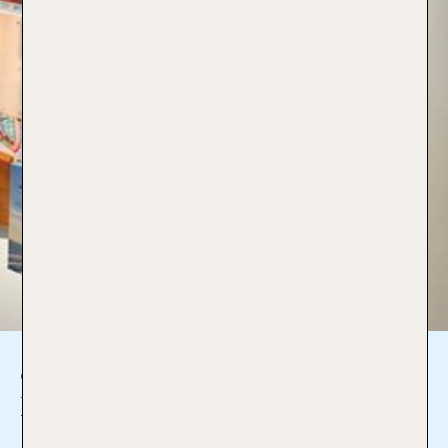
Janet Nagl
Reiseverkäuferin