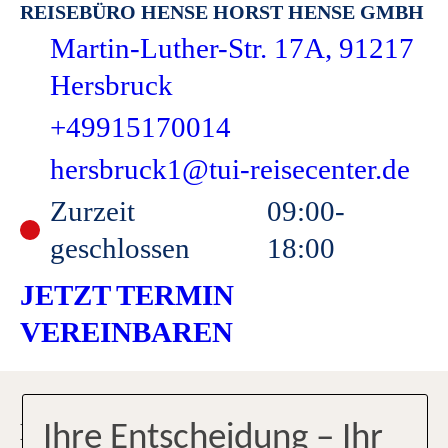
REISEBÜRO HENSE HORST HENSE GMBH
Martin-Luther-Str. 17A, 91217
Hersbruck
+49915170014
hersbruck1@tui-reisecenter.de
Zurzeit
09:00-
geschlossen
18:00
JETZT TERMIN
VEREINBAREN
LIEBER SONNENÖL STATT
Ihre Entscheidung – Ihr