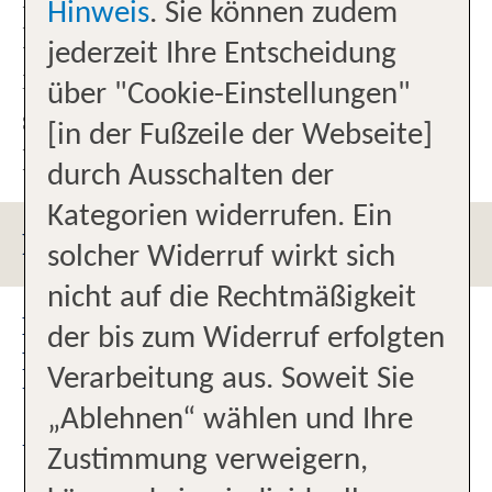
Hinweis
. Sie können zudem
Plärrer parken, durchs Wassertor
jederzeit Ihre Entscheidung
in die City - rechts halten - und
über "Cookie-Einstellungen"
schon stehen Sie vor unserem
[in der Fußzeile der Webseite]
Büro - im NEUEN Look!
durch Ausschalten der
Kategorien widerrufen. Ein
PARKMÖGLICHKEITEN
solcher Widerruf wirkt sich
nicht auf die Rechtmäßigkeit
DÜRFEN WIR SIE BEI DER
der bis zum Widerruf erfolgten
PLANUNG IHRER TRAUMFERIEN
Verarbeitung aus. Soweit Sie
UNTERSTÜTZEN?
„Ablehnen“ wählen und Ihre
UNSER TEAM
Zustimmung verweigern,