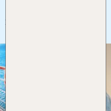
09151 / 70014
janet.nagl@tui-reisecenter.de
Ich bin Profi für:
Mehr lesen