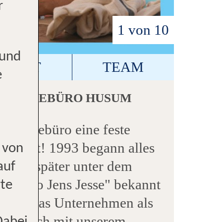
r
1 von 10
 und
NTAKT
TEAM
e
UI REISEBÜRO HUSUM
er Reisebüro eine feste
nenstadt! 1993 begann alles
 von
", das später unter dem
auf
büro Jens Jesse" bekannt
rte
n wir das Unternehmen als
ständlich mit unserem