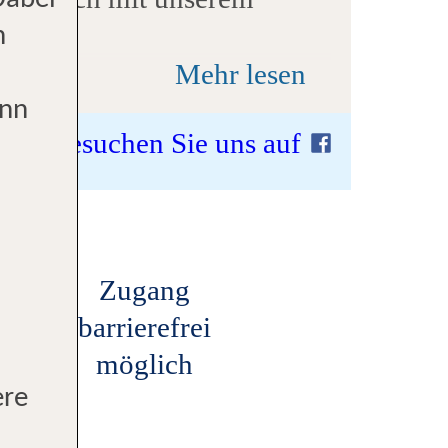
Dabei
m und dem bewährten,
n
auszeichnet. Wir sind
Mehr lesen
d stehen mit Herz und Seele
ann
Besuchen Sie uns auf
Kunden. Es freut uns sehr,
 – Ihr perfekter Urlaub
Lage
Zugang
barrierefrei
möglich
ere