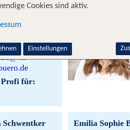
endige Cookies sind aktiv.
 Jensen
ressum
alleiterin
1-89710
Zu
ehnen
Einstellungen
m1@tui-
buero.de
 Profi für:
n Schwentker
Emilia Sophie 