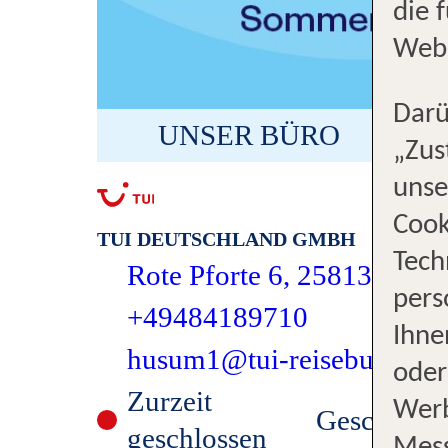
die 
Webs
Darü
UNSER BÜRO
„Zus
unse
Cook
TUI DEUTSCHLAND GMBH
Tech
Rote Pforte 6, 25813 Hus
pers
+49484189710
Ihne
husum1@tui-reisebuero.de
oder
Zurzeit
Werb
Geschloss
geschlossen