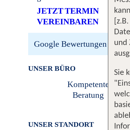
Mess
JETZT TERMIN
kann
VEREINBAREN
[z.B
Date
und 
Google Bewertungen
ausg
UNSER BÜRO
Sie 
"Ein
Kompetente
welc
Beratung
für 
basi
able
UNSER STANDORT
Info