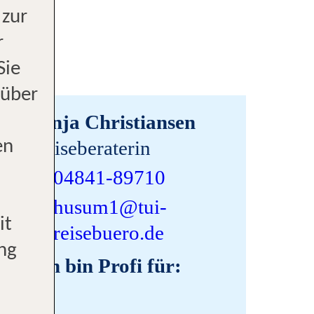
 zur
r
 Sie
 über
Linja Christiansen
Reiseberaterin
en
04841-89710
husum1@tui-
it
reisebuero.de
ng
Ich bin Profi für: