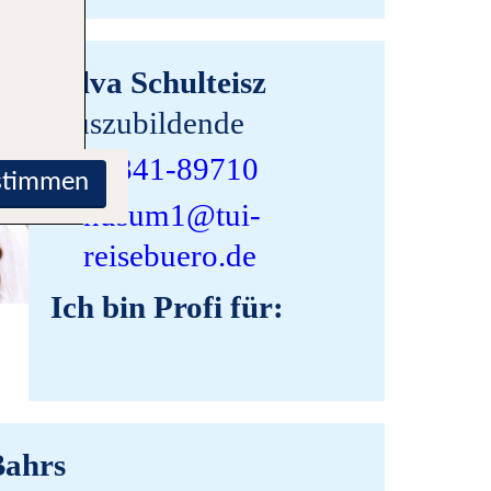
Jelva Schulteisz
Auszubildende
04841-89710
stimmen
husum1@tui-
reisebuero.de
Ich bin Profi für:
Bahrs