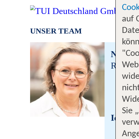
Cook
auf 
Date
UNSER TEAM
könn
Nina H
"Coo
Reisebe
Webs
wide
0484
nich
husu
Wide
reise
Sie 
Ich bin
verw
Ange