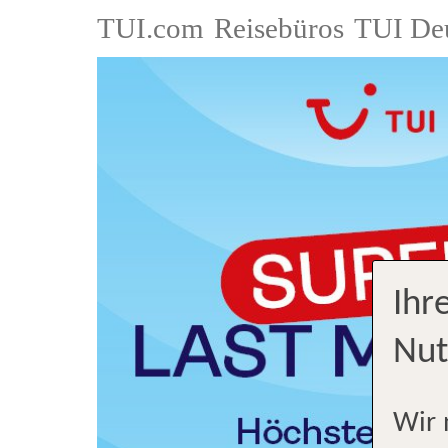
TUI.com
Reisebüros
TUI De
Ihr
Nut
Wir 