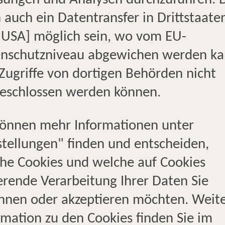
ungen und Analysen durchzuführen. 
langjährigen, erfahrenen Tea
 auch ein Datentransfer in Drittstaate
persönlichen Service, der uns 
. USA] möglich sein, wo vom EU-
leidenschaftliche Reisende un
nschutzniveau abgewichen werden k
für unsere Stadt sowie unsere 
Zugriffe von dortigen Behörden nicht
Sie bei uns begrüßen zu dürfen
eschlossen werden können.
beginnt hier!
können mehr Informationen unter
stellungen" finden und entscheiden,
Profis
Profis
Zentrale 
he Cookies und welche auf Cookies
Familienurlaub
für Kreuzfahrt
erende Verarbeitung Ihrer Daten Sie
hnen oder akzeptieren möchten. Weit
rmation zu den Cookies finden Sie im