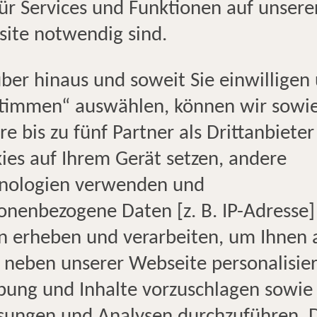
für Services und Funktionen auf unsere
ite notwendig sind.
ber hinaus und soweit Sie einwilligen
UNSER STANDORT
KO
timmen“ auswählen, können wir sowi
re bis zu fünf Partner als Drittanbieter
MOIN - WILLKOMMEN IM T
ies auf Ihrem Gerät setzen, andere
Seit mehr als 30 Jahren ist uns
nologien verwenden und
um
Institution in der Husumer In
onenbezogene Daten [z. B. IP-Adresse]
mit dem "Reisebüro Jens Jesse
n erheben und verarbeiten, um Ihnen 
Namen "HOLIDAY LAND Reise
 neben unserer Webseite personalisie
wurde. Seit Januar 2020 führe
ung und Inhalte vorzuschlagen sowie
en
TUI Husum weiter – selbstver