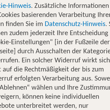
ie-Hinweis
. Zusätzliche Informationen
Cookies basierenden Verarbeitung Ihre
n finden Sie im
Datenschutz-Hinweis
.
en zudem jederzeit Ihre Entscheidung
eimböckel
kie-Einstellungen" [in der Fußzeile der
raterin
eite] durch Ausschalten der Kategori
rrufen. Ein solcher Widerruf wirkt sich
1-89710
t auf die Rechtmäßigkeit der bis zum
m1@tui-
rruf erfolgten Verarbeitung aus. Sowe
buero.de
„Ablehnen“ wählen und Ihre Zustimmu
 Profi für:
eigern, können keine individuellen
bote unterbreitet werden, nur