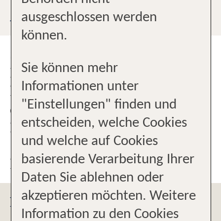
ANFAHRTSBESCHREIBUNG
ausgeschlossen werden
können.
Sie finden uns zentral in der
Sie können mehr
Innenstadt. Von Würzburg
Informationen unter
kommend biegen Sie direkt vor
"Einstellungen" finden und
dem Busbahnhof in die
entscheiden, welche Cookies
Mitteltorstraße links ab. Nach ca.
und welche auf Cookies
100m finden Sie uns auf der
basierende Verarbeitung Ihrer
linken Seite.
Daten Sie ablehnen oder
akzeptieren möchten. Weitere
PARKMÖGLICHKEITEN
Information zu den Cookies