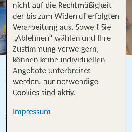
nicht auf die Rechtmäßigkeit
der bis zum Widerruf erfolgten
Verarbeitung aus. Soweit Sie
„Ablehnen“ wählen und Ihre
Zustimmung verweigern,
können keine individuellen
Ralf Heller
Angebote unterbreitet
Inhaber
werden, nur notwendige
09391/1024
Cookies sind aktiv.
ralf.heller@tui-reisecenter.de
Impressum
Ich bin Profi für:
Mehr lesen