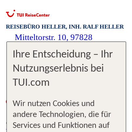
REISEBÜRO HELLER, INH. RALF HELLER
Mitteltorstr. 10, 97828
Marktheidenfeld
Ihre Entscheidung – Ihr
+4993911024
Nutzungserlebnis bei
marktheidenfeld1@tui-
TUI.com
reisecenter.de
Zurzeit
10:00-
Wir nutzen Cookies und
geschlossen
18:00
andere Technologien, die für
JETZT TERMIN
Services und Funktionen auf
VEREINBAREN