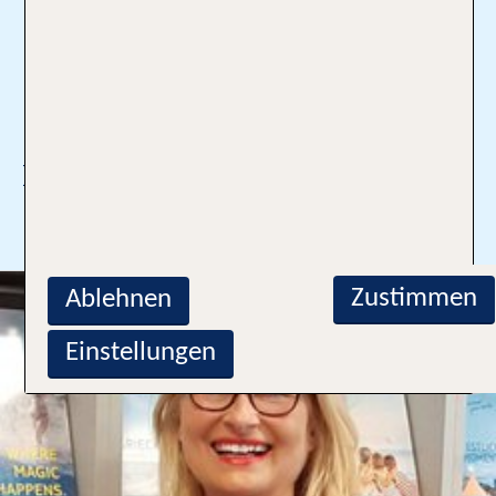
093911024
christine.hoerning@tui-
reisecenter.de
Ich bin Profi für:
Mehr lesen
Zustimmen
Ablehnen
Einstellungen