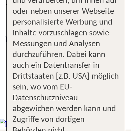
und verarbeiten, um Ihnen auf
UNSER BÜRO
oder neben unserer Webseite
Kompetente Beratung
personalisierte Werbung und
Inhalte vorzuschlagen sowie
Mit Bus und Tram gut zu erreichen
Messungen und Analysen
durchzuführen. Dabei kann
Profis für Last Minute
auch ein Datentransfer in
Profis für Kreuzfahrt
Drittstaaten [z.B. USA] möglich
sein, wo vom EU-
Zentrale Lage
Datenschutzniveau
UNSER STANDORT
abgewichen werden kann und
Zugriffe von dortigen
Behörden nicht