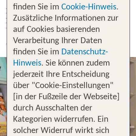
finden Sie im
Cookie-Hinweis
.
DÜRFEN WIR SIE BEI DER
Zusätzliche Informationen zur
PLANUNG IHRER TRAUMFERIEN
auf Cookies basierenden
UNTERSTÜTZEN?
Verarbeitung Ihrer Daten
UNSER TEAM
finden Sie im
Datenschutz-
Hinweis
. Sie können zudem
jederzeit Ihre Entscheidung
über "Cookie-Einstellungen"
[in der Fußzeile der Webseite]
durch Ausschalten der
Kategorien widerrufen. Ein
solcher Widerruf wirkt sich