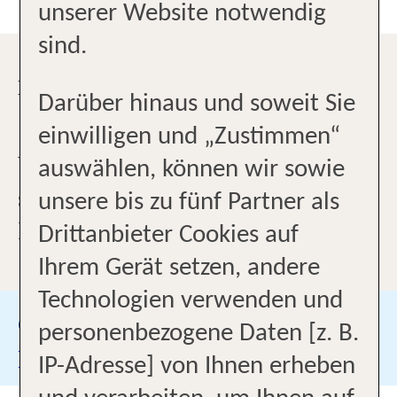
unserer Website notwendig
sind.
HIER "FLIEGEN" SIE RICHTIG !
Darüber hinaus und soweit Sie
einwilligen und „Zustimmen“
Wenn es um Ihren Urlaub geht,
auswählen, können wir sowie
sind Sie bei uns in den besten
unsere bis zu fünf Partner als
Händen!
Drittanbieter Cookies auf
Ihrem Gerät setzen, andere
Technologien verwenden und
Google Bewertungen
personenbezogene Daten [z. B.
Besuchen Sie uns auf
IP-Adresse] von Ihnen erheben