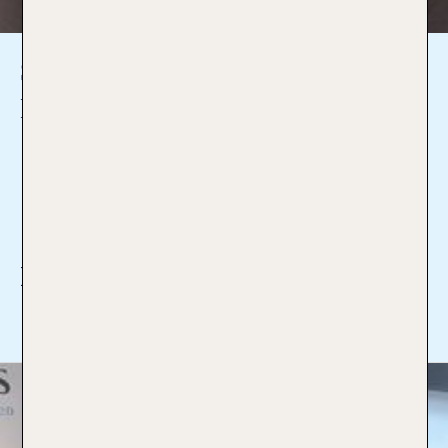
Sabine Sebert
Büroleiterin
09391/1024
sabine.sebert@tui-
reisecenter.de
Ich bin Profi für:
Mehr lesen