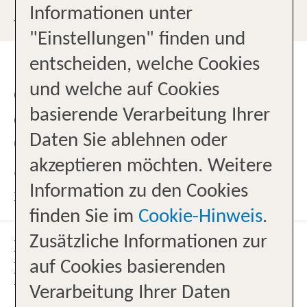
ANFAHRTSBESCHREIBUNG
Informationen unter
"Einstellungen" finden und
entscheiden, welche Cookies
Sie finden uns in Oldenburg von
und welche auf Cookies
der Innenstadt aus kommend auf
basierende Verarbeitung Ihrer
der rechten Seite in Höhe des
Daten Sie ablehnen oder
Gertrudenfriedhofs. Die Buslinien
akzeptieren möchten. Weitere
301, 304 und 322 halten direkt
Information zu den Cookies
neben unserem Reisebüro.
finden Sie im
Cookie-Hinweis
.
Zusätzliche Informationen zur
DÜRFEN WIR SIE BEI DER
auf Cookies basierenden
PLANUNG IHRER TRAUMFERIEN
UNTERSTÜTZEN?
Verarbeitung Ihrer Daten