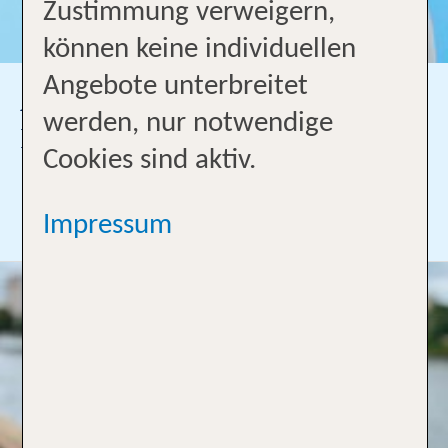
Zustimmung verweigern,
können keine individuellen
Angebote unterbreitet
Andrea Schütte
werden, nur notwendige
Inhaberin
Cookies sind aktiv.
0441-9602200
oldenburg2@tui-reisecenter.de
Impressum