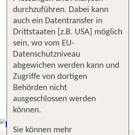
Verkehrsmitteln
durchzuführen. Dabei kann
Kompetente Beratung
auch ein Datentransfer in
Drittstaaten [z.B. USA] möglich
Kostenloser Parkplatz
sein, wo vom EU-
Profis für Clubferien
Datenschutzniveau
abgewichen werden kann und
Profis für Kreuzfahrt
Zugriffe von dortigen
Verkehrsgünstige Lage
Behörden nicht
ausgeschlossen werden
UNSER STANDORT
können.
Sie können mehr