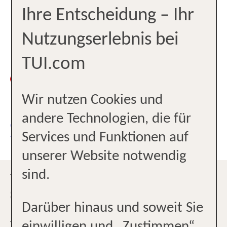
Ihre Entscheidung – Ihr
+494419602200
Nutzungserlebnis bei
oldenburg2@tui-reisecenter.de
10:00-
TUI.com
Zurzeit
13:00und14:00-
geschlossen
18:00
Wir nutzen Cookies und
andere Technologien, die für
JETZT TERMIN
Services und Funktionen auf
VEREINBAREN
unserer Website notwendig
sind.
WILLKOMMEN BEI REISEBÜRO
SCHÜTTE IN OLDENBURG!
Darüber hinaus und soweit Sie
Wir kümmern uns um die