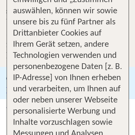
einwilligen und „Zustimmen“
schönste Zeit im Jahr, Ihren
auswählen, können wir sowie
Urlaub! Mit unserer einzigartigen
unsere bis zu fünf Partner als
Service- und Produktqualiät
Drittanbieter Cookies auf
finden wir für Sie die perfekte
Ihrem Gerät setzen, andere
Reise und unterstützen Sie bei der
Technologien verwenden und
genauen Planung. Wir machen das
personenbezogene Daten [z. B.
für Sie!
Google Bewertungen
IP-Adresse] von Ihnen erheben
und verarbeiten, um Ihnen auf
Besuchen Sie uns auf
oder neben unserer Webseite
UNSER BÜRO
personalisierte Werbung und
Inhalte vorzuschlagen sowie
Anreise mit öffentlichen
Messungen und Analysen