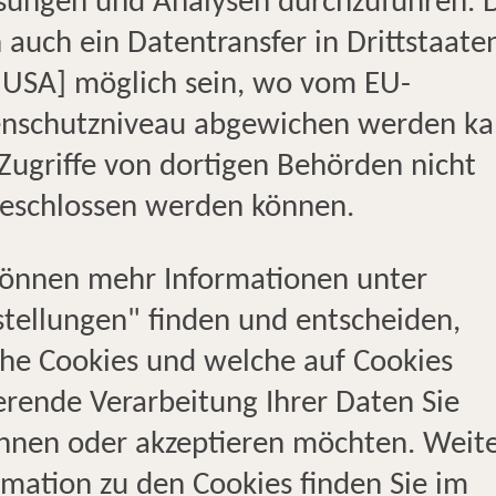
ungen und Analysen durchzuführen. 
Urlaubsträume zu verwirklich
 auch ein Datentransfer in Drittstaate
. USA] möglich sein, wo vom EU-
nschutzniveau abgewichen werden k
Zugriffe von dortigen Behörden nicht
eschlossen werden können.
können mehr Informationen unter
ken
Profis
Profis
Ze
stellungen" finden und entscheiden,
de
für Clubferien
für Kreuzfahrt
he Cookies und welche auf Cookies
erende Verarbeitung Ihrer Daten Sie
hnen oder akzeptieren möchten. Weit
rmation zu den Cookies finden Sie im