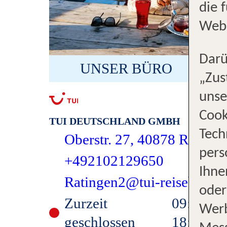
die 
Webs
Darü
UNSER BÜRO
„Zus
unse
Cook
TUI DEUTSCHLAND GMBH
Tech
Oberstr. 27, 40878 Ratinge
pers
+492102129650
Ihne
Ratingen2@tui-reisebuero
oder
Zurzeit
09:00-
Werb
geschlossen
18:00