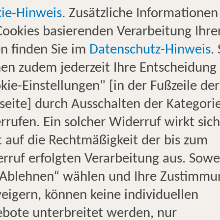
ie-Hinweis
. Zusätzliche Informationen
ANFAHRTSBE
Cookies basierenden Verarbeitung Ihre
n finden Sie im
Datenschutz-Hinweis
.
Unser Reisebüro 
en zudem jederzeit Ihre Entscheidung
der Fußgängerzo
kie-Einstellungen" [in der Fußzeile der
gegenüber von de
eite] durch Ausschalten der Kategori
Per Navi finden 
rrufen. Ein solcher Widerruf wirkt sich
Turmstr. 2, 4087
t auf die Rechtmäßigkeit der bis zum
rruf erfolgten Verarbeitung aus. Sowe
PARKMÖGLIC
„Ablehnen“ wählen und Ihre Zustimmu
eigern, können keine individuellen
bote unterbreitet werden, nur