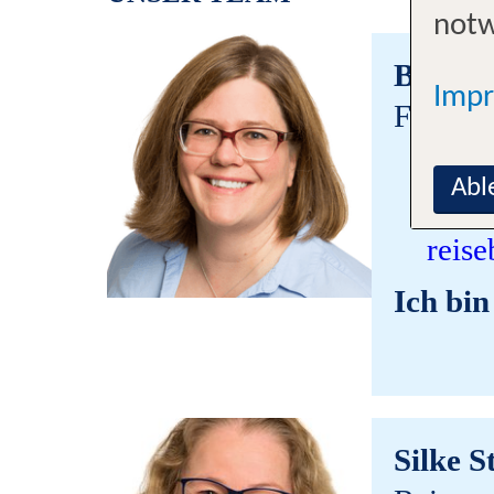
notw
Britta
Imp
Filialle
0210
Abl
rati
reise
Ich bin
Silke S