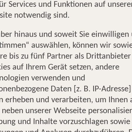
für Services und Funktionen auf unsere
ite notwendig sind.
ber hinaus und soweit Sie einwilligen
UNSER STANDORT
KO
timmen“ auswählen, können wir sowi
re bis zu fünf Partner als Drittanbieter
HERZLICH WILLKOMMEN IN
ies auf Ihrem Gerät setzen, andere
Ihr TUI Reisebüro in Ratingen 
nologien verwenden und
n
Willkommen! Lassen Sie uns 
onenbezogene Daten [z. B. IP-Adresse]
Reiseträume wahr werden lass
n erheben und verarbeiten, um Ihnen 
.de
versteht Ihre Wünsche und nim
 neben unserer Webseite personalisie
individuell zu beraten. So begi
ung und Inhalte vorzuschlagen sowie
uns im Reisebüro. Wir freuen u