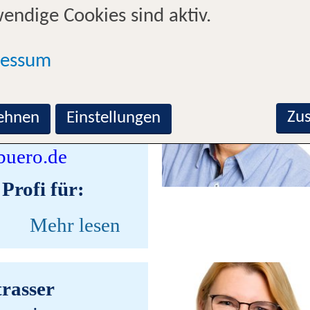
endige Cookies sind aktiv.
 Klepgen
ressum
iterin
2-129650
Zu
ehnen
Einstellungen
ngen2@tui-
buero.de
 Profi für:
Mehr lesen
trasser