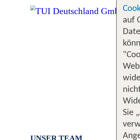
Cook
auf 
Date
könn
"Coo
Webs
wide
nich
Wide
Sie 
verw
Ange
UNSER TEAM