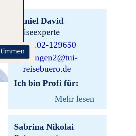
Daniel David
Reiseexperte
02102-129650
stimmen
ratingen2@tui-
reisebuero.de
Ich bin Profi für:
Mehr lesen
Sabrina Nikolai