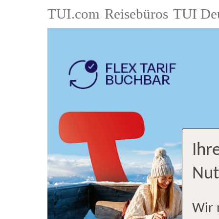
TUI.com
Reisebüros
TUI De
Ihr
Nut
Wir 