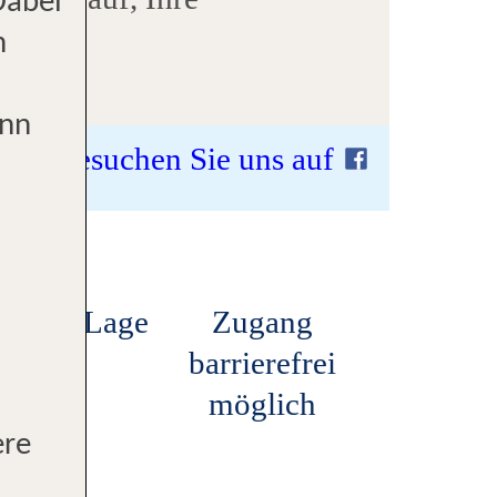
Dabei
en!
n
ann
Besuchen Sie uns auf
ntrale Lage
Zugang
barrierefrei
möglich
ere