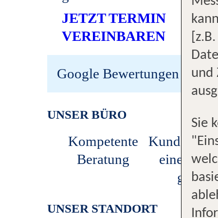
Mess
JETZT TERMIN
kann
VEREINBAREN
[z.B
Date
Google Bewertungen
und 
ausg
UNSER BÜRO
Sie 
Kompetente
Kunden par
"Ein
Beratung
eine Stun
welc
gratis
basi
able
UNSER STANDORT
Info