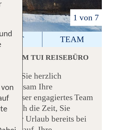
r
1 von 7
 und
NTAKT
TEAM
e
 IHREM TUI REISEBÜRO
heißt Sie herzlich
gemeinsam Ihre
 von
en. Unser engagiertes Team
auf
mt sich die Zeit, Sie
rte
nnt Ihr Urlaub bereits bei
ns darauf, Ihre