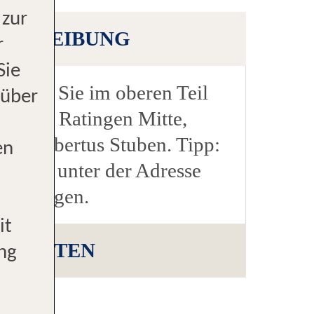
 zur
SCHREIBUNG
r
 Sie
finden Sie im oberen Teil
 über
ne von Ratingen Mitte,
n Suitbertus Stuben. Tipp:
en
Sie uns unter der Adresse
8 Ratingen.
it
HKEITEN
ng