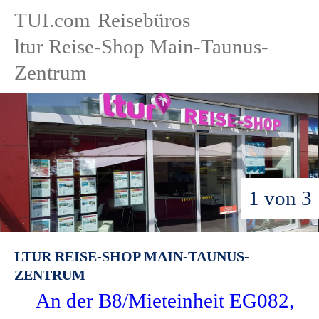
TUI.com
Reisebüros
ltur Reise-Shop Main-Taunus-
Zentrum
1 von 3
LTUR REISE-SHOP MAIN-TAUNUS-
ZENTRUM
An der B8/Mieteinheit EG082,