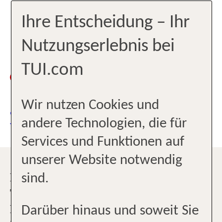
65843 Sulzbach
Ihre Entscheidung – Ihr
+496930037755
Nutzungserlebnis bei
frankfurt-mtz@ltur.de
Zurzeit
TUI.com
Geschlossen
geschlossen
Wir nutzen Cookies und
JETZT TERMIN
andere Technologien, die für
VEREINBAREN
Services und Funktionen auf
unserer Website notwendig
L'TUR REISE-SHOP MAIN-
sind.
TAUNUS-ZENTRUM - VON LAST
MINUTE BIS FRÜHBUCHER
Darüber hinaus und soweit Sie