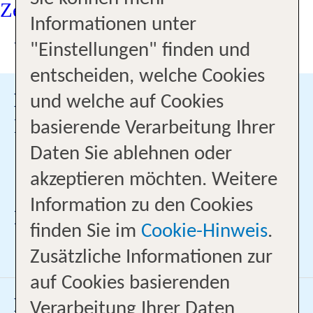
mal aus und besuche uns. Melde
Informationen unter
hier gerne deinen Besuch an - wir
UNSER TEAM
"Einstellungen" finden und
freuen uns auf dich!
entscheiden, welche Cookies
Emre Demiral
und welche auf Cookies
Büroleitung
basierende Verarbeitung Ihrer
069/30037756
Daten Sie ablehnen oder
akzeptieren möchten. Weitere
Emre.Demiral@ltur.de
Information zu den Cookies
Ich bin Profi für:
finden Sie im
Cookie-Hinweis
.
Zusätzliche Informationen zur
auf Cookies basierenden
Enes Demiral
Verarbeitung Ihrer Daten