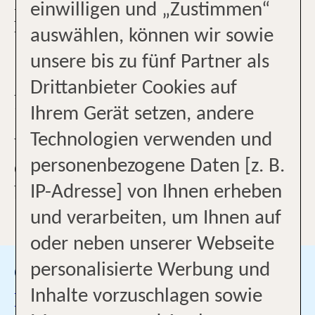
IMMER DER BESTE
einwilligen und „Zustimmen“
REISEDEAL...
auswählen, können wir sowie
unsere bis zu fünf Partner als
Aloha bei ltur! Wir sind deine
Drittanbieter Cookies auf
"Einfach Urlaub-Marke". Immer
Ihrem Gerät setzen, andere
wenn du dieses Gefühl verspürst,
Technologien verwenden und
dass du einfach wieder mal Urlaub
personenbezogene Daten [z. B.
brauchst, sind wir für dich da.
IP-Adresse] von Ihnen erheben
Mehr lesen
Auch hier bei dir im Main-
und verarbeiten, um Ihnen auf
Taunus-Zentrum. Unser Team von
oder neben unserer Webseite
Reiseexperten ist speziell geschult,
personalisierte Werbung und
Google Bewertungen
dich und deine Urlaubswünsche
Inhalte vorzuschlagen sowie
Besuchen Sie uns auf