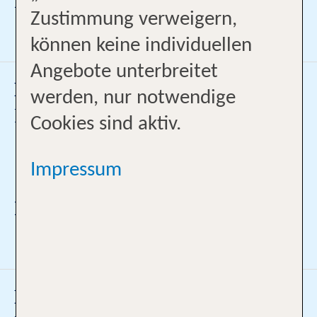
Ich bin Profi für:
Zustimmung verweigern,
können keine individuellen
Angebote unterbreitet
Melisa Demiral
werden, nur notwendige
Reise-Expertin
Cookies sind aktiv.
069/30037756
Impressum
Melisa.Demiral@ltur.de
Ich bin Profi für:
Naomi Gebremsekel