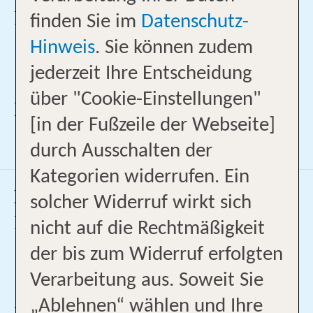
Reise-Experte
finden Sie im
Datenschutz-
069/30037756
Hinweis
. Sie können zudem
jederzeit Ihre Entscheidung
Enes.Demiral@ltur.de
über "Cookie-Einstellungen"
Ich bin Profi für:
[in der Fußzeile der Webseite]
durch Ausschalten der
Kategorien widerrufen. Ein
Muhammed Demiral
solcher Widerruf wirkt sich
Reise-Experte
nicht auf die Rechtmäßigkeit
069/30037756
der bis zum Widerruf erfolgten
Muhammed.Demiral@ltur.de
Verarbeitung aus. Soweit Sie
„Ablehnen“ wählen und Ihre