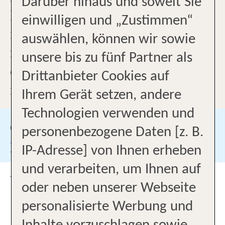
Darüber hinaus und soweit Sie
Ihren Urlaub! Und das nicht
einwilligen und „Zustimmen“
irgendwo in Wuppertal sondern
auswählen, können wir sowie
mitten im Herzen von Elberfeld in
unsere bis zu fünf Partner als
der Schlossbleiche 20. Unser
Drittanbieter Cookies auf
motiviertes und erfahrenes Team
Ihrem Gerät setzen, andere
erwartet Sie, um Ihre
Technologien verwenden und
Urlaubsträume in die Tat
Google Bewertungen
personenbezogene Daten [z. B.
umzusetzen.
Besuchen Sie uns auf
IP-Adresse] von Ihnen erheben
und verarbeiten, um Ihnen auf
UNSER BÜRO
oder neben unserer Webseite
Anreise mit öffentlichen
personalisierte Werbung und