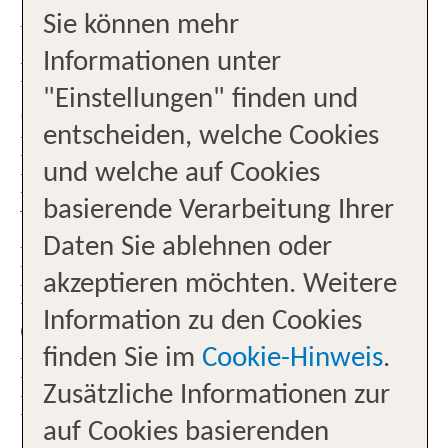
Sie können mehr
Unser Büro liegt mitten in
Informationen unter
Elberfeld direkt an der Wupper,
"Einstellungen" finden und
50m vom Schwebebahnhof
entscheiden, welche Cookies
Döppersberg entfernt.Mit dem
und welche auf Cookies
Bus fahren Sie bis zur Haltestelle
basierende Verarbeitung Ihrer
Wuppertal HBF. Mit dem PKW
Daten Sie ablehnen oder
können Sie am Döppersberg aus
akzeptieren möchten. Weitere
Richtung Osten am besten in den
Information zu den Cookies
City Arkaden parken, aus Westen
finden Sie im
Cookie-Hinweis
.
kommend im Sparkassen-
Zusätzliche Informationen zur
Parkhaus oder im Parkhaus am
auf Cookies basierenden
Johannisberg.