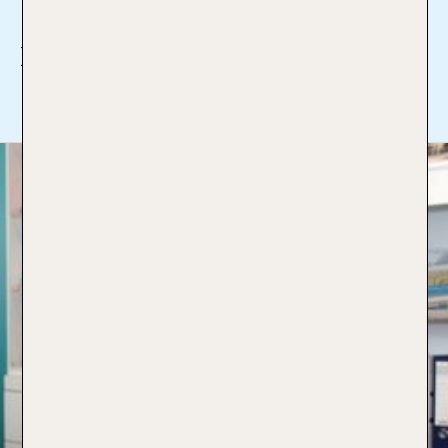
wuppertal1@tui-reisecenter.de
Ich bin Profi für:
Mehr lesen