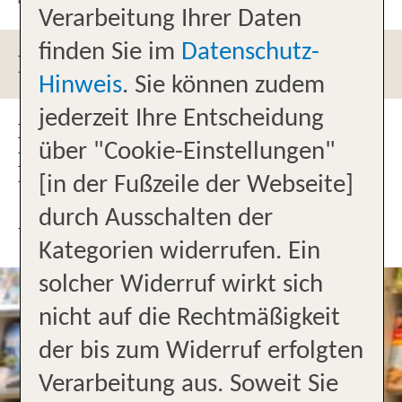
Verarbeitung Ihrer Daten
finden Sie im
Datenschutz-
PARKMÖGLICHKEITEN
Hinweis
. Sie können zudem
jederzeit Ihre Entscheidung
DÜRFEN WIR SIE BEI DER
über "Cookie-Einstellungen"
PLANUNG IHRER TRAUMFERIEN
[in der Fußzeile der Webseite]
UNTERSTÜTZEN?
durch Ausschalten der
UNSER TEAM
Kategorien widerrufen. Ein
solcher Widerruf wirkt sich
nicht auf die Rechtmäßigkeit
der bis zum Widerruf erfolgten
Verarbeitung aus. Soweit Sie