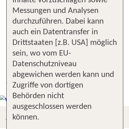
Verkehrsmitteln
Inhalte vorzuschlagen sowie
Messungen und Analysen
Kompetente Beratung
durchzuführen. Dabei kann
auch ein Datentransfer in
Profis für Kreuzfahrt
Drittstaaten [z.B. USA] möglich
Profis für Premium
sein, wo vom EU-
Datenschutzniveau
Zentrale Lage
abgewichen werden kann und
UNSER STANDORT
Zugriffe von dortigen
Behörden nicht
ausgeschlossen werden
ANFAHRTSBESCHREIBUNG
können.