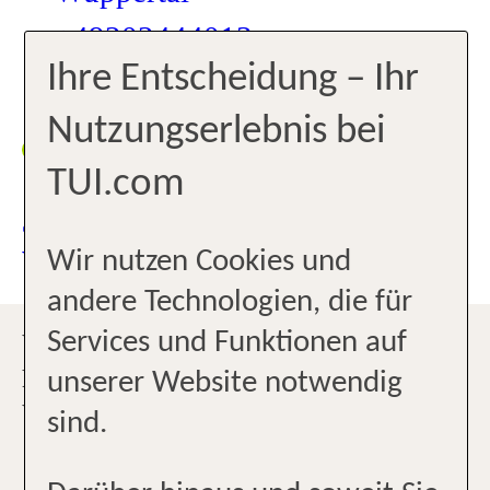
+49202444013
Ihre Entscheidung – Ihr
wuppertal1@tui-reisecenter.de
Nutzungserlebnis bei
Zurzeit
10:00-
geöffnet
17:00
TUI.com
JETZT TERMIN
VEREINBAREN
Wir nutzen Cookies und
andere Technologien, die für
Services und Funktionen auf
WILLKOMMEN BEI W & W
REISEBÜRO GMBH IN
unserer Website notwendig
WUPPERTAL!
sind.
Am liebsten machen wir Urlaub-