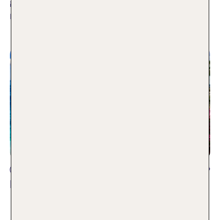
in unserer Auswahl der 10 schönsten Boho
Hotels.
Weiterlesen
01.07.2026
Reisearten
Die 10 schönsten Strände Kroatiens