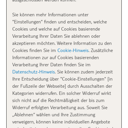
sich: Die beliebtesten
Sie können mehr Informationen unter
Nationalparks
"Einstellungen" finden und entscheiden, welche
Cookies und welche auf Cookies basierende
Europas im Vergleich
Verarbeitung Ihrer Daten Sie ablehnen oder
akzeptieren möchten. Weitere Information zu den
Cookies finden Sie im
Cookie-Hinweis
. Zusätzliche
Europa beherbergt enorm viele Nationalparks und
Informationen zur auf Cookies basierenden
Naturreservate unterschiedlicher Größe, Bekanntheit
Verarbeitung Ihrer Daten finden Sie im
und Beliebtheit. Wir haben
über 350 dieser Parks
Datenschutz-Hinweis
. Sie können zudem jederzeit
unter die Lupe genommen und sie hinsichtlich
Ihre Entscheidung über "Cookie-Einstellungen" [in
Hashtag-Zahlen auf Instagram
sowie
5-
der Fußzeile der Webseite] durch Ausschalten der
Sternebewertungen auf Google
analysiert, um die
Kategorien widerrufen. Ein solcher Widerruf wirkt
Beliebtheit der Parks gegenüberstellen zu können.
sich nicht auf die Rechtmäßigkeit der bis zum
Herausgekommen sind
die 150 beliebtesten
Widerruf erfolgten Verarbeitung aus. Soweit Sie
Nationalparks Europas
.
„Ablehnen“ wählen und Ihre Zustimmung
verweigern, können keine individuellen Angebote