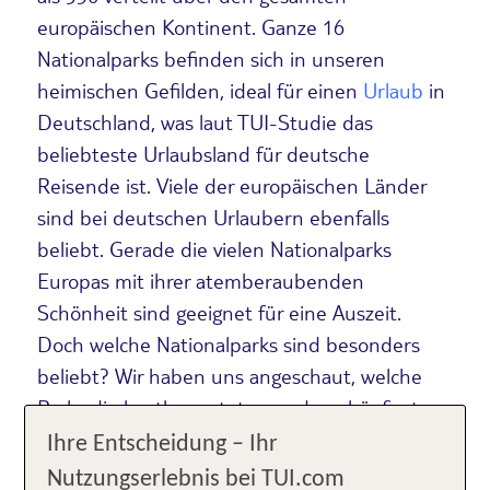
europäischen Kontinent. Ganze 16
Nationalparks befinden sich in unseren
heimischen Gefilden, ideal für einen
Urlaub
in
Deutschland, was laut TUI-Studie das
beliebteste Urlaubsland für deutsche
Reisende ist. Viele der europäischen Länder
sind bei deutschen Urlaubern ebenfalls
beliebt. Gerade die vielen Nationalparks
Europas mit ihrer atemberaubenden
Schönheit sind geeignet für eine Auszeit.
Doch welche Nationalparks sind besonders
beliebt? Wir haben uns angeschaut, welche
Parks die bestbewerteten und am häufigsten
auf Instagram geteilten Nationalparks in
Ihre Entscheidung – Ihr
Europa sind.
Nutzungserlebnis bei TUI.com