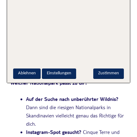
Europas Nationalparks bieten eine beeindruckende
Mischung aus unberührter Natur, abenteuerlichen
Landschaften und touristischen Highlights. Die
Landschaften sind allesamt wunderschön und darum
unbedingt für die Nachwelt zu schützen. In unserem
Ranking haben wir uns insbesondere die
Besucherzufriedenheit sowie die Social-Media-
Präsenz angeschaut.
Ablehnen
Einstellungen
Zustimmen
Welcher Nationalpark passt zu dir?
Auf der Suche nach unberührter Wildnis?
Dann sind die riesigen Nationalparks in
Skandinavien vielleicht genau das Richtige für
dich.
Instagram-Spot gesucht?
Cinque Terre und