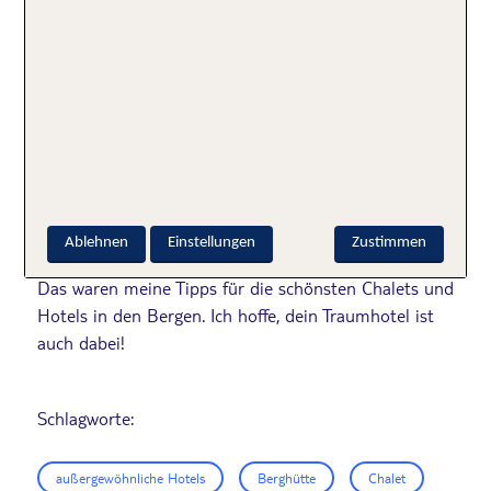
Der Blick auf die
berühmte 1.800 Meter hohe
Eigernordwand
begleitet dich dabei den ganzen Tag –
bei der Erkundungstour des Wandergebiets
Grindelwald, bei einer Runde Schlittenfahren auf dem
Berg und beim abendlichen, traditionellem Fondue.
Ein echtes Schweizer Urlaubserlebnis!
Ablehnen
Einstellungen
Zustimmen
Das waren meine Tipps für die schönsten Chalets und
Hotels in den Bergen. Ich hoffe, dein Traumhotel ist
auch dabei!
Schlagworte:
außergewöhnliche Hotels
Berghütte
Chalet