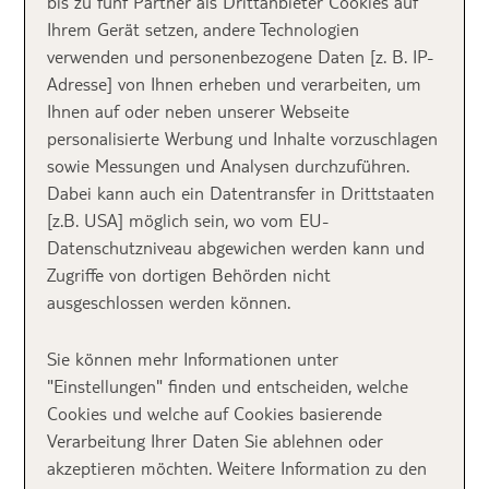
bis zu fünf Partner als Drittanbieter Cookies auf
TOP 1: Deutschland, Bayern/Reit Im
Ihrem Gerät setzen, andere Technologien
Winkl –
Relais & Châteaux Gut
verwenden und personenbezogene Daten [z. B. IP-
Steinbach
Adresse] von Ihnen erheben und verarbeiten, um
Ihnen auf oder neben unserer Webseite
Im
Relais & Châteaux Gut Steinbach
****+
hast du
personalisierte Werbung und Inhalte vorzuschlagen
die Wahl, ob du eines der gemütlich
eingerichteten
sowie Messungen und Analysen durchzuführen.
Doppelzimmer
im Haupthaus oder ein
modernes
Dabei kann auch ein Datentransfer in Drittstaaten
Chalet
beziehen möchtest. Diese befinden sich in
[z.B. USA] möglich sein, wo vom EU-
einem kleinen Chalet-Dorf, das nach dem Vorbild
Datenschutzniveau abgewichen werden kann und
eines altbayerischen Weilers um einen idyllischen
Zugriffe von dortigen Behörden nicht
Naturteich erbaut wurde. Die circa 150–185 m²
ausgeschlossen werden können.
großen Chalets gibt es in zwei unterschiedlichen
Typen, sechs mit jeweils drei Schlafzimmern und
Sie können mehr Informationen unter
eines mit zwei Schlafzimmern – also ordentlich viel
"Einstellungen" finden und entscheiden, welche
Platz und dazu noch fancy Design-Elemente.
Cookies und welche auf Cookies basierende
Verarbeitung Ihrer Daten Sie ablehnen oder
Die Chalets sind jeweils mit einem gemütlichen
akzeptieren möchten. Weitere Information zu den
Balkon oder einer Terrasse mit Sitzgelegenheiten