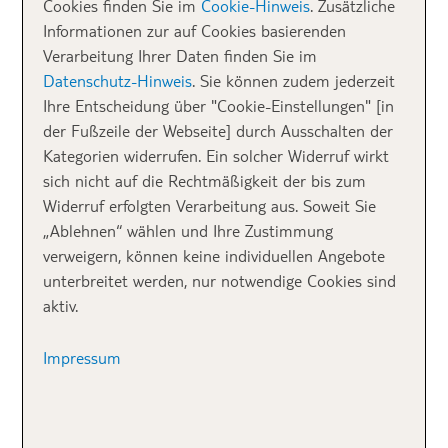
Cookies finden Sie im
Cookie-Hinweis
. Zusätzliche
ausgestattet, auf der du und deine Mitreisenden das
Informationen zur auf Cookies basierenden
schöne Sommerwetter genießen könnt. Während man
Verarbeitung Ihrer Daten finden Sie im
im Winter eher zum Käse-Fondue tendiert, bieten
Datenschutz-Hinweis
. Sie können zudem jederzeit
diese Chalets auf Anfrage auch einen
Grill zum
Ihre Entscheidung über "Cookie-Einstellungen" [in
Ausleihen
an. Auch sonst lässt die Ausstattung der
der Fußzeile der Webseite] durch Ausschalten der
Chalets kaum Wünsche offen, ob
Badewanne oder
Kategorien widerrufen. Ein solcher Widerruf wirkt
Regendusche, Kamin oder Bar
und auch die
sich nicht auf die Rechtmäßigkeit der bis zum
Einrichtung ist ein echtes Highlight.
Widerruf erfolgten Verarbeitung aus. Soweit Sie
„Ablehnen“ wählen und Ihre Zustimmung
verweigern, können keine individuellen Angebote
unterbreitet werden, nur notwendige Cookies sind
Da sich das
Berghotel
inmitten der
idyllischen Natur
aktiv.
im bayrischen Reit im Winkl befindet, sind in der
Nähe
zahlreiche Wanderwege
und ein Natur-
Impressum
Barfußpark zu finden. Nachdem du dich ausgepowert
hast, wartet schon die leckere, regionale Küche
im HEIMAT Restaurant in deinem Hotel in den