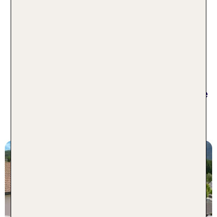
Bergkulisse mit der ganzen Familie oder mit
Freunden eignen sich hervorragend, um das alte
Jahr gebührend abzuschließen und das neue Jahr
gemeinsam mit deinen Liebsten in einer
einzigartigen Atmosphäre zu begrüßen.
TOP Berghotels in Italien - erlebe
das einzigartige Bergpanorama
der Dolomiten!
Südtirol - Italien
Hotel & Spa