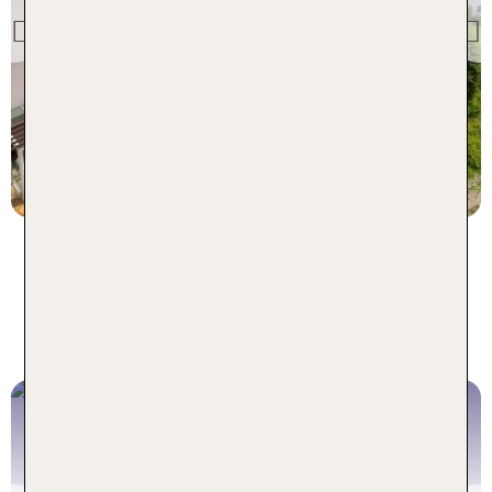
Sonnenparadies by
Falkensteiner
Previous
97 % Weiterempfehlung
statt
5 Nächte, HP, DZ
535 €
p.P. ab 425 €
Inspiration aus dem TUI Blog für
deinen Urlaub im Berghotel
TOP Hotels für euer Weihnachten in
den Bergen
Genieße weiße Weihnachten