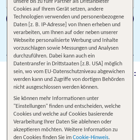
2 Erwachsene
unsere bis zu fünf Partner als Drittanbieter
Cookies auf Ihrem Gerät setzen, andere
Suchen
Technologien verwenden und personenbezogene
Daten [z. B. IP-Adresse] von Ihnen erheben und
verarbeiten, um Ihnen auf oder neben unserer
Webseite personalisierte Werbung und Inhalte
Filter hinzufügen
vorzuschlagen sowie Messungen und Analysen
durchzuführen. Dabei kann auch ein
Datentransfer in Drittstaaten [z.B. USA] möglich
Herrlicher Natur- und Aktivurlaub:
sein, wo vom EU-Datenschutzniveau abgewichen
werden kann und Zugriffe von dortigen Behörden
Willkommen in deinem
nicht ausgeschlossen werden können.
gemütlichen Berghotel
Sie können mehr Informationen unter
Frische Luft, Abenteuer in spektakulärer
"Einstellungen" finden und entscheiden, welche
Bergkulisse und ein erstklassiger Service: Ein
Cookies und welche auf Cookies basierende
Aufenthalt in einem Berghotel begeistert
Verarbeitung Ihrer Daten Sie ablehnen oder
Erholungssuchende wie Aktivurlauber
akzeptieren möchten. Weitere Information zu
gleichermaßen. Ob für einen Familienurlaub,
den Cookies finden Sie im
Cookie-Hinweis
.