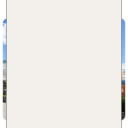
Österreich und Deutschland
Allgäu -
Deutschland
Hotel Filser
Previous
97 % Weiterempfehlung
statt
5 Nächte, ÜF, DZ
347 €
p.P. ab 297 €