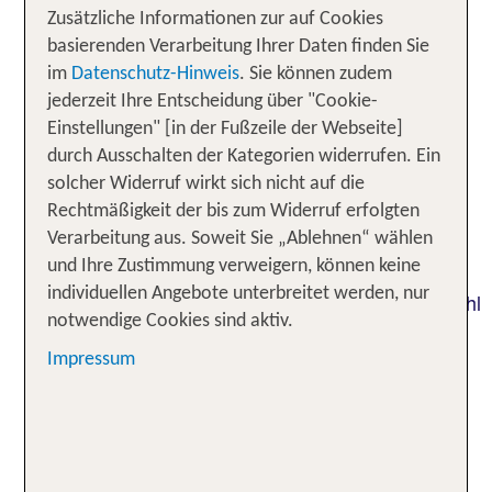
romantisch zu zweit, mit Freunden oder
Zusätzliche Informationen zur auf Cookies
alleinreisend –
über die
genieße den Ausblick
basierenden Verarbeitung Ihrer Daten finden Sie
Bayerischen Alpen von deinem Berghotel oder
im
Datenschutz-Hinweis
. Sie können zudem
etwa das Salzburger
jederzeit Ihre Entscheidung über "Cookie-
erkunde auf Wanderungen
Einstellungen" [in der Fußzeile der Webseite]
Land in Österreich oder
bezwinge die Skipisten
durch Ausschalten der Kategorien widerrufen. Ein
der Dolomiten in Südtirol. Von Familienresorts mit
solcher Widerruf wirkt sich nicht auf die
großzügigen Zimmern und Kinderbetreuung über
Rechtmäßigkeit der bis zum Widerruf erfolgten
nachhaltig geführte Bio-Hotels und schicke
Verarbeitung aus. Soweit Sie „Ablehnen“ wählen
5 Sterne-Häuser mit
bis zu kleinen
Spa-Bereich
und Ihre Zustimmung verweigern, können keine
familiengeführten Hotels in
malerischer
individuellen Angebote unterbreitet werden, nur
hast du auf tui.com eine breite Auswahl
Umgebung
notwendige Cookies sind aktiv.
an tollen Berghotels. Buche jetzt deinen
unvergesslichen Urlaub im Berghotel für eine oder
Impressum
mehrere Nächte und freue dich auf herzlichen
Service in
!
naturgeprägten Regionen
Alpiner Lifestyle: Berghotels in