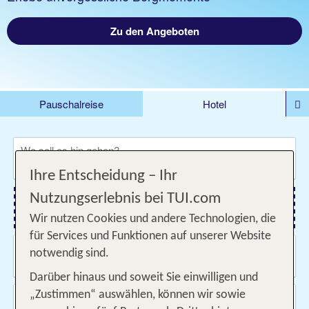
Zu den Angeboten
Pauschalreise
Hotel
DEALS
Flug
Ferienhaus
Mietwagen
Wo soll es hin gehen?
Kreuzfahrten
Rundreisen
Ausflüge
Camper
Ihre Entscheidung – Ihr
Privattransfer
Zusatzleistungen
Nutzungserlebnis bei TUI.com
Flug hinzufügen
Wir nutzen Cookies und andere Technologien, die
für Services und Funktionen auf unserer Website
Wann & wie lange?
notwendig sind.
09.08.2026 - 07.11.2026, Beliebig
Darüber hinaus und soweit Sie einwilligen und
„Zustimmen“ auswählen, können wir sowie
Wer reist mit?