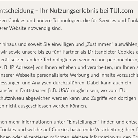
Entscheidung – Ihr Nutzungserlebnis bei TUI.com
sserbungalows
zen Cookies und andere Technologien, die für Services und Fun
erer Website notwendig sind.
OP 7 Hotels auf
 hinaus und soweit Sie einwilligen und „Zustimmen“ auswählen
wir sowie unsere bis zu fünf Partner als Drittanbieter Cookies 
erät setzen, andere Technologien verwenden und personenbez
z. B. IP-Adresse] von Ihnen erheben und verarbeiten, um Ihnen 
nserer Webseite personalisierte Werbung und Inhalte vorzuschl
essungen und Analysen durchzuführen. Dabei kann auch ein
Text:
Miriam Pöschel
ansfer in Drittstaaten [z.B. USA] möglich sein, wo vom EU-
hutzniveau abgewichen werden kann und Zugriffe von dortigen
n nicht ausgeschlossen werden können.
nen mehr Informationen unter "Einstellungen" finden und entsc
 Luxus und Entspannung aus ist, sollte sich eine
Cookies und welche auf Cookies basierende Verarbeitung Ihrer
low nicht entgehen lassen.
Und die gibt es nich
ehnen oder akzeptieren möchten. Weitere Information zu den C