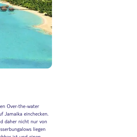
ten Over-the-water
f Jamaika einchecken.
nd daher nicht nur von
asserbungalows liegen
chbar ist und einen