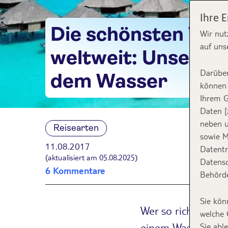
Ihre 
Die schönsten Wa
Wir nut
auf uns
weltweit: Unsere T
Darüber
dem Wasser
können 
Ihrem G
Daten [
neben u
Reisearten
sowie M
11.08.2017
Datentr
(aktualisiert am 05.08.2025)
Datensc
6 Kommentare
Behörde
Sie kön
Wer so richtig auf
welche 
einem Wasserbunga
Sie abl