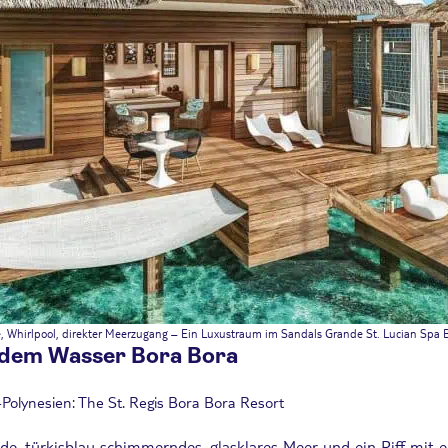
 Whirlpool, direkter Meerzugang – Ein Luxustraum im Sandals Grande St. Lucian Spa 
 dem Wasser Bora Bora
-Polynesien: The St. Regis Bora Bora Resort
de, türkisblau schimmerndes, glasklares Meer und ein Riff mit 