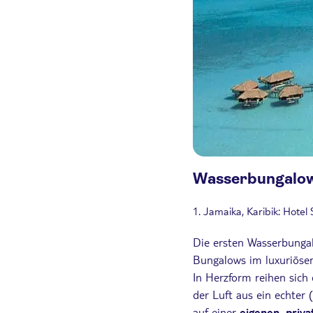
Wasserbungalows
1. Jamaika, Karibik: Hote
Die ersten Wasserbungal
Bungalows im luxuriös
In Herzform reihen sich
der Luft aus ein echter
auf einer
eigenen, priva