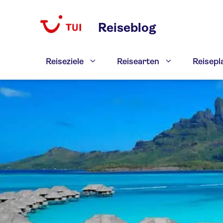
Zum
Inhalt
Reiseblog
springen
Reiseziele
Reisearten
Reisep