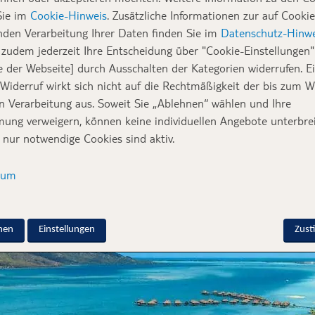
Sie im
Cookie-Hinweis
. Zusätzliche Informationen zur auf Cookie
t gibt es Traumziele, die zu einem Urlaub im Wa
nden Verarbeitung Ihrer Daten finden Sie im
Datenschutz-Hinwe
zudem jederzeit Ihre Entscheidung über "Cookie-Einstellungen" 
 Wasserbungalows weltwe
e der Webseite] durch Ausschalten der Kategorien widerrufen. E
 Widerruf wirkt sich nicht auf die Rechtmäßigkeit der bis zum W
en Verarbeitung aus. Soweit Sie „Ablehnen“ wählen und Ihre
 Wasser. Besser noch: Vom Bett aus direkt ins Meer. Wo das mögl
ung verweigern, können keine individuellen Angebote unterbrei
rbungalows in der Karibik, auf Mauritius, Ozeanien, Bora Bora u
 nur notwendige Cookies sind aktiv.
sum
nen
Einstellungen
Zus