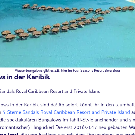
Wasserbungalows gibt es z.B. hier im Four Seasons Resort Bora Bora
 in der Karibik
l Sandals Royal Caribbean Resort and Private Island
ows in der Karibik sind da! Ab sofort könnt ihr in den taumhaf
en
5-Sterne Sandals Royal Caribbean Resort and Private Island
au
 die spektakulären Bungalows im Tahiti-Style aneinander und si
 (romantischer) Hingucker! Die erst 2016/2017 neu gebauten W
ten Insel
, die vom Festland aus mit dem Drachenboot aus errei