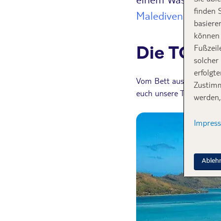
finden 
Malediven!
Weltwei
basiere
können 
Die TOP 7
Fußzeil
solcher
erfolgt
Vom Bett aus direkt ins
Zustimm
euch unsere TOP 7 Wasse
werden,
Impres
Ableh