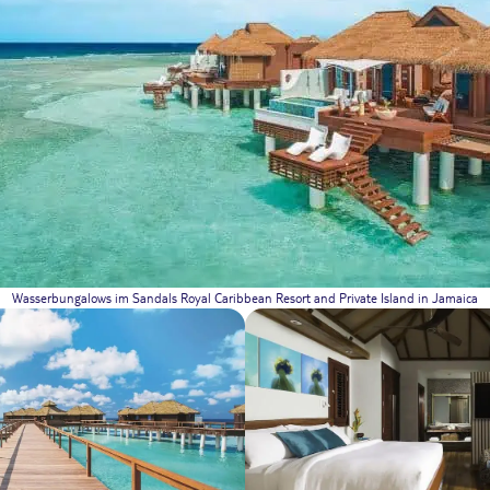
Wasserbungalows im Sandals Royal Caribbean Resort and Private Island in Jamaica