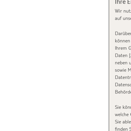
Ihre 
Wir nut
auf uns
Darüber
können 
Ihrem G
Daten [
neben u
sowie M
Datentr
Datensc
Behörde
Sie kön
welche 
Sie abl
finden 