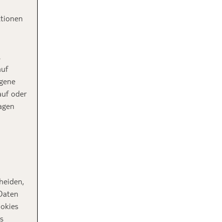
ktionen
,
auf
ogene
auf oder
agen
heiden,
 Daten
ookies
s