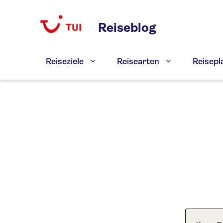
Zum
Inhalt
Reiseblog
springen
Reiseziele
Reisearten
Reisep