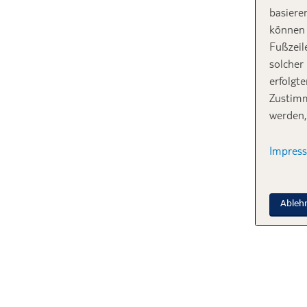
basiere
können 
Fußzeil
solcher
erfolgt
Zustimm
werden,
Impres
Ableh