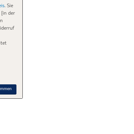
is
. Sie
[in der
in
iderruf
tet
timmen